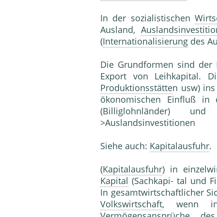
In der sozialistischen
Wirts
Ausland,
Auslandsinvestitio
(
Internationalisierung
des Au
Die Grundformen sind der 
Export von Leihkapital. 
Produktionsstätte
n usw) ins
ökonomischen Einfluß in 
(Billiglohnländer) u
>Auslandsinvestitionen
Siehe auch:
Kapitalausfuhr
.
(
Kapitalausfuhr
) in einzelw
Kapital
(Sachkapi- tal und F
In gesamtwirtschaftlicher Si
Volkswirtschaft
, wenn i
Vermögensansprüche de