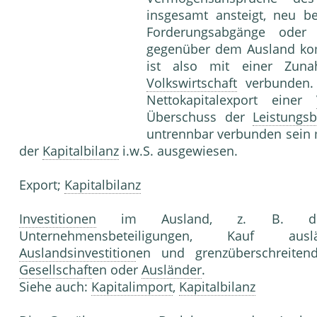
insgesamt ansteigt, neu 
Forderungsabgänge od
gegenüber dem Ausland kom
ist also mit einer Zun
Volkswirtschaft
verbunden.
Nettokapitalexport einer
Überschuss der
Leistungsb
untrennbar verbunden sein m
der
Kapitalbilanz
i.w.S. ausge
Export;
Kapitalbilanz
Investitionen
im Ausland, z. B. durc
Unternehmensbeteiligungen, Kauf au
Auslandsinvestition
en und grenzüberschreiten
Gesellschaft
en oder
Ausländer
.
Siehe auch:
Kapitalimport
,
Kapitalbilanz