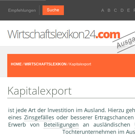
Empfehlungen
A
B
C
D
E
HOME
/
WIRTSCHAFTSLEXIKON
/ Kapitalexport
Kapitalexport
ist jede Art der lnvestition im Ausland. Hierzu g
eines
Zinsgefälle
s oder besserer Ertragschancen
Erwerb von
Beteiligungen
an ausländischen
Tochterunternehmen
im Aus