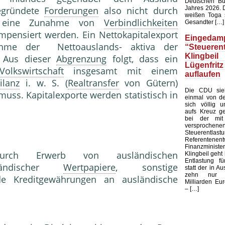
Deutschen Bu
Jahres 2026. 
begründete
Forderungen
also nicht durch
weißen Toga s
er eine Zunahme von
Verbindlichkeiten
Gesandter […]
pensiert werden. Ein Nettokapitalexport
Eingedamp
ahme der Nettoauslands- aktiva der
“Steuerent
Klingbeil
 Aus dieser
Abgrenzung
folgt, dass ein
Lügenfritz
Volkswirtschaft
insgesamt mit einem
auflaufen
ilanz
i. w. S. (
Realtransfer
von Gütern)
Die CDU sieh
uss. Kapitalexporte werden statistisch in
einmal von de
sich völlig u
wiesen.
aufs Kreuz ge
bei der mit
versprochene
Steuerentlast
Referenten
Finanzministe
h Erwerb von ausländischen
Klingbeil geht 
Entlastung fü
sländischer
Wertpapiere
, sonstige
statt der in Au
zehn nur 
de Kreditgewährungen an ausländische
Milliarden Eur
– […]