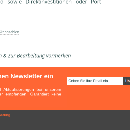
nd sowie
Direktinvestitionen
oder Port­
ußkennzahlen
en & zur Bearbeitung vormerken
sen Newsletter ein
Aktualisierungen bei unserem
er empfangen. Garantiert keine
cherung