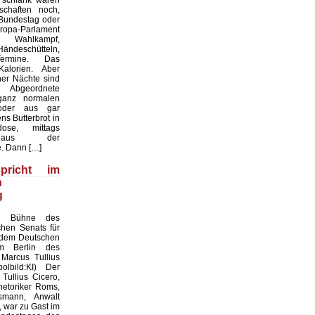
 schlank waren
chaften noch,
 Bundestag oder
a-Parlament
 Wahlkampf,
Händeschütteln,
ermine. Das
Kalorien. Aber
er Nächte sind
 Abgeordnete
anz normalen
oder aus gar
s Butterbrot in
ose, mittags
 aus der
. Dann […]
pricht im
n
g
ie Bühne des
chen Senats für
 dem Deutschen
m Berlin des
Marcus Tullius
olbild:KI) Der
Tullius Cicero,
etoriker Roms,
smann, Anwalt
 war zu Gast im