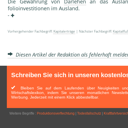
Die Gewährung von
Darlehen
an das Ausla
folioinvestitionen im Ausland.
-
Vorhergehender Fachbegriff:
Kapitalerträge
| Nächster Fachbegriff:
Kapitalfl
Diesen Artikel der Redaktion als fehlerhaft meld
Schreiben Sie sich in unseren kostenlo
Bleiben Sie auf dem Laufenden über Neuigkeiten und 
Wirtschaftslexikon, indem Sie unseren monatlichen Newslett
Werbung. Jederzeit mit einem Klick abbestellbar.
Weitere Begriffe :
Produktionsverflechtung
|
Todesfallschutz
|
Kraftfahrtversi