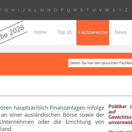
F
G
H
I
J
K
L
M
N
O
P
Q
R
S
T
U
V
W
X
Y
Z
Home
Top 10
Fachbereiche
News
ehören hauptsächlich
Finanzanlagen
infolge
Politiker 
au
 an einer ausländischen Börse sowie der
Gewichts
Unternehmen
oder die Errichtung von
unvermeid
land.