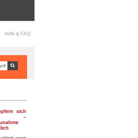
Hilfe & FAQ
opfern sich
f –
zunahme
lich