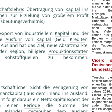
Wie rank und
manche Herrs
als sie in den
chaftslehre
: Übertragung von
Kapital
ins
ins Europ
einzogen.
n
en zur Erzielung von größerem Profit
Marktplätze, 
sbeutungsverhältnis).
Hunderte T
verbrauchte 
dann … Berlin
lang. Viele
Export von industriellem
Kapital
und der
kamen aus g
Die
Ausfuhr
von
Kapital
(Geld,
Kredite
n,
Berufen – 
keinem. Morgen
 Ausland hat das Ziel, neue Absatzmärkte,
die Tupperd
Kaffee
der Region, billigere
Produktionsstätte
n
Thermoskanne
nd Rohstoffquellen zu bekommen.
Cicero s
Deutsche
Bundesta
Tauschte d
antiken römis
einen Tag mit
irtschaftlicher Sicht die Verlagerung von
Bundestag i
Jahres 2026: 
inanzkapital) aus dem Inland ins Ausland.
Cicero (Symb
cht folgt daraus ein Nettokapitalexport der
große Marcus 
begnadeter Rh
n einer
Periode
die Summe der
zudem Staat
und Philosoph,
s Inlandes gegenüber dem Ausland