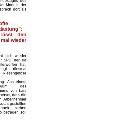
ndestages des
Der Mann in der
prach dort als
fte
lastung”:
 lässt den
 mal wieder
t sich wieder
r SPD, der sie
nterworfen hat,
legt – diesmal
 Riesengetöse
n
ung. Aus einem
entwurf des
riums von Lars
hervor, dass die
r Arbeitnehmer
ssicht gestellten
noch sieben
o betragen soll