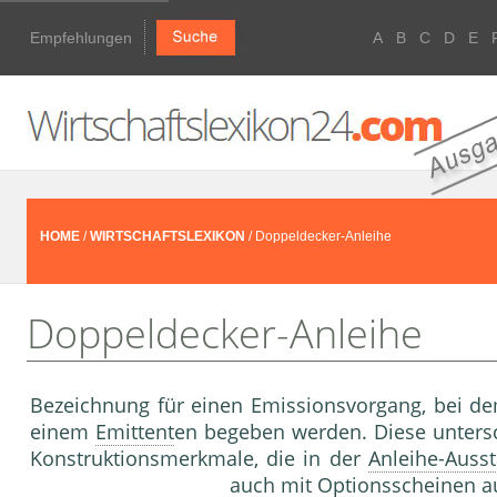
Empfehlungen
A
B
C
D
E
HOME
/
WIRTSCHAFTSLEXIKON
/ Doppeldecker-Anleihe
Doppeldecker-Anleihe
Bezeichnung für einen Emissionsvorgang, bei d
einem
Emittent
en begeben werden. Diese untersch
Konstruktionsmerkmale, die in der
Anleihe-Ausst
auch mit
Optionsscheine
n a