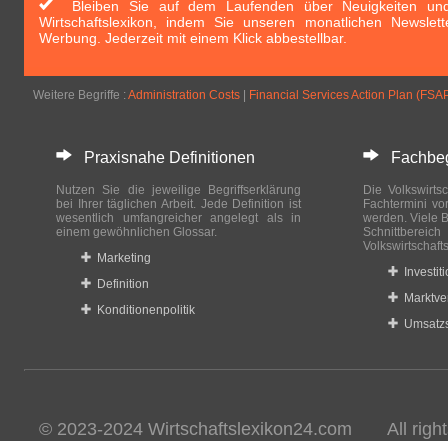
Bleiben Sie auf dem Laufenden über Neuigkeiten und 
Wirtschaftslexikon, indem Sie unseren monatlichen Newslett
Werbung. Jederzeit mit einem Klick abbestellbar.
Weitere Begriffe :
Administration Costs
|
Financial Services Action Plan (FSA
Praxisnahe Definitionen
Fachbegri
Nutzen Sie die jeweilige Begriffserklärung
Die Volkswirtsc
bei Ihrer täglichen Arbeit. Jede Definition ist
Fachtermini vo
wesentlich umfangreicher angelegt als in
werden. Viele B
einem gewöhnlichen Glossar.
Schnittberei
Volkswirtschaft
Marketing
Investit
Definition
Marktve
Konditionenpolitik
Umsatzs
© 2023-2024 Wirtschaftslexikon24.com All rights