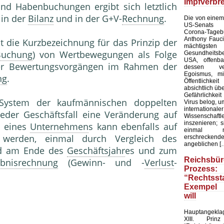
Impfverbr
nd Habenbuchungen ergibt sich letztlich
 in der
Bilanz
und in der G+V-
Rechnung
.
Die von einem
US-Senats ve
Corona-Tag
Anthony Fauc
st die Kurzbezeichnung für das Prinzip der
mächtigsten
Buchung
) von Wertbewegungen als Folge
Gesundheit
USA, offenba
r Bewertungsvorgängen im Rahmen der
dessen verb
Egoismus, m
ng
.
Öffentlichk
absichtlich üb
Gefährlichke
 System der kaufmännischen doppelten
Virus belog, um
internatio
jeder Geschäftsfall eine Veränderung auf
Wissensc
inszenieren; 
g eines
Unternehmen
s kann ebenfalls auf
einmal 
t werden, einmal durch Vergleich des
erschreckende
angeblichen [
nd am Ende des
Geschäftsjahr
es und zum
Reichsbür
ebnisrechnung
(Gewinn- und -
Verlust
-
Prozess:
“Rechtss
Exempel 
will
Hauptangekla
XIII. Pri