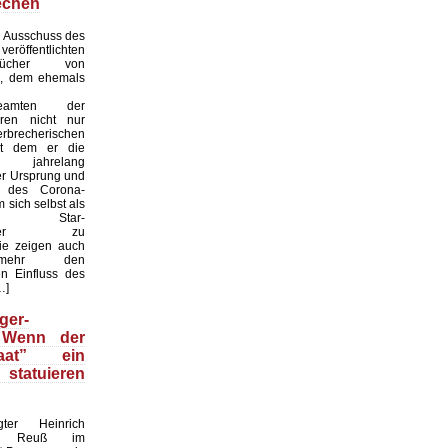
echen
 Ausschuss des
röffentlichten
ebücher von
i, dem ehemals
sbeamten der
ren nicht nur
recherischen
it dem er die
eit jahrelang
er Ursprung und
it des Corona-
 sich selbst als
naler Star-
haftler zu
sie zeigen auch
mehr den
n Einfluss des
…]
ger-
 Wenn der
taat” ein
statuieren
gter Heinrich
nz Reuß im