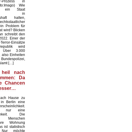
r“-Prozess in
oto:Imago) Wie
f ein Staat
hen in
shaft halten,
htsstaatlicher
ein Problem für
t wird? Blicken
an schreibt den
022. Einer der
Terror-Einsätze
epublik wird
t. Über 3.000
 also Einheiten
espolizei,
lamt […]
 heil nach
ommen: Da
ie Chancen
besser…
nach Hause zu
in Berlin eine
scheinlichkeit.
n nur eine
ichkeit. Die
en Menschen
ihre Wohnung
 ist statistisch
. Nur möchte