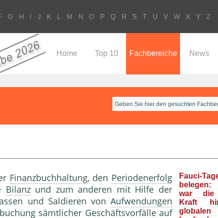
F
G
H
I
J
K
L
M
N
O
P
Q
R
S
T
U
V
W
X
Y
Z
Home
Top 10
Fachbereiche
News
der
Finanzbuchhaltung
, den
Periodenerfolg
Fauci-Tag
belegen: 
ie
Bilanz
und zum anderen mit Hilfe der
war die 
assen und Saldieren von
Aufwendungen
Kraft h
buchung sämtlicher Geschäftsvorfälle auf
global