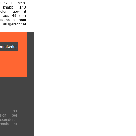
inzelfall sein.
 knapp 140
ielern gewinnt
6 aus 49 den
Trotzdem hofft
, ausgerechnet
en und
 sich bei
onderer
rmals pro