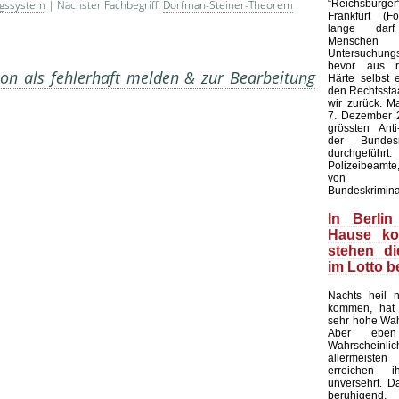
“Reichsbürge
gssystem
| Nächster Fachbegriff:
Dorfman-Steiner-Theorem
Frankfurt (F
lange dar
Mensc
Untersuchung
bevor aus rec
on als fehlerhaft melden & zur Bearbeitung
Härte selbst 
den Rechtsstaa
wir zurück. M
7. Dezember 2
grössten Anti-
der Bundesr
durchgeführ
Polizeibeamte,
von Bund
Bundeskrimina
In Berlin
Hause k
stehen d
im Lotto 
Nachts heil 
kommen, hat 
sehr hohe Wahr
Aber ebe
Wahrscheinl
allermeist
erreichen 
unversehrt. Das
beruhigend