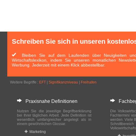
Schreiben Sie sich in unseren kostenlo
Bleiben Sie auf dem Laufenden über Neuigkeiten und 
Wirtschaftslexikon, indem Sie unseren monatlichen Newslett
Werbung. Jederzeit mit einem Klick abbestellbar.
Weitere Begriffe :
EFT
|
Signifikanzniveau
|
Freihafen
Praxisnahe Definitionen
Fachbegri
Nutzen Sie die jeweilige Begriffserklärung
Die Volkswirtsc
bei Ihrer täglichen Arbeit. Jede Definition ist
Fachtermini vo
wesentlich umfangreicher angelegt als in
werden. Viele B
einem gewöhnlichen Glossar.
Schnittberei
Volkswirtschaft
Marketing