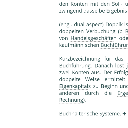
den Konten mit den Soll- u
zwingend dasselbe Ergebnis
(engl. dual aspect) Doppik i
doppelten Verbuchung (p
von
Handelsgeschäfte
n ode
kaufmännischen
Buchführu
Kurzbezeichnung für das
Buchführung
. Danach löst 
zwei Konten aus. Der Erfol
doppelte Weise ermittel
Eigenkapital
s zu Beginn u
anderen durch die
Erg
Rechnung
).
Buchhalterische Systeme
.