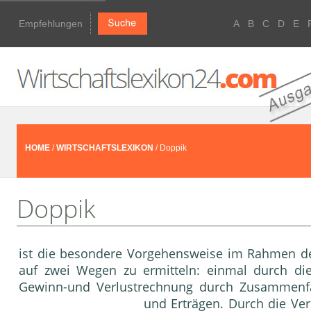
Empfehlungen
A
B
C
D
E
HOME
/
WIRTSCHAFTSLEXIKON
/ Doppik
Doppik
ist die besondere Vorgehensweise im Rahmen 
auf zwei Wegen zu ermitteln: einmal durch d
Gewinn-und Verlustrechnung durch Zusammenf
und Erträgen. Durch die Ver