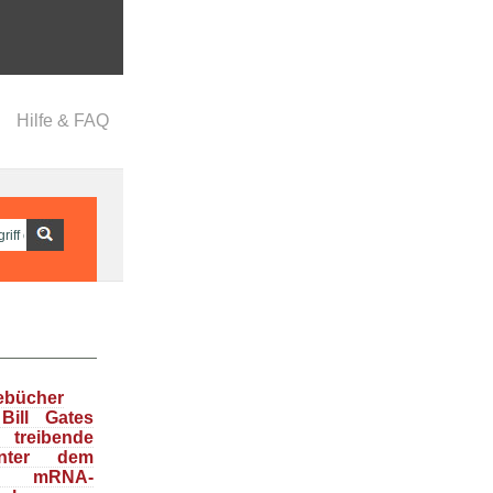
Hilfe & FAQ
ebücher
Bill Gates
treibende
inter dem
en mRNA-