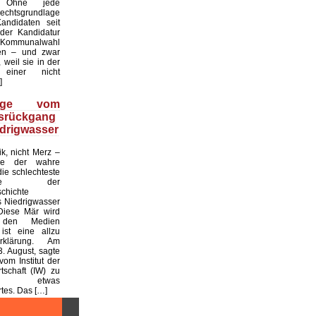
. Ohne jede
echtsgrundlage
andidaten seit
er Kandidatur
ommunalwahl
en – und zwar
 weil sie in der
einer nicht
]
üge vom
tsrückgang
drigwasser
ik, nicht Merz –
de der wahre
die schlechteste
tslage der
chichte
 Niedrigwasser
Diese Mär wird
 den Medien
ist eine allzu
klärung. Am
. August, sagte
vom Institut der
tschaft (IW) zu
 etwas
es. Das […]