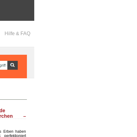
Hilfe & FAQ
nde
ärchen –
s Erben haben
perfektioniert