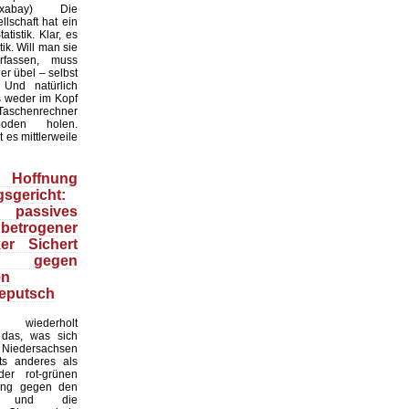
:Pixabay) Die
lschaft hat ein
tistik. Klar, es
ik. Will man sie
erfassen, muss
r übel – selbst
 Und natürlich
 weder im Kopf
Taschenrechner
oden holen.
t es mittlerweile
Hoffnung
sgericht:
 passives
 betrogener
ker Sichert
 gegen
en
eputsch
 wiederholt
, das, was sich
Niedersachsen
hts anderes als
er rot-grünen
ung gegen den
at und die