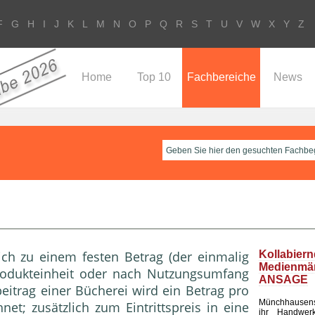
F
G
H
I
J
K
L
M
N
O
P
Q
R
S
T
U
V
W
X
Y
Z
Home
Top 10
Fachbereiche
News
ich zu einem festen Betrag (der einmalig
Kollabier
Medienm
odukteinheit oder nach Nutzungsumfang
ANSAGE
beitrag einer Bücherei wird ein Betrag pro
Münchhausen
t; zusätzlich zum Eintrittspreis in eine
ihr Handwerk 