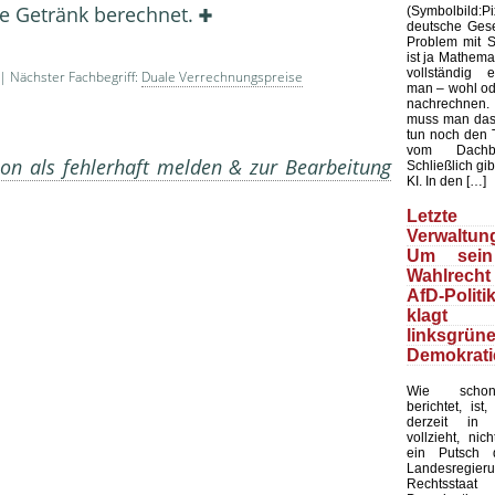
ne Getränk berechnet.
(Symbolbild
deutsche Gesel
Problem mit Sta
ist ja Mathemat
vollständig 
| Nächster Fachbegriff:
Duale Verrechnungspreise
man – wohl ode
nachrechnen.
muss man das
tun noch den 
vom Dachb
on als fehlerhaft melden & zur Bearbeitung
Schließlich gib
KI. In den […]
Letzte 
Verwaltung
Um sein
Wahlrecht
AfD-Politi
klagt
linksgrün
Demokrati
Wie schon
berichtet, ist
derzeit in 
vollzieht, nic
ein Putsch d
Landesregier
Rechtssta