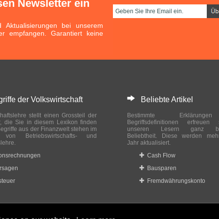
sen Newsletter ein
Aktualisierungen bei unserem
er empfangen. Garantiert keine
ffe der Volkswirtschaft
Beliebte Artikel
haftslehre stellt einen Grossteil der
Bestimmte Erklärung
r, die Sie in diesem Lexikon finden
Begriffsdefinitionen erfreuen
egriffe aus der Finanzwelt stehen im
unseren Lesern ganz bes
ch von Betriebswirtschafts- und
Beliebtheit. Diese werden meh
slehre.
Jahr aktualisiert.
ionsrechnungen
Cash Flow
rsagen
Bausparen
teuer
Fremdwährungskonto