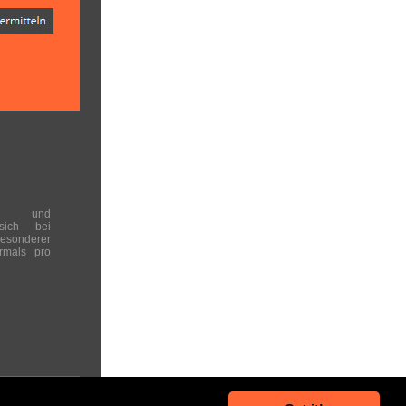
en und
 sich bei
onderer
rmals pro