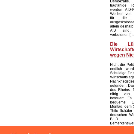
Demokratie
tragfähige R
werden AfD-K
Wochen von d
für die K
ausgeschloss
allein deshalb,
AfD sind, 
verbotenen […
Die L
Wirtschaf
wegen Nie
Nicht die Polit
endlich wur
Schuldige für 
Wirtschaf
Nachkriegsges
gefunden: Das
des Rheins. 
eifrig von
befeuert. Es 
bequeme Er
Montag, dem 3
Thilo Schäfer 
deutschen Wir
BILD
Bemerkenswert