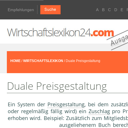
Empfehlungen
A
B
C
D
E
HOME
/
WIRTSCHAFTSLEXIKON
/ Duale Preisgestaltung
Duale Preisgestaltung
Ein System der
Preisgestaltung
, bei dem zusätzl
oder regelmäßig fällig wird) ein
Zuschlag
pro Pr
erhoben wird. Beispiel: Zusätzlich zum Mitglieds
ausgeliehenem Buch berechne