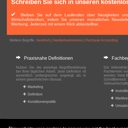
Schreiben Sie sich in unseren kostenlo
Bleiben Sie auf dem Laufenden über Neuigkeiten und 
Wirtschaftslexikon, indem Sie unseren monatlichen Newslett
Werbung. Jederzeit mit einem Klick abbestellbar.
Weitere Begriffe :
AusllnvG
|
Neobehaviorismus
|
Purchase Accounting
Praxisnahe Definitionen
Fachbegri
Nutzen Sie die jeweilige Begriffserklärung
Die Volkswirtsc
bei Ihrer täglichen Arbeit. Jede Definition ist
Fachtermini vo
wesentlich umfangreicher angelegt als in
werden. Viele B
einem gewöhnlichen Glossar.
Schnittberei
Volkswirtschaft
Marketing
Investit
Definition
Marktve
Konditionenpolitik
Umsatzs