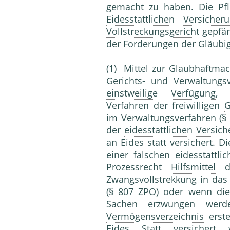
gemacht zu haben. Die Pf
Eidesstattliche
n
Versicher
Vollstreckungsgericht
gepfä
der
Forderungen
der
Gläubi
(1) Mittel zur Glaubhaftma
Gerichts- und Verwaltungs
einstweilige Verfügung
, 
Verfahren der freiwilligen
G
im Verwaltungsverfahren (§ 
der
eidesstattliche
n
Versich
an Eides statt versichert. D
einer falschen
eidesstattlic
Prozessrecht
Hilfsmittel
d
Zwangsvollstrekkung in da
(§ 807 ZPO) oder wenn di
Sachen erzwungen werd
Vermögensverzeichnis
erste
Eides Statt versicher