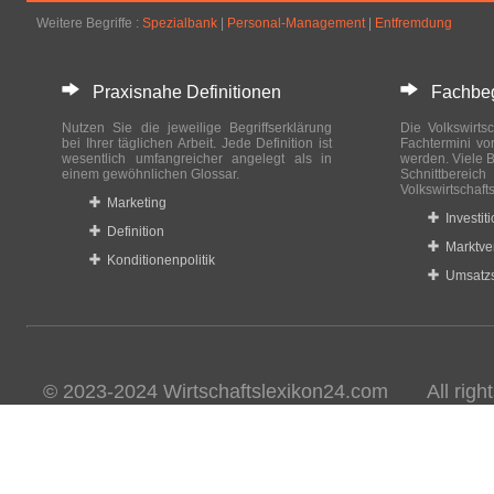
Weitere Begriffe :
Spezialbank
|
Personal-Management
|
Entfremdung
Praxisnahe Definitionen
Fachbegri
Nutzen Sie die jeweilige Begriffserklärung
Die Volkswirtsc
bei Ihrer täglichen Arbeit. Jede Definition ist
Fachtermini vo
wesentlich umfangreicher angelegt als in
werden. Viele B
einem gewöhnlichen Glossar.
Schnittberei
Volkswirtschaft
Marketing
Investit
Definition
Marktve
Konditionenpolitik
Umsatzs
© 2023-2024 Wirtschaftslexikon24.com All rights