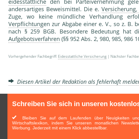
eidesstattliche
den bei Parteivernehmung geleis
andersartiges Beweismittel. Die e.
Versicherung, 
Zuge, wo keine mündliche Verhandlung erfolg
Verpflichtung
en zur Abgabe einer e. V., so z. B. 
nach § 259 BGB. Besondere Bedeutung hat d
Aufgebotsverfahren
(§§ 952 Abs. 2, 980, 985, 986 
Vorhergehender Fachbegriff:
Eidesstattliche Versicherung
| Nächster Fachbeg
Diesen Artikel der Redaktion als fehlerhaft meld
Schreiben Sie sich in unseren kostenlo
Bleiben Sie auf dem Laufenden über Neuigkeiten und 
Wirtschaftslexikon, indem Sie unseren monatlichen Newslett
Werbung. Jederzeit mit einem Klick abbestellbar.