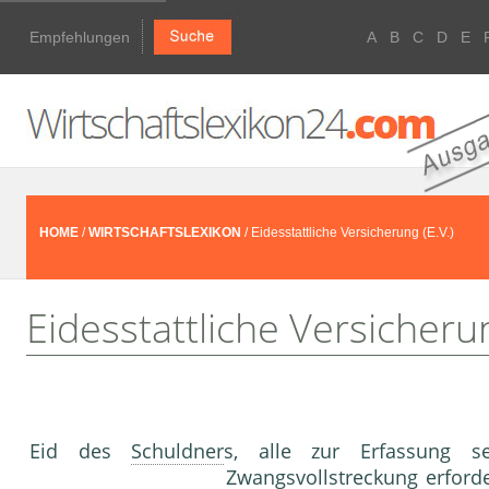
Empfehlungen
A
B
C
D
E
HOME
/
WIRTSCHAFTSLEXIKON
/ Eidesstattliche Versicherung (E.V.)
Eidesstattliche Versicherun
Eid des
Schuldner
s, alle zur Erfassung 
Zwangsvollstreckung
erford