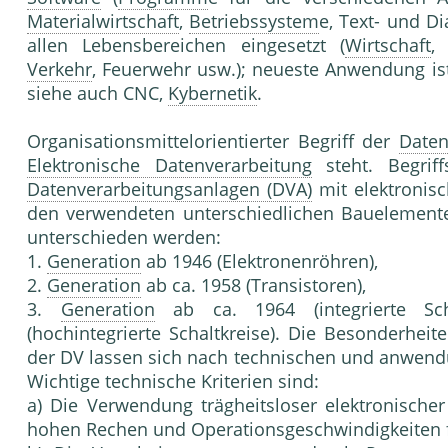
Materialwirtschaft
,
Betriebssystem
e, Text- und D
allen Lebensbereichen eingesetzt (
Wirtschaft
,
Verkehr
, Feuerwehr usw.); neueste Anwendung is
siehe auch CNC,
Kybernetik
.
Organisationsmittelorientierter Begriff der
Daten
Elektronische Datenverarbeitung
steht. Begrif
Datenverarbeitungsanlagen (DVA)
mit elektronis
den verwendeten unterschiedlichen Bauelemente
unterschieden werden:
1.
Generation
ab 1946 (Elektronenröhren),
2.
Generation
ab ca. 1958 (Transistoren),
3.
Generation
ab ca. 1964 (integrierte Scha
(hochintegrierte Schaltkreise). Die Besonderhe
der DV lassen sich nach technischen und anwendu
Wichtige technische Kriterien sind:
a) Die Verwendung trägheitsloser elektronische
hohen Rechen und Operationsgeschwindigkeiten 