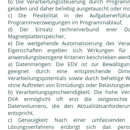
b) Die Verarbeitungssteuerung durch
Program
geladen und daher beliebig ausgetauscht oder mo
c) Die
Flexibilität
in der Aufgabenerfüllun
Programmverzweigungen im Programmablauf,
d) Der Einsatz rechnerverbund ener D
Magnetplattenspeicher,
e) Die weitgehende
Automatisierung
des Verar
Eigenschaften ergeben sich
Wirkung
en für 
anwendungsbezogene Kriterien beschrieben wer
a) Datenmengen: Die EDV ist zur Bewältigu
geeignet durch eine entsprechende Dime
Verarbeitungspotentials sowie durch behebige W
ohne Auftreten von Ermüdungs oder Belastungse
b) Verarbeitungsgeschwindigkeit: Die hohe Vera
DVA ermöglicht oft erst die zeitgerecht
Datenvolumens, die den Aktualitätsanforde
entspricht,
c)
Genauigkeit
: Nach einer umfassenden E
Lösungsverfahren
s erübrigt sich das perso