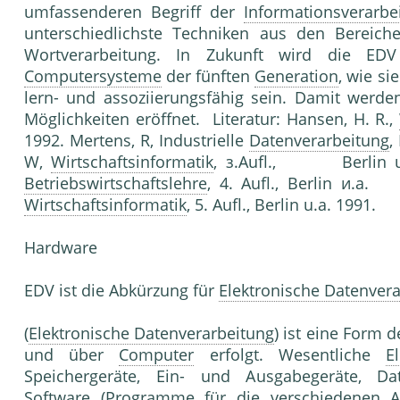
umfassenderen Begriff der
Informationsverarbe
unterschiedlichste Techniken aus den Bereic
Wortverarbeitung. In Zukunft wird die EDV
Computersysteme
der fünften
Generation
, wie si
lern- und assoziierungsfähig sein. Damit werd
Möglichkeiten eröffnet. Literatur: Hansen, H. R.,
1992. Mertens, R, Industrielle
Datenverarbeitung
,
W,
Wirtschaftsinformatik
, з.Aufl., Berlin u.a.
Betriebswirtschaftslehre
, 4. Aufl., Berlin и.a.
Wirtschaftsinformatik
, 5. Aufl., Berlin u.a. 1991.
Hardware
EDV ist die Abkürzung für
Elektronische Datenver
(
Elektronische Datenverarbeitung
) ist eine Form 
und über
Computer
erfolgt. Wesentliche
E
Speichergeräte, Ein- und Ausgabegeräte, Da
Software
(
Programm
e für die verschiedenen