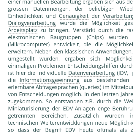
einer manuellen Bearbeitung ergaben sich aus de
grossen Datenmengen, der beliebigen Wied
Einheitlichkeit und
Genauigkeit
der
Verarbeitun
Dialogverarbeitung
wurde die Möglichkeit ges
Arbeitsplatz
zu bringen. Verstärkt durch die ras
elektronischen
Baugruppe
n (Chips) wurden i
(
Mikrocomputer
) entwickelt, die die Möglichk
erweitern. Neben den klassischen Anwendungen, 
umgestellt wurden, ergaben sich Möglichkeit
einmaligen Problemen Entscheidungshilfen durch 
ist hier die individuelle
Datenverarbeitung
(IDV, 
die
Informationsgewinnung
aus bestehende
erlernbare Abfragesprachen (queries) im Mittelpu
von Entscheidungen möglich. In den letzten Jah
zugekommen. So entstanden z.B. durch die Wei
Miniaturisierung der EDV-
Anlagen
enge Berührun
getrennten Bereichen. Zusätzlich wurden 
technischen Weiterentwicklungen neue Möglichke
so dass der Begriff EDV heute oftmals als 