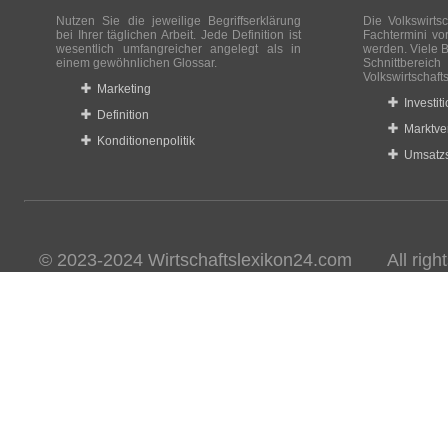
Nutzen Sie die jeweilige Begriffserklärung
Die Volkswirtsc
bei Ihrer täglichen Arbeit. Jede Definition ist
Fachtermini vo
wesentlich umfangreicher angelegt als in
werden. Viele B
einem gewöhnlichen Glossar.
Schnittberei
Volkswirtschaft
Marketing
Investit
Definition
Marktve
Konditionenpolitik
Umsatzs
© 2023-2024 Wirtschaftslexikon24.com All rights