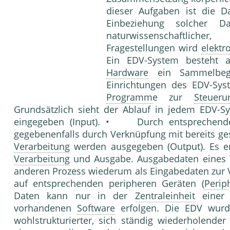
dieser Aufgaben ist die Da
Einbeziehung solcher Da
naturwissenschaftlich
Fragestellungen wird
elektr
Ein EDV-System besteht
Hardware
ein Sammelbegri
Einrichtungen des EDV-Sy
Programm
e zur
Steueru
Grundsätzlich sieht der Ablauf in jedem EDV
eingegeben (Input). • Durch entsprechen
gegebenenfalls durch Verknüpfung mit bereits g
Verarbeitung
werden ausgegeben (Output). Es erg
Verarbeitung
und Ausgabe. Ausgabedaten eines 
anderen Prozess wiederum als Eingabedaten zur 
auf entsprechenden peripheren Geräten (
Perip
Daten kann nur in der
Zentraleinheit
einer 
vorhandenen
Software
erfolgen. Die EDV wurde
wohlstrukturierter, sich ständig wiederholender