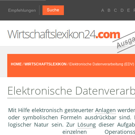
Empfehlungen
A
B
C
D
E
HOME
/
WIRTSCHAFTSLEXIKON
/ Elektronische Datenverarbeitung (EDV)
Elektronische Datenverarb
Mit Hilfe elektronisch gesteuerter
Anlagen
werden
oder symbolischen Formeln ausdrückbar sind. 
logischer Natur sein. Zur
Lösung
dieser Aufgab
einzelnen Operati