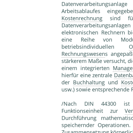
Datenverarbeitungsanla
Arbeitsablaufes eingeg
Kostenrechnung
sind für
Datenverarbeitungsanlagen
elektronischen Rechnern b
eine Reihe von Modu
betriebsindividuellen
O
Rechnungswesen
s angepaß
stärkerem Maße versucht, d
einem integrierten
Manage
hierfür eine zentrale
Datenb
der
Buchhaltung
und
Kost
usw.) sowie entsprechende
/Nach DIN 44300 ist e
Funktionseinheit zur
Ver
Durchführung mathematis
speichernder Operationen.
Zusammensetzung körperlic