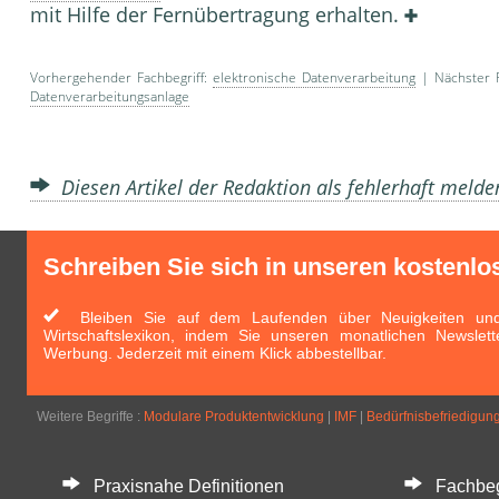
mit Hilfe der Fernübertragung erhalten.
Vorhergehender Fachbegriff:
elektronische Datenverarbeitung
| Nächster F
Datenverarbeitungsanlage
Diesen Artikel der Redaktion als fehlerhaft meld
Schreiben Sie sich in unseren kostenlo
Bleiben Sie auf dem Laufenden über Neuigkeiten und 
Wirtschaftslexikon, indem Sie unseren monatlichen Newslett
Werbung. Jederzeit mit einem Klick abbestellbar.
Weitere Begriffe :
Modulare Produktentwicklung
|
IMF
|
Bedürfnisbefriedigun
Praxisnahe Definitionen
Fachbegri