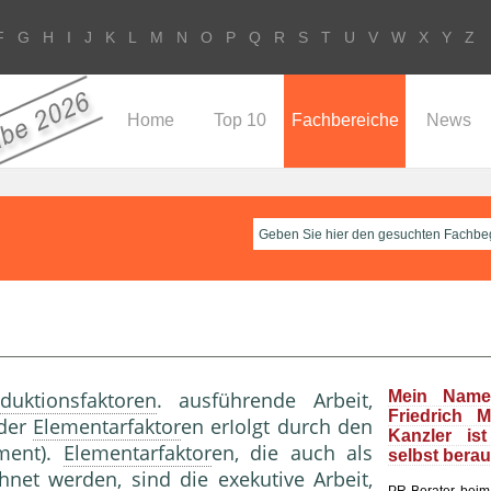
F
G
H
I
J
K
L
M
N
O
P
Q
R
S
T
U
V
W
X
Y
Z
Home
Top 10
Fachbereiche
News
duktionsfaktoren
. ausführende Arbeit,
Mein Name
Friedrich 
 der
Elementarfaktor
en erIolgt durch den
Kanzler is
ment).
Elementarfaktor
en, die auch als
selbst bera
hnet werden, sind die exekutive Arbeit,