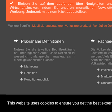
Bleiben Sie auf dem Laufenden über Neuigkeiten und 
Wirtschaftslexikon, indem Sie unseren monatlichen Newslett
Werbung. Jederzeit mit einem Klick abbestellbar.
Weitere Begriffe :
Mobilisierungspapiere
|
Verlustpreisverkauf
|
Vorläufige D
Praxisnahe Definitionen
Fachbegri
Nutzen Sie die jeweilige Begriffserklärung
Die Volkswirtsc
bei Ihrer täglichen Arbeit. Jede Definition ist
Fachtermini vo
wesentlich umfangreicher angelegt als in
werden. Viele B
einem gewöhnlichen Glossar.
Schnittberei
Volkswirtschaft
Marketing
Investit
Definition
Marktve
Konditionenpolitik
Umsatzs
This website uses cookies to ensure you get the best expe
© 2023-2024 Wirtschaftslexikon24.com All rights