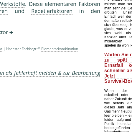
PR-Berater beim
Werkstoffe
. Diese elementaren Faktoren
müsste man sei
man sehr viel Ge
oren
und
Repetierfaktoren
in den
größten Unsin
Einfach weil de
dermaßen selbstv
sich überzeugt is
glaubt, was er v
ktor
sich wohl als
Kanzler aller Ze
miserablen U
spielen da wohl 
or
| Nächster Fachbegriff:
Elementarkombination
Warten Sie n
zu spät 
Ernstfall 
schneller al
on als fehlerhaft melden & zur Bearbeitung
Jetzt d
Survival-Box
Wenn der Uk
eskaliert oder
naher Zukunft der
wie bereits kür
dieses Jahr ang
Gas mehr fließt 
leer bleiben – e
leider aufgrun
Politik hierzula
herbeigeführte
Wirtschafts