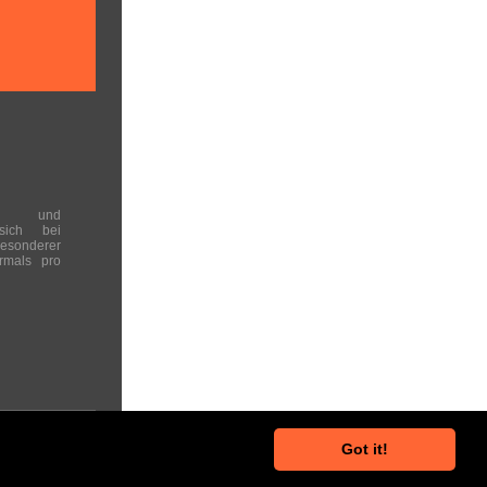
en und
 sich bei
onderer
rmals pro
Got it!
he Hinweise