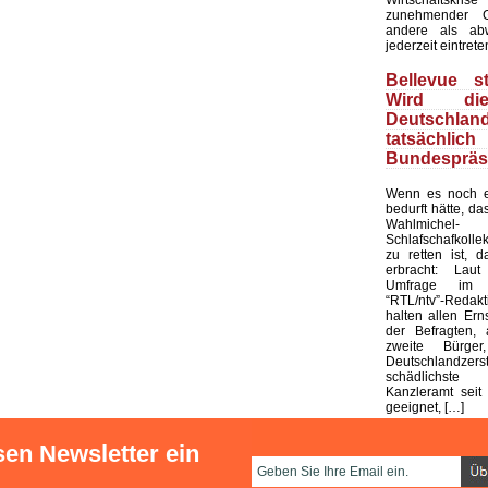
zunehmender G
andere als ab
jederzeit eintrete
Bellevue st
Wird di
Deutschland
tatsächli
Bundespräs
Wenn es noch e
bedurft hätte, d
Wahlmic
Schlafschafkolle
zu retten ist, d
erbracht: Laut
Umfrage im 
“RTL/ntv”-Redak
halten allen Ern
der Befragten, 
zweite Bürge
Deutschlandze
schädlichst
Kanzleramt seit 
geeignet, […]
sen Newsletter ein