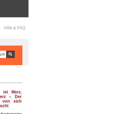
Hilfe & FAQ
 ist Merz,
Merz – Der
t von sich
uscht