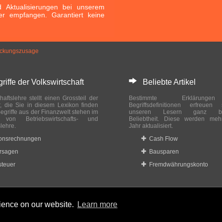
Aktualisierungen bei unserem
er empfangen. Garantiert keine
eckungszusage
ffe der Volkswirtschaft
Beliebte Artikel
haftslehre stellt einen Grossteil der
Bestimmte Erklärung
r, die Sie in diesem Lexikon finden
Begriffsdefinitionen erfreuen
egriffe aus der Finanzwelt stehen im
unseren Lesern ganz bes
ch von Betriebswirtschafts- und
Beliebtheit. Diese werden meh
slehre.
Jahr aktualisiert.
ionsrechnungen
Cash Flow
rsagen
Bausparen
teuer
Fremdwährungskonto
rience on our website.
Learn more
 reserved.
Home
|
Datenschutzbestimmungen
|
Impressum
|
Rechtlic