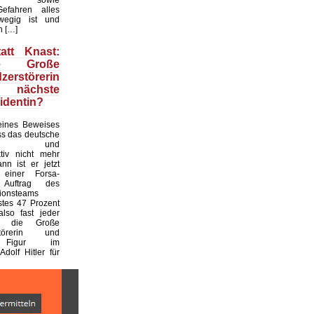
efahren alles
wegig ist und
n […]
att Knast:
e Große
zerstörerin
ch nächste
identin?
ines Beweises
ass das deutsche
hel- und
ktiv nicht mehr
ann ist er jetzt
 einer Forsa-
Auftrag des
tionsteams
stes 47 Prozent
also fast jeder
r, die Große
rstörerin und
e Figur im
Adolf Hitler für