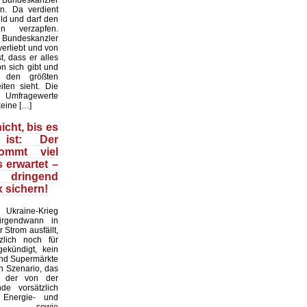
 Bundeskanzler
n. Da verdient
ld und darf den
n verzapfen.
r Bundeskanzler
erliebt und von
t, dass er alles
on sich gibt und
 den größten
iten sieht. Die
mfragewerte
keine […]
icht, bis es
ist: Der
kommt viel
s erwartet –
ringend
 sichern!
raine-Krieg
 irgendwann in
 Strom ausfällt,
zlich noch für
ekündigt, kein
und Supermärkte
in Szenario, das
d der von der
nde vorsätzlich
n Energie- und
krise sowie