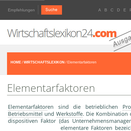
Empfehlungen
A
B
C
D
E
HOME
/
WIRTSCHAFTSLEXIKON
/ Elementarfaktoren
Elementarfaktoren
Elementarfaktor
en sind die betrieblichen
Pro
Betriebsmittel
und
Werkstoffe
. Die Kombination
dispositiven Faktor (das Unternehmensmanage
elementare Faktoren bezeic