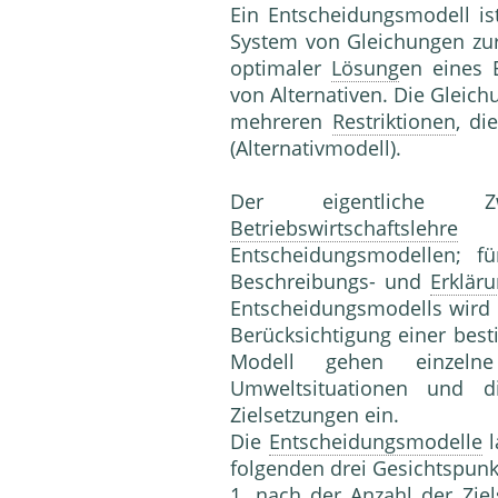
Ein Entscheidungsmodell is
System von Gleichungen zur
optimaler
Lösung
en eines 
von Alternativen. Die Gleic
mehreren
Restriktionen
, di
(Alternativmodell).
Der eigentliche Zw
Betriebswirtschaftslehre
is
Entscheidungsmodellen; f
Beschreibungs- und
Erklär
Entscheidungsmodells wird 
Berücksichtigung einer best
Modell gehen einzelne
Umweltsituationen und
Zielsetzungen ein.
Die
Entscheidungsmodelle
l
folgenden drei Gesichtspunk
1. nach der Anzahl der Ziel