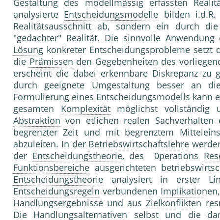
Gestaltung des modellmässig erfassten Realit
analysierte
Entscheidungsmodelle
bilden i.d.R.
Realitätsausschnitt ab, sondern ein durch di
"gedachter" Realität. Die sinnvolle Anwendung 
Lösung
konkreter Entscheidungsprobleme setzt d
die
Prämissen
den Gegebenheiten des vorliegen
erscheint die dabei erkennbare Diskrepanz zu 
durch geeignete Umgestaltung besser an die
Formulierung eines Entscheidungsmodells kann es a
gesamten
Komplexität
möglichst vollständig u
Abstraktion
von etlichen realen Sachverhalten 
begrenzter Zeit und mit begrenztem Mittelein
abzuleiten. In der
Betriebswirtschaftslehre
werde
der
Entscheidungstheorie
, des 0perations
Res
Funktionsbereiche
ausgerichteten betriebswirtsch
Entscheidungstheorie
analysiert in erster Li
Entscheidungsregeln
verbundenen
Implikation
en
Handlungsergebnisse und aus
Zielkonflikte
n res
Die Handlungsalternativen selbst und die da