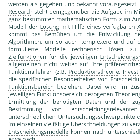
werden als gegeben und bekannt vorausgesetzt.
Research
steht demgegenüber die Aufgabe im Mit
ganz bestimmten mathematischen Form zum Ausd
Modell der
Lösung
mit Hilfe eines verfügbaren
kommt das Bemühen um die
Entwicklung
neu
Algorithmen, um so auch komplexere und auf d
formulierte
Modelle
rechnerisch lösen zu
Zielfunktion
en für die jeweiligen
Entscheidungs
allgemeinen nicht weiter auf ihre präferenzth
Funktionallehren (z.B.
Produktionstheorie
,
Invest
die spezifischen Besonderheiten von
Entscheid
Funktionsbereich
beziehen. Dabei wird im Zu
jeweiligen
Funktionsbereich
bezogenen Theorieng
Ermittlung der benötigten Daten und der zugeh
Bestimmung von entscheidungsrelevanten
unterschiedlichen Untersuchungsschwerpunkte de
im einzelnen vielfältige Überschneidungen zu ver
Entscheidungsmodelle
können nach unterschiedli
etwa nach