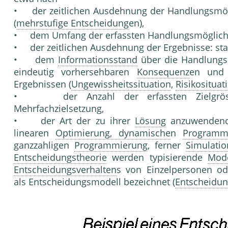
• der zeitlichen Ausdehnung der Handlungsmögl
(
mehrstufige Entscheidung
en),
• dem Umfang der erfassten Handlungsmöglichkei
• der zeitlichen Ausdehnung der Ergebnisse: st
• dem
Informationsstand
über die Handlungs
eindeutig vorhersehbaren
Konsequenz
en un
Ergebnissen (
Ungewissheitssituation
,
Risikosituat
• der Anzahl der erfassten Zielgrö
Mehrfachzielsetzung,
• der Art der zu ihrer
Lösung
anzuwendende
linearen
Optimierung, dynamische
n
Programm
ganzzahligen
Programmierung
, ferner
Simulati
Entscheidungstheorie
werden typisierende
Mode
Entscheidungsverhalten
s von Einzelpersonen o
als Entscheidungsmodell bezeichnet (
Entscheidun