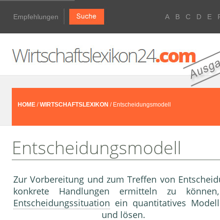
Empfehlungen
A
B
C
D
E
HOME
/
WIRTSCHAFTSLEXIKON
/ Entscheidungsmodell
Entscheidungsmodell
Zur Vorbereitung und zum Treffen von Entschei
konkrete Handlungen ermitteln zu können,
Entscheidungssituation
ein quantitatives Model
und lösen.