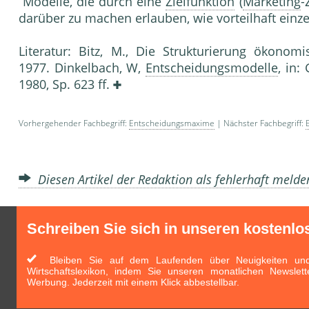
Modelle, die durch eine
Zielfunktion
(
Marketing
-
darüber zu machen erlauben, wie vorteilhaft einze
Literatur: Bitz, M., Die Strukturierung ökonom
1977. Dinkelbach, W,
Entscheidungsmodelle
, in:
1980, Sp. 623 ff.
Vorhergehender Fachbegriff:
Entscheidungsmaxime
| Nächster Fachbegriff:
Diesen Artikel der Redaktion als fehlerhaft meld
Schreiben Sie sich in unseren kostenlo
Bleiben Sie auf dem Laufenden über Neuigkeiten und 
Wirtschaftslexikon, indem Sie unseren monatlichen Newslett
Werbung. Jederzeit mit einem Klick abbestellbar.