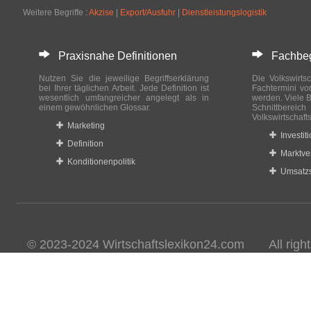
Weitere Begriffe :
Akzise
|
Export/Ausfuhr
|
Dienstleistungslogistik
Praxisnahe Definitionen
Fachbegri
Nutzen Sie die jeweilige Begriffserklärung
Die Volkswirtsc
bei Ihrer täglichen Arbeit. Jede Definition ist
Fachtermini vo
wesentlich umfangreicher angelegt als in
werden. Viele B
einem gewöhnlichen Glossar.
Schnittberei
Volkswirtschaft
Marketing
Investit
Definition
Marktve
Konditionenpolitik
Umsatzs
© 2023-2024 Wirtschaftslexikon24.com All rights