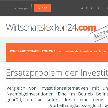
Empfehlungen
A
B
C
D
E
HOME
/
WIRTSCHAFTSLEXIKON
/ Ersatzproblem der Investitionsrechnung
Ersatzproblem der Invest
Vergleich von
Investitionsalternativen
mit unt
Nachfolgeinvestitionen. Eine im
Betrieb
befind
geprüft, ob sie sofort durch eine neue A
Vorteilhaftigkeitsvergleich