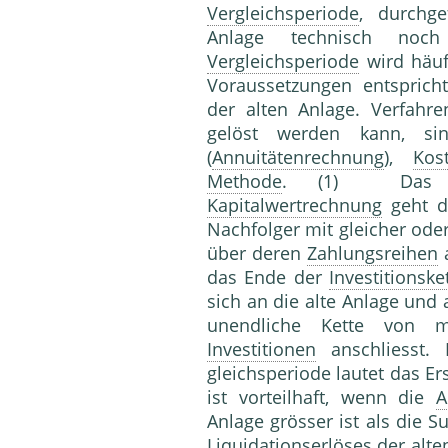
Vergleichsperiode
, durchg
Anlage technisch noch
Vergleichsperiode
wird häuf
Voraussetzungen entspric
der alten Anlage. Verfahr
gelöst werden kann, si
(
Annuitätenrechnung
),
Kos
Methode
. (1) Das "kla
Kapitalwertrechnung
geht d
Nachfolger mit gleicher ode
über deren
Zahlungsreihen
a
das Ende der
Investitionske
sich an die alte Anlage und 
unendliche Kette von m
Investitionen
anschliesst. 
gleichsperiode lautet das Ers
ist vorteilhaft, wenn die
A
Anlage grösser ist als die
Liquidationserlös
es der alt