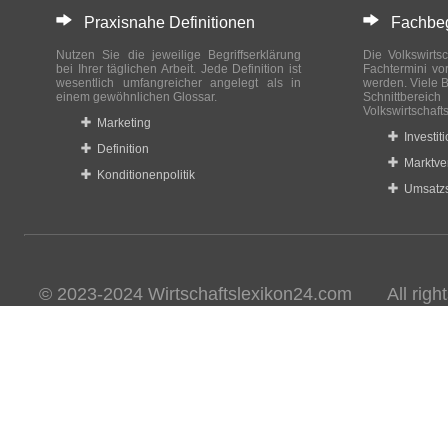
Praxisnahe Definitionen
Fachbegri
Nutzen Sie die jeweilige Begriffserklärung
Die Volkswirtsc
bei Ihrer täglichen Arbeit. Jede Definition ist
Fachtermini vo
wesentlich umfangreicher angelegt als in
werden. Viele B
einem gewöhnlichen Glossar.
Schnittberei
Volkswirtschaft
Marketing
Investit
Definition
Marktve
Konditionenpolitik
Umsatzs
© 2023-2024 Wirtschaftslexikon24.com All rights