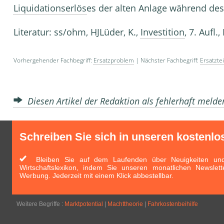
Liquidationserlös
es der alten Anlage während des
Literatur: ss/ohm, HJLüder, K.,
Investition
, 7. Aufl.
Vorhergehender Fachbegriff:
Ersatzproblem
| Nächster Fachbegriff:
Ersatztei
Diesen Artikel der Redaktion als fehlerhaft meld
Schreiben Sie sich in unseren kostenlo
Bleiben Sie auf dem Laufenden über Neuigkeiten und 
Wirtschaftslexikon, indem Sie unseren monatlichen Newslett
Werbung. Jederzeit mit einem Klick abbestellbar.
Weitere Begriffe :
Marktpotential
|
Machttheorie
|
Fahrkostenbeihilfe