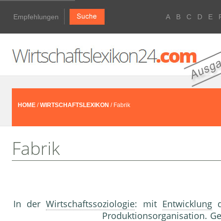
Empfehlungen
A
B
C
D
E
HOME
/
WIRTSCHAFTSLEXIKON
/ Fabrik
Fabrik
In der
Wirtschaftssoziologie
: mit
Entwicklung
d
Produktionsorganisation. G