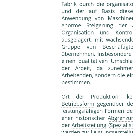
Fabrik durch die organisato
und der auf Basis die
Anwendung von Maschin
enorme Steigerung der
Organisation
und
Kontro
ausgelagert, mit wachsend
Gruppe von Beschäftig
übernehmen. Insbesondere
einen qualitativen Umschla
der Arbeit, da zunehm
Arbeitenden, sondern die ei
bestimmen.
Ort der
Produktion
; ke
Betriebsform
gegenüber den
leistungsfähigen Formen d
eher historischer
Abgrenzu
der
Arbeitsteilung
(
Spezialis
werden zur
Leistungserstell