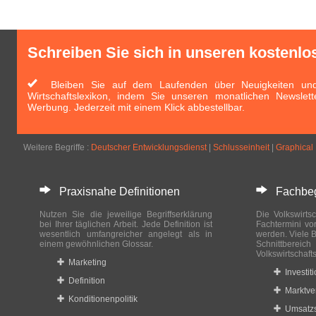
Schreiben Sie sich in unseren kostenlo
Bleiben Sie auf dem Laufenden über Neuigkeiten und 
Wirtschaftslexikon, indem Sie unseren monatlichen Newslett
Werbung. Jederzeit mit einem Klick abbestellbar.
Weitere Begriffe :
Deutscher Entwicklungsdienst
|
Schlusseinheit
|
Graphical
Praxisnahe Definitionen
Fachbegri
Nutzen Sie die jeweilige Begriffserklärung
Die Volkswirtsc
bei Ihrer täglichen Arbeit. Jede Definition ist
Fachtermini vo
wesentlich umfangreicher angelegt als in
werden. Viele B
einem gewöhnlichen Glossar.
Schnittberei
Volkswirtschaft
Marketing
Investit
Definition
Marktve
Konditionenpolitik
Umsatzs