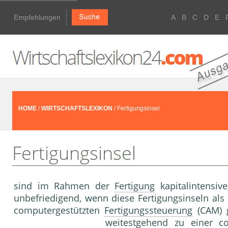
Empfehlungen
A
B
C
D
E
HOME
/
WIRTSCHAFTSLEXIKON
/ Fertigungsinsel
Fertigungsinsel
sind im Rahmen der
Fertigung
kapitalintensive
unbefriedigend, wenn diese Fertigungsinseln als
computergestützten
Fertigungssteuerung
(CAM) g
weitestgehend zu einer co