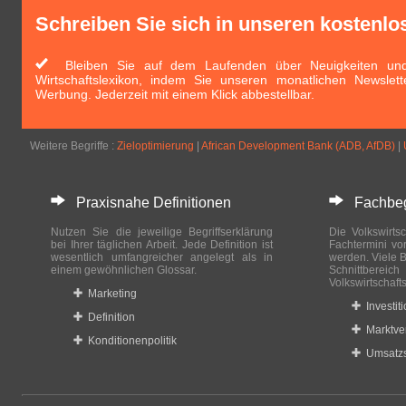
Schreiben Sie sich in unseren kostenlo
Bleiben Sie auf dem Laufenden über Neuigkeiten und 
Wirtschaftslexikon, indem Sie unseren monatlichen Newslett
Werbung. Jederzeit mit einem Klick abbestellbar.
Weitere Begriffe :
Zieloptimierung
|
African Development Bank (ADB, AfDB)
|
Praxisnahe Definitionen
Fachbegri
Nutzen Sie die jeweilige Begriffserklärung
Die Volkswirtsc
bei Ihrer täglichen Arbeit. Jede Definition ist
Fachtermini vo
wesentlich umfangreicher angelegt als in
werden. Viele B
einem gewöhnlichen Glossar.
Schnittberei
Volkswirtschaft
Marketing
Investit
Definition
Marktve
Konditionenpolitik
Umsatzs