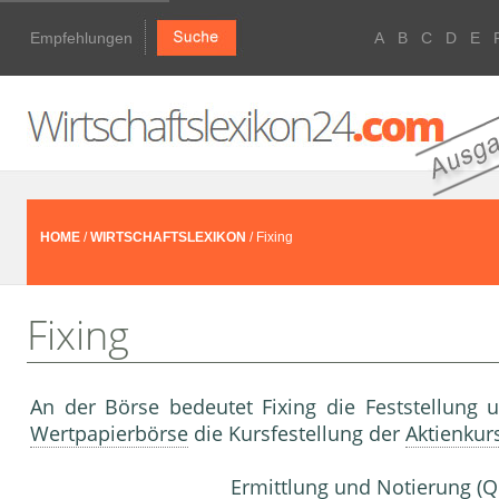
Empfehlungen
A
B
C
D
E
HOME
/
WIRTSCHAFTSLEXIKON
/ Fixing
Fixing
An der Börse bedeutet Fixing die Feststellung
Wertpapierbörse
die Kursfestellung der
Aktienkur
Ermittlung und
Notierung
(
Q