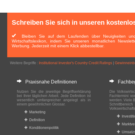
Schreiben Sie sich in unseren kostenlo
Bleiben Sie auf dem Laufenden über Neuigkeiten und 
Wirtschaftslexikon, indem Sie unseren monatlichen Newslett
Werbung. Jederzeit mit einem Klick abbestellbar.
Weitere Begriffe :
Institutional Investor's Country Credit Ratings
|
Gewinneinb
Praxisnahe Definitionen
Fachbegri
Nutzen Sie die jeweilige Begriffserklärung
Die Volkswirtsc
bei Ihrer täglichen Arbeit. Jede Definition ist
Fachtermini vo
wesentlich umfangreicher angelegt als in
werden. Viele B
einem gewöhnlichen Glossar.
Schnittberei
Volkswirtschaft
Marketing
Investit
Definition
Marktve
Konditionenpolitik
Umsatzs