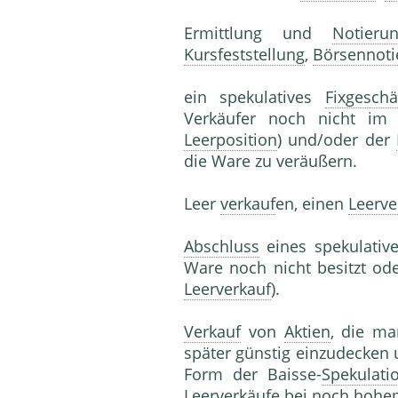
Ermittlung und
Notieru
Kursfeststellung
,
Börsennoti
ein spekulatives
Fixgeschä
Verkäufer noch nicht im
Leerposition
) und/oder der
die Ware zu veräußern.
Leer
verkauf
en, einen
Leerve
Abschluss
eines spekulati
Ware noch nicht besitzt ode
Leerverkauf
).
Verkauf
von
Aktien
, die ma
später günstig einzudecke
Form der Baisse-
Spekulati
Leerverkäufe bei noch hohe