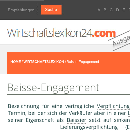
Empfehlungen
A
B
C
D
E
HOME
/
WIRTSCHAFTSLEXIKON
/ Baisse-Engagement
Baisse-Engagement
Bezeichnung für eine vertragliche
Verpflichtung
Termin, bei der sich der Verkäufer aber in einer
seiner Eigenschaft als
Baissier
setzt auf sinke
Lieferungsverpflichtung (