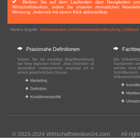
Bleiben Sie auf dem Laufenden über Neuigkeiten und 
Wirtschaftslexikon, indem Sie unseren monatlichen Newslett
Werbung. Jederzeit mit einem Klick abbestellbar.
Weitere Begriffe :
Kommunikation und Kommunikationsfor­schung
|
Zeitdruck
Praxisnahe Definitionen
Fachbegri
Nutzen Sie die jeweilige Begriffserklärung
Die Volkswirtsc
bei Ihrer täglichen Arbeit. Jede Definition ist
Fachtermini vo
wesentlich umfangreicher angelegt als in
werden. Viele B
einem gewöhnlichen Glossar.
Schnittberei
Volkswirtschaft
Marketing
Investit
Definition
Marktve
Konditionenpolitik
Umsatzs
© 2023-2024 Wirtschaftslexikon24.com All rights