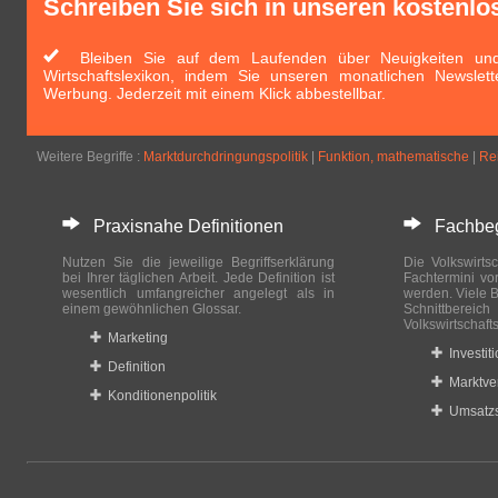
Schreiben Sie sich in unseren kostenlo
Bleiben Sie auf dem Laufenden über Neuigkeiten und 
Wirtschaftslexikon, indem Sie unseren monatlichen Newslett
Werbung. Jederzeit mit einem Klick abbestellbar.
Weitere Begriffe :
Marktdurchdringungspolitik
|
Funktion, mathematische
|
Re
Praxisnahe Definitionen
Fachbegri
Nutzen Sie die jeweilige Begriffserklärung
Die Volkswirtsc
bei Ihrer täglichen Arbeit. Jede Definition ist
Fachtermini vo
wesentlich umfangreicher angelegt als in
werden. Viele B
einem gewöhnlichen Glossar.
Schnittberei
Volkswirtschaft
Marketing
Investit
Definition
Marktve
Konditionenpolitik
Umsatzs