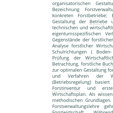
organisatorischen Gestalt
Bezeichnung Forstverwalt
konkreten Forstbetriebe;
Gestaltung der
Betrieb
e u
technischen und wirtschaft
eigentumsspezifischen Ver
Gegenstände der forstlich
Analyse forstlicher Wirtsc
Schulrichtungen ( Boden-
Prüfung
der
Wirtschaftlic
Betrachtung, forstliche
Buch
zur optimalen Gestaltung fo
und Verfahren der
(Betriebsregelung) basie
Forstinventur
und erstell
Wirtschaftsplan. Als wissen
methodischen Grundlagen.
Forstverwaltungslehre ge
Forstwirtschaft
. Währen