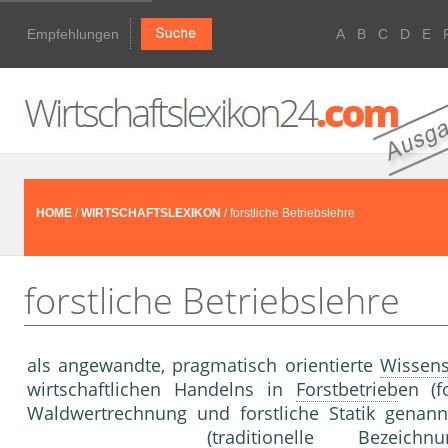
Empfehlungen
A
B
C
D
E
HOME
/
WIRTSCHAFTSLEXIKON
/ forstliche Betriebslehre
forstliche Betriebslehre
als angewandte, pragmatisch orientierte
Wissens
wirtschaftlichen Handelns in
Forstbetrieb
en (f
Waldwertrechnung und forstliche Statik genannt
(traditionelle Bezei