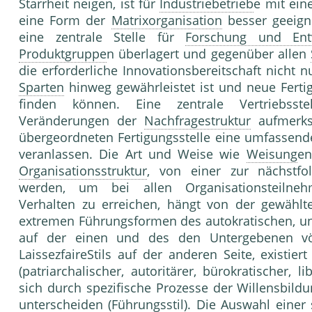
Starrheit neigen, ist für
Industriebetrieb
e mit ein
eine Form der
Matrixorganisation
besser geeigne
eine zentrale Stelle für
Forschung und Ent
Produktgruppe
n überlagert und gegenüber allen
die erforderliche Innovationsbereitschaft nicht
Sparten
hinweg gewährleistet ist und neue Ferti
finden können. Eine zentrale Vertriebsste
Veränderungen der
Nachfragestruktur
aufmerks
übergeordneten Fertigungsstelle eine umfassen
veranlassen. Die Art und Weise wie
Weisung
en
Organisationsstruktur
, von einer zur nächstfo
werden, um bei allen Organisationsteilnehm
Verhalten zu erreichen, hängt von der gewähl
extremen Führungsformen des autokratischen, 
auf der einen und des den Untergebenen völl
LaissezfaireStils auf der anderen Seite, existie
(patriarchalischer, autoritärer, bürokratischer, 
sich durch spezifische Prozesse der Willensbil
unterscheiden (
Führungsstil
). Die Auswahl einer