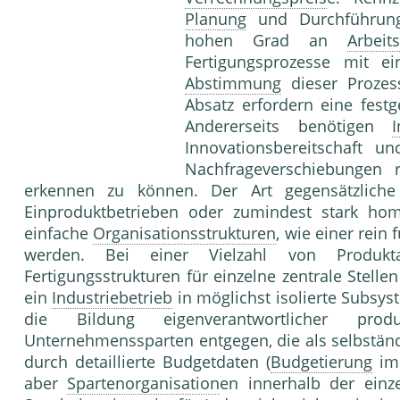
Planung
und Durchführu
hohen Grad an
Arbeits
Fertigungsprozesse mit ei
Abstimmung
dieser Proze
Absatz erfordern eine fest
Andererseits benötigen
I
Innovationsbereitschaft u
Nachfrageverschiebungen r
erkennen zu können. Der Art gegensätzlich
Einproduktbetrieben oder zumindest stark hom
einfache
Organisationsstrukturen
, wie einer rein 
werden. Bei einer Vielzahl von Produkta
Fertigungsstrukturen für einzelne zentrale Stell
ein
Industriebetrieb
in möglichst isolierte Subs
die Bildung eigenverantwortlicher produ
Unternehmenssparten entgegen, die als selbständ
durch detaillierte Budgetdaten (
Budgetierung
i
aber
Spartenorganisation
en innerhalb der ein