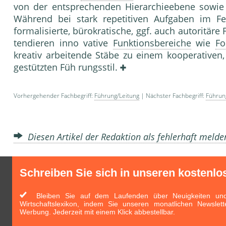
von der entsprechenden Hierarchieebene sowi
Während bei stark repetitiven Aufgaben im Fe
formalisierte, bürokratische, ggf. auch autoritä
tendieren inno vative
Funktionsbereiche
wie
Fo
kreativ arbeitende Stäbe zu einem kooperative
gestützten Füh rungsstil.
Vorhergehender Fachbegriff:
Führung/Leitung
| Nächster Fachbegriff:
Führun
Diesen Artikel der Redaktion als fehlerhaft meld
Schreiben Sie sich in unseren kostenlo
Bleiben Sie auf dem Laufenden über Neuigkeiten und 
Wirtschaftslexikon, indem Sie unseren monatlichen Newslett
Werbung. Jederzeit mit einem Klick abbestellbar.