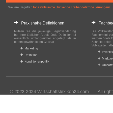
Weitere Begriffe :
Todesfallsumme
|
hinkende Freihandelszone
|
Arrangeur
Praxisnahe Definitionen
Fachbegri
Nutzen Sie die jeweilige Begriffserklärung
Die Volkswirtsc
bei Ihrer täglichen Arbeit. Jede Definition ist
Fachtermini vo
wesentlich umfangreicher angelegt als in
werden. Viele B
einem gewöhnlichen Glossar.
Schnittberei
Volkswirtschaft
Marketing
Investit
Definition
Marktve
Konditionenpolitik
Umsatzs
© 2023-2024 Wirtschaftslexikon24.com All rights