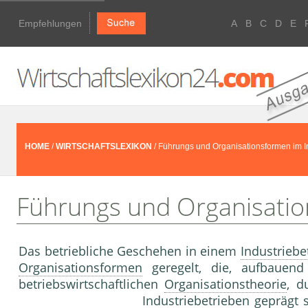
Empfehlungen
A
B
C
D
E
HOME
/
WIRTSCHAFTSLEXIKON
/ Führungs und Organisationsformen im In
Führungs und Organisatio
Das betriebliche Geschehen in einem
Industriebe
Organisationsformen
geregelt, die, aufbauen
betriebswirtschaftlichen
Organisationstheorie
, d
Industriebetrieb
en geprägt 