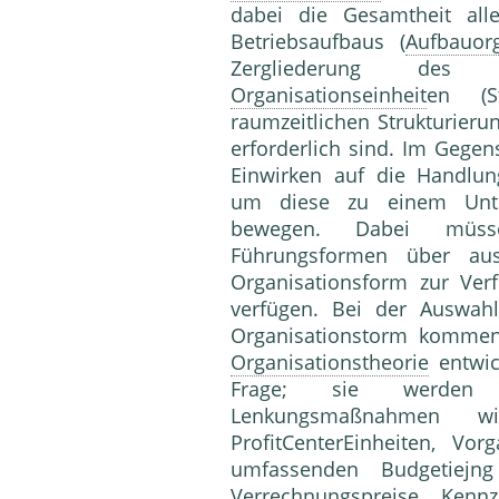
dabei die Gesamtheit al
Betriebsaufbaus (
Aufbauorg
Zergliederung de
Organisationseinheit
en (S
raumzeitlichen Strukturierun
erforderlich sind. Im Gege
Einwirken auf die Handlun
um diese zu einem Unter
bewegen. Dabei müss
Führungsformen über aus
Organisationsform zur Verf
verfügen. Bei der Auswah
Organisationstorm kommen 
Organisationstheorie
entwic
Frage; sie werden b
Lenkungsmaßnahmen
ProfitCenterEinheiten, V
umfassenden Budgetiej
Verrechnungspreis
e. Kenn