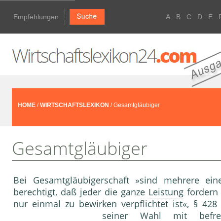
Empfehlungen
A
B
C
D
E
HOME
/
WIRTSCHAFTSLEXIKON
/ Gesamtgläubiger
Gesamtgläubiger
Bei Gesamtgläubigerschaft »sind mehrere ei
berechtigt, daß jeder die ganze
Leistung
fordern
nur einmal zu bewirken verpflichtet ist«, § 42
seiner Wahl mit befr