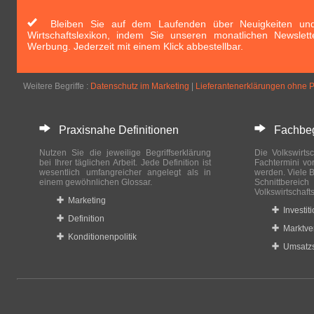
Bleiben Sie auf dem Laufenden über Neuigkeiten und 
Wirtschaftslexikon, indem Sie unseren monatlichen Newslett
Werbung. Jederzeit mit einem Klick abbestellbar.
Weitere Begriffe :
Datenschutz im Marketing
|
Lieferantenerklärungen ohne 
Praxisnahe Definitionen
Fachbegri
Nutzen Sie die jeweilige Begriffserklärung
Die Volkswirtsc
bei Ihrer täglichen Arbeit. Jede Definition ist
Fachtermini vo
wesentlich umfangreicher angelegt als in
werden. Viele B
einem gewöhnlichen Glossar.
Schnittberei
Volkswirtschaft
Marketing
Investit
Definition
Marktve
Konditionenpolitik
Umsatzs