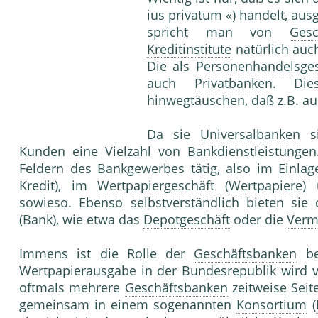
ius privatum «) handelt, au
spricht man von
Gesc
Kreditinstitute
natürlich auc
Die als
Personenhandelsges
auch
Privatbanken
. Dies
hinwegtäuschen, daß z.B. a
Da sie
Universalbanken
si
Kunden eine Vielzahl von Bankdienstleistungen.
Feldern des Bankgewerbes tätig, also im
Einlag
Kredit), im
Wertpapiergeschäft
(
Wertpapiere
)
sowieso. Ebenso selbstverständlich bieten si
(Bank), wie etwa das
Depotgeschäft
oder die
Verm
Immens ist die Rolle der
Geschäftsbanken
be
Wertpapierausgabe in der Bundesrepublik wird v
oftmals mehrere
Geschäftsbanken
zeitweise Seit
gemeinsam in einem sogenannten
Konsortium
(