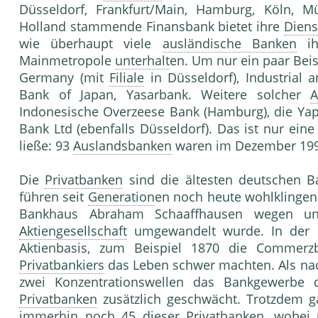
Düsseldorf, Frankfurt/Main, Hamburg, Köln, Mü
Holland stammende Finansbank bietet ihre
Diens
wie überhaupt viele
ausländische Banken
ih
Mainmetropole
unterhalt
en. Um nur ein paar Beis
Germany (mit
Filiale
in Düsseldorf), Industrial 
Bank of Japan, Yasarbank. Weitere solcher
A
Indonesische Overzeese Bank (Hamburg), die Yap
Bank Ltd (ebenfalls Düsseldorf). Das ist nur ein
ließe: 93
Auslandsbanken
waren im Dezember 1999
Die
Privatbanken
sind die ältesten deutschen B
führen seit
Generation
en noch heute wohlklingen
Bankhaus Abraham Schaaffhausen wegen unüb
Aktiengesellschaft
umgewandelt wurde. In der Fo
Aktienbasis, zum Beispiel 1870 die Commer
Privatbankiers
das Leben schwer machten. Als na
zwei Konzentrationswellen das Bankgewerbe d
Privatbanken
zusätzlich geschwächt. Trotzdem 
immerhin noch 45 dieser
Privatbanken
, wobei