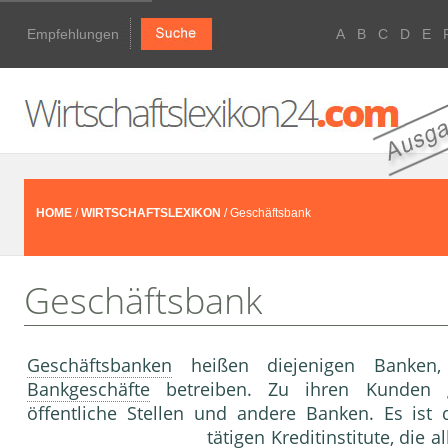
Empfehlungen
A
B
C
D
E
HOME
/
WIRTSCHAFTSLEXIKON
/ Geschäftsbank
Geschäftsbank
Geschäftsbanken
heißen diejenigen Banken, d
Bankgeschäfte
betreiben. Zu ihren Kunden
öffentliche Stellen und andere Banken. Es ist 
tätigen
Kreditinstitute
, die 