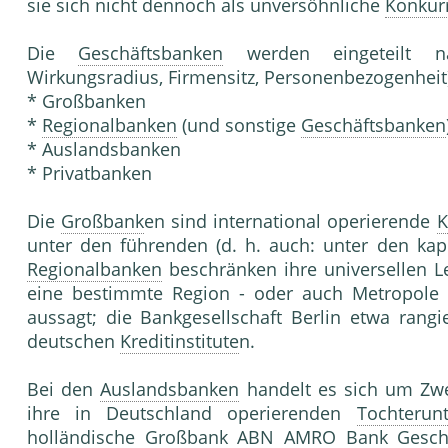
sie sich nicht dennoch als unversöhnliche
Konkur
Die
Geschäftsbanken
werden eingeteilt na
Wirkungsradius, Firmensitz, Personenbezogenheit)
* Großbanken
*
Regionalbanken
(und sonstige
Geschäftsbanken
* Auslandsbanken
* Privatbanken
Die
Großbank
en sind international operierende
K
unter den führenden (d. h. auch: unter den kapi
Regionalbanken
beschränken ihre universellen L
eine bestimmte Region - oder auch Metropole -,
aussagt; die Bankgesellschaft Berlin etwa rangi
deutschen
Kreditinstitute
n.
Bei den
Auslandsbanken
handelt es sich um Zwe
ihre in Deutschland operierenden
Tochterun
holländische
Großbank
ABN AMRO Bank Geschäft