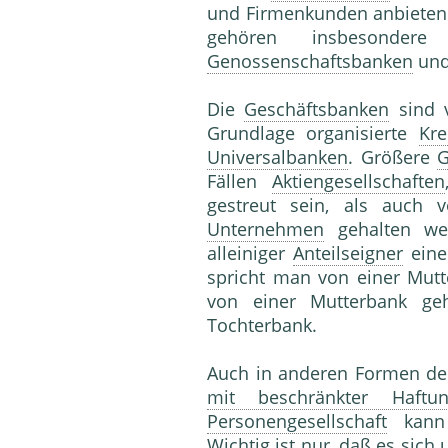
und Firmenkunden anbieten
gehören insbesonder
Genossenschaftsbanken
und
Die
Geschäftsbanken
sind 
Grundlage organisierte
Kre
Universalbanken
. Größere
G
Fällen
Aktiengesellschaften
gestreut sein, als auch
Unternehmen
gehalten we
alleiniger
Anteilseigner
einer
spricht man von einer Mutt
von einer Mutterbank ge
Tochterbank.
Auch in anderen Formen d
mit beschränkter Haftu
Personengesellschaft
kann e
Wichtig ist nur, daß es sich