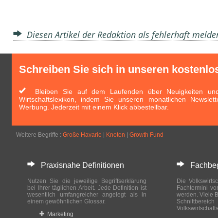
Diesen Artikel der Redaktion als fehlerhaft meld
Schreiben Sie sich in unseren kostenlo
Bleiben Sie auf dem Laufenden über Neuigkeiten und 
Wirtschaftslexikon, indem Sie unseren monatlichen Newslett
Werbung. Jederzeit mit einem Klick abbestellbar.
Weitere Begriffe :
Große Havarie
|
Knoten
|
Growth Fund
Praxisnahe Definitionen
Fachbegri
Nutzen Sie die jeweilige Begriffserklärung
Die Volkswirtsc
bei Ihrer täglichen Arbeit. Jede Definition ist
Fachtermini vo
wesentlich umfangreicher angelegt als in
werden. Viele B
einem gewöhnlichen Glossar.
Schnittberei
Volkswirtschaft
Marketing