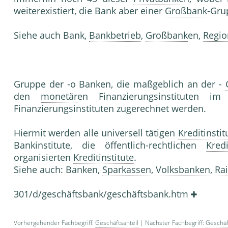
weiterexistiert, die Bank aber einer
Großbank
-Gru
Siehe auch Bank,
Bankbetrieb
,
Großbank
en,
Regio
Gruppe der -o Banken, die maßgeblich an der -
den
monetär
en Finanzierungsinstituten i
Finanzierungsinstituten zugerechnet werden.
Hiermit werden alle universell tätigen
Kreditinstit
Bankinstitute, die öffentlich-rechtlichen
Kredi
organisierten
Kreditinstitute
.
Siehe auch: Banken,
Sparkassen
,
Volksbanken
,
Ra
301/d/geschäftsbank/geschäftsbank.htm
Vorhergehender Fachbegriff:
Geschäftsanteil
| Nächster Fachbegriff:
Geschäf