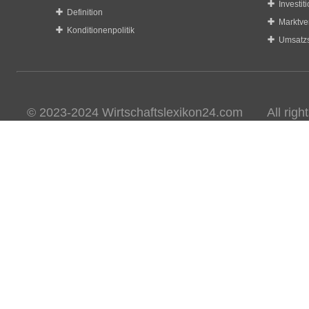
Investit
Definition
Marktve
Konditionenpolitik
Umsatzs
© 2023-2024 Wirtschaftslexikon24.com All rights