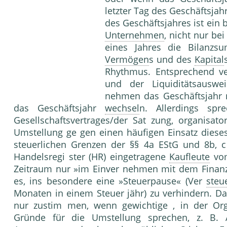
letzter Tag des Geschäftsjah
des Geschäftsjahres ist ein b
Unternehmen
, nicht nur be
eines Jahres die Bilanz
Vermögen
s und des
Kapital
Rhythmus. Entsprechend ve
und der Liquiditätsauswe
nehmen das Geschäftsjahr 
das Geschäftsjahr
wechsel
n. Allerdings spr
Gesellschaftsvertrages/der Sat zung, organisa
Umstellung ge gen einen häufigen Einsatz dieses 
steuerlichen Grenzen der §§ 4a EStG und 8b, 
Handelsregi ster (HR) eingetragene
Kaufleute
vom
Zeitraum nur »im Einver nehmen mit dem Finanzam
es, ins besondere eine »Steuerpause« (Ver
steu
Monaten in einem Steuer jähr) zu verhindern. D
nur zustim men, wenn gewichtige , in der Or
Gründe für die Umstellung sprechen, z. B. 