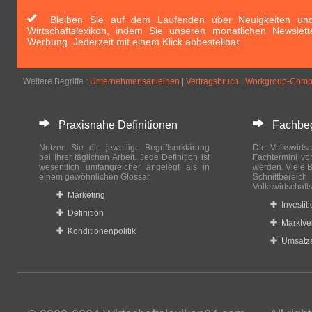
Bleiben Sie auf dem Laufenden über Neuigkeiten und 
Wirtschaftslexikon, indem Sie unseren monatlichen Newslett
Werbung. Jederzeit mit einem Klick abbestellbar.
Weitere Begriffe :
Unternehmensanleihen
|
Vertragsbruch
|
Workgroup-Comp
Praxisnahe Definitionen
Fachbegri
Nutzen Sie die jeweilige Begriffserklärung
Die Volkswirtsc
bei Ihrer täglichen Arbeit. Jede Definition ist
Fachtermini vo
wesentlich umfangreicher angelegt als in
werden. Viele B
einem gewöhnlichen Glossar.
Schnittberei
Volkswirtschaft
Marketing
Investit
Definition
Marktve
Konditionenpolitik
Umsatzs