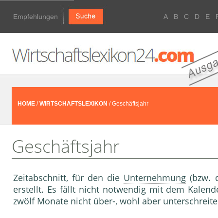
Empfehlungen
A
B
C
D
E
HOME
/
WIRTSCHAFTSLEXIKON
/ Geschäftsjahr
Geschäftsjahr
Zeitabschnitt, für den die
Unternehmung
(bzw. 
erstellt. Es fällt nicht notwendig mit dem Kale
zwölf Monate nicht über-, wohl aber unterschreite