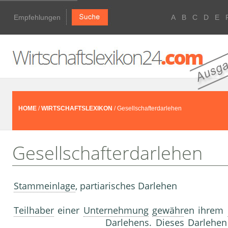
Empfehlungen
A
B
C
D
E
HOME
/
WIRTSCHAFTSLEXIKON
/ Gesellschafterdarlehen
Gesellschafterdarlehen
Stammeinlage
, partiarisches Darlehen
Teilhaber
einer
Unternehmung
gewähr
en ihrem
Darlehen
s. Dieses
Darlehen