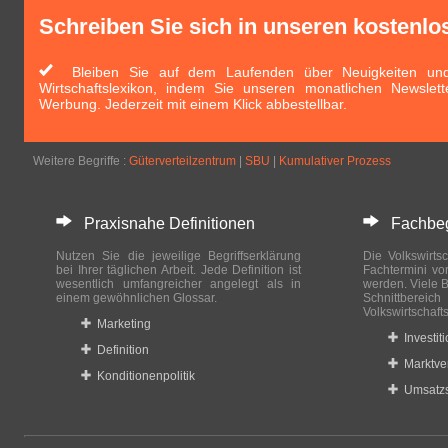
Schreiben Sie sich in unseren kostenlo
Bleiben Sie auf dem Laufenden über Neuigkeiten und 
Wirtschaftslexikon, indem Sie unseren monatlichen Newslett
Werbung. Jederzeit mit einem Klick abbestellbar.
Weitere Begriffe :
Güterverteilzentrum
|
SBU
|
Kumulativer Prozess
Praxisnahe Definitionen
Fachbegri
Nutzen Sie die jeweilige Begriffserklärung
Die Volkswirtsc
bei Ihrer täglichen Arbeit. Jede Definition ist
Fachtermini vo
wesentlich umfangreicher angelegt als in
werden. Viele B
einem gewöhnlichen Glossar.
Schnittberei
Volkswirtschaft
Marketing
Investit
Definition
Marktve
Konditionenpolitik
Umsatzs