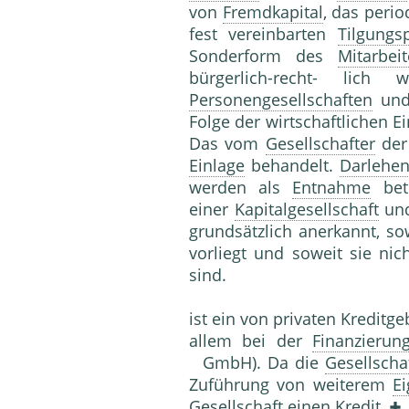
von
Fremdkapital
, das peri
fest vereinbarten
Tilgungs
Sonderform des
Mitarbei
bürgerlich-recht- lich 
Personengesellschaften
und
Folge der wirtschaftlichen E
Das vom
Gesellschafter
de
Einlage
behandelt.
Darlehe
werden als
Entnahme
betr
einer
Kapitalgesellschaft
und
grundsätzlich anerkannt, so
vorliegt und soweit sie nic
sind.
ist ein von privaten Kreditg
allem bei der
Finanzierun
GmbH). Da die
Gesellscha
Zuführung von weiterem
Ei
Gesellschaft
einen Kre­dit.