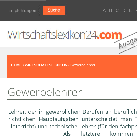
Empfehlungen
A
B
C
D
E
HOME
/
WIRTSCHAFTSLEXIKON
/ Gewerbelehrer
Gewerbelehrer
Lehrer, der in gewerblichen Berufen an beruflic
richtlichen Hauptaufgaben unterscheidet man T
Unterricht) und technische Lehrer (für den fachpr
Als letztere komm