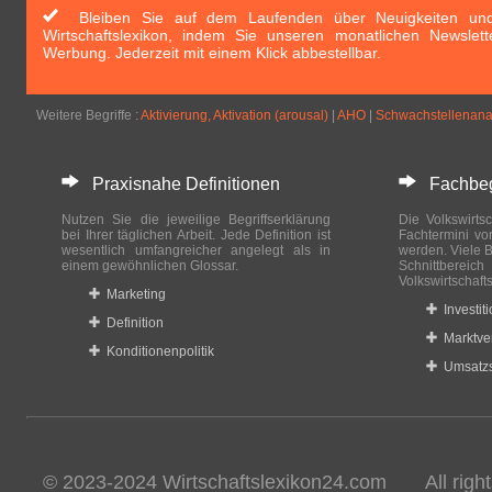
Bleiben Sie auf dem Laufenden über Neuigkeiten und 
Wirtschaftslexikon, indem Sie unseren monatlichen Newslett
Werbung. Jederzeit mit einem Klick abbestellbar.
Weitere Begriffe :
Aktivierung, Aktivation (arousal)
|
AHO
|
Schwachstellenana
Praxisnahe Definitionen
Fachbegri
Nutzen Sie die jeweilige Begriffserklärung
Die Volkswirtsc
bei Ihrer täglichen Arbeit. Jede Definition ist
Fachtermini vo
wesentlich umfangreicher angelegt als in
werden. Viele B
einem gewöhnlichen Glossar.
Schnittberei
Volkswirtschaft
Marketing
Investit
Definition
Marktve
Konditionenpolitik
Umsatzs
© 2023-2024 Wirtschaftslexikon24.com All rights