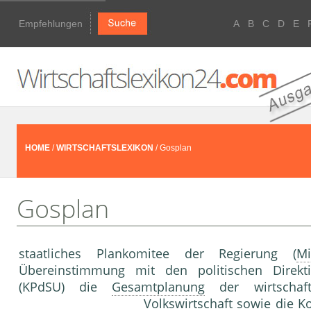
Empfehlungen
A
B
C
D
E
HOME
/
WIRTSCHAFTSLEXIKON
/ Gosplan
Gosplan
staatliches Plankomitee der Regierung (
Mi
Übereinstimmung mit den politischen Direkt
(KPdSU) die
Gesamtplanung
der wirtschaf
Volkswirtschaft
sowie die
Ko