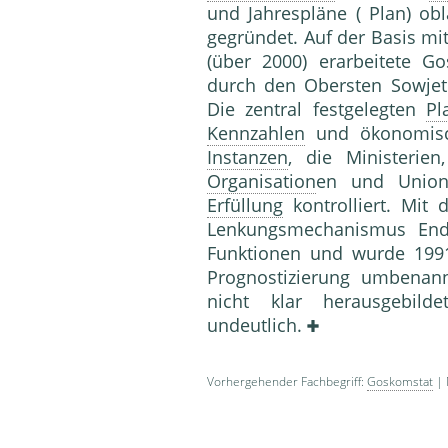
und Jahrespläne ( Plan) ob
gegründet. Auf der Basis mi
(über 2000) erarbeitete G
durch den Obersten Sowjet 
Die zentral festgelegten
Pl
Kennzahlen
und ökonomisch
Instanzen
, die Ministerien,
Organisation
en und Unions
Erfüllung
kontrolliert. Mit 
Lenkungsmechanismus Ende
Funktionen und wurde 199
Prognostizierung umbenan
nicht klar herausgebil
undeutlich.
Vorhergehender Fachbegriff:
Goskomstat
| 