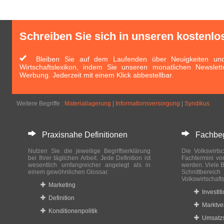
Schreiben Sie sich in unseren kostenlo
Bleiben Sie auf dem Laufenden über Neuigkeiten und 
Wirtschaftslexikon, indem Sie unseren monatlichen Newslett
Werbung. Jederzeit mit einem Klick abbestellbar.
Weitere Begriffe :
Materiallagerung
|
Informationsversorgung
|
Syndikus
Praxisnahe Definitionen
Fachbegri
Nutzen Sie die jeweilige Begriffserklärung
Die Volkswirtsc
bei Ihrer täglichen Arbeit. Jede Definition ist
Fachtermini vo
wesentlich umfangreicher angelegt als in
werden. Viele B
einem gewöhnlichen Glossar.
Schnittberei
Volkswirtschaft
Marketing
Investit
Definition
Marktve
Konditionenpolitik
Umsatzs