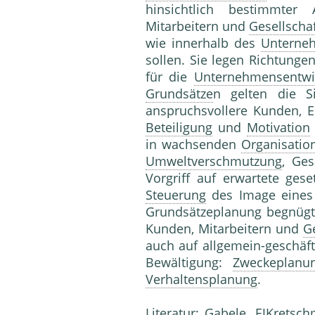
hinsichtlich bestimmter 
Mitarbeitern und
Gesellscha
wie innerhalb des
Unterne
sollen. Sie legen Richtunge
für die
Unternehmensentwi
Grundsätze
n gelten die S
anspruchsvollere Kunden, E
Beteiligung
und
Motivation
in wachsenden
Organisatio
Umweltverschmutzung
, Ge
Vorgriff auf erwartete gese
Steuerung
des Image eine
Grundsätzeplanung begnügt 
Kunden, Mitarbeitern und
Ge
auch auf allgemein-geschäft
Bewältigung:
Zweckeplanu
Verhaltensplanung
.
Literatur: Gabele, EJKretsc