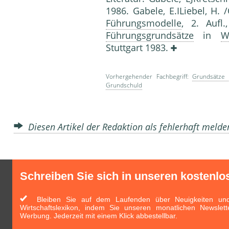
1986. Gabele, E.ILiebel, H. 
Führungsmodelle
, 2. Aufl
Führungsgrundsätze
in
W
Stuttgart 1983.
Vorhergehender Fachbegriff:
Grundsätze 
Grundschuld
Diesen Artikel der Redaktion als fehlerhaft meld
Schreiben Sie sich in unseren kostenlo
Bleiben Sie auf dem Laufenden über Neuigkeiten und 
Wirtschaftslexikon, indem Sie unseren monatlichen Newslett
Werbung. Jederzeit mit einem Klick abbestellbar.