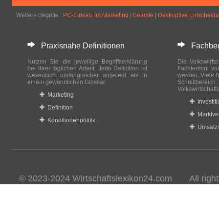
Weitere Begriffe :
PC-Einsatz im Marketing
|
Beamte
|
Deskriptive Entscheid
Praxisnahe Definitionen
Fachbegri
Nutzen Sie die jeweilige Begriffserklärung
Die Volkswirtsc
bei Ihrer täglichen Arbeit. Jede Definition ist
Fachtermini vo
wesentlich umfangreicher angelegt als in
werden. Viele B
einem gewöhnlichen Glossar.
Schnittberei
Volkswirtschaft
Marketing
Investit
Definition
Marktve
Konditionenpolitik
Umsatzs
© 2023-2024 Wirtschaftslexikon24.com All rights