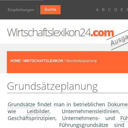
Empfehlungen
A
B
C
D
E
HOME
/
WIRTSCHAFTSLEXIKON
/ Grundsätzeplanung
Grundsätzeplanung
Grundsätze
findet man in betrieblichen
Dokume
wie
Leitbilder
, Unternehmensleitlinien
Geschäftsprinzipien, Unternehmens- und
Fü
Führungsgrundsätze
sind s