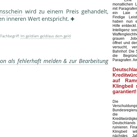
Eine Kü
monatlichen L
mit Paragrafen
nsschein
wird zu einem Preis gehandelt,
ein Laie ni
Findige Leis
n inneren Wert entspricht.
haben nun ei
Hilfe entdeckt
Intelligenz sor
Waffengleich
Fachbegriff:
Im geld/am geld/aus dem geld
grauen Jobc
öffnet und de
versucht, ve
Bahnhof. Die S
die Begründ
on als fehlerhaft melden & zur Bearbeitung
Paragrafen. A
Deutschla
Kreditwürd
auf Rams
Klingbeil 
garantiert!
Die am
Verschuldun
Bundesregier
die inte
Kreditwürdigke
Deutschlands
ruinieren. Fin
Klingbeil wi
nächstes J