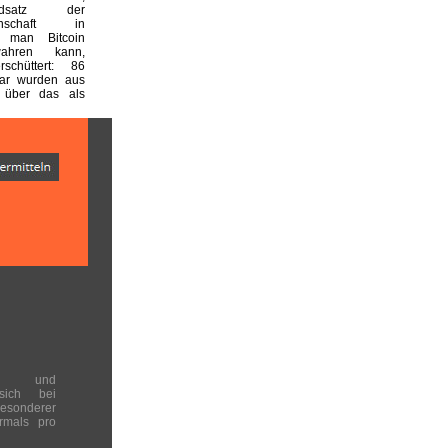
undsatz der
einschaft in
 man Bitcoin
wahren kann,
rschüttert: 86
lar wurden aus
 über das als
en und
 sich bei
onderer
rmals pro