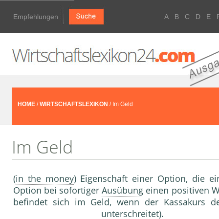
Empfehlungen
A
B
C
D
E
HOME
/
WIRTSCHAFTSLEXIKON
/ Im Geld
Im Geld
(
in the money
) Eigenschaft einer Option, die e
Option bei sofortiger
Ausübung
einen positiven W
befindet sich im Geld, wenn der
Kassakurs
d
unterschreitet).