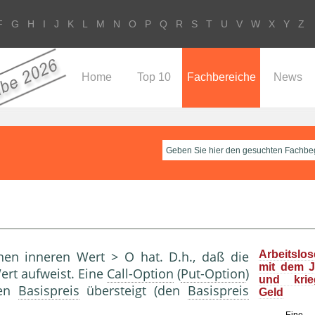
F
G
H
I
J
K
L
M
N
O
P
Q
R
S
T
U
V
W
X
Y
Z
Home
Top 10
Fachbereiche
News
inen inneren Wert > O hat. D.h., daß die
Arbeitslo
mit dem J
ert aufweist. Eine
Call-Option
(
Put-Option
)
und kri
en
Basispreis
übersteigt (den
Basispreis
Geld