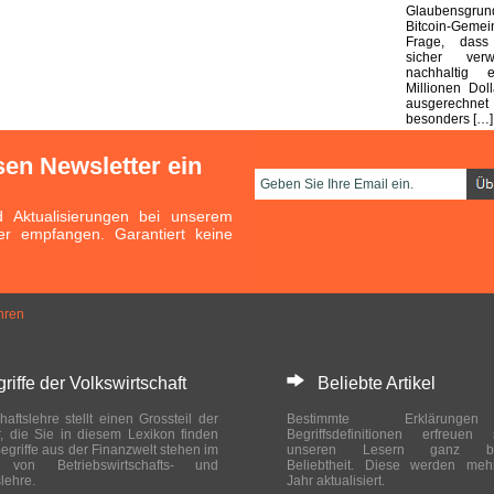
Glaubensgr
Bitcoin-Gem
Frage, dass
sicher ver
nachhaltig e
Millionen Dol
ausgerechnet
besonders […]
sen Newsletter ein
Aktualisierungen bei unserem
er empfangen. Garantiert keine
hren
ffe der Volkswirtschaft
Beliebte Artikel
haftslehre stellt einen Grossteil der
Bestimmte Erklärung
r, die Sie in diesem Lexikon finden
Begriffsdefinitionen erfreuen
egriffe aus der Finanzwelt stehen im
unseren Lesern ganz bes
ch von Betriebswirtschafts- und
Beliebtheit. Diese werden meh
slehre.
Jahr aktualisiert.