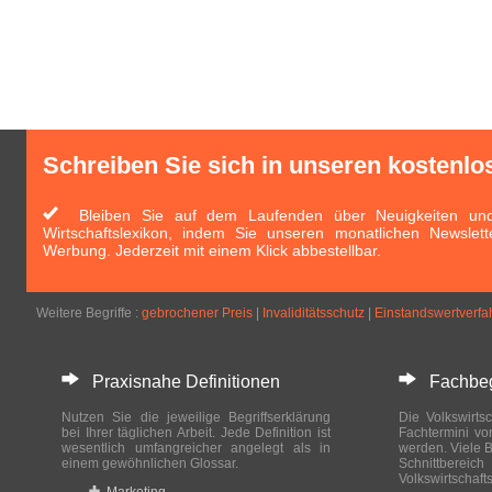
Schreiben Sie sich in unseren kostenlo
Bleiben Sie auf dem Laufenden über Neuigkeiten und 
Wirtschaftslexikon, indem Sie unseren monatlichen Newslett
Werbung. Jederzeit mit einem Klick abbestellbar.
Weitere Begriffe :
gebrochener Preis
|
Invaliditätsschutz
|
Einstandswertverfa
Praxisnahe Definitionen
Fachbegri
Nutzen Sie die jeweilige Begriffserklärung
Die Volkswirtsc
bei Ihrer täglichen Arbeit. Jede Definition ist
Fachtermini vo
wesentlich umfangreicher angelegt als in
werden. Viele B
einem gewöhnlichen Glossar.
Schnittberei
Volkswirtschaft