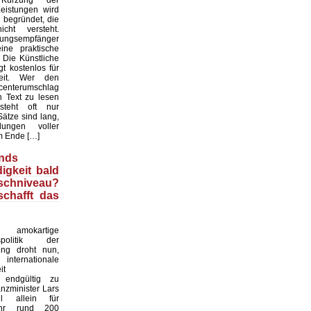
rzung der
eistungen wird
 begründet, die
cht versteht.
tungsempfänger
ne praktische
. Die Künstliche
gt kostenlos für
heit. Wer den
enterumschlag
n Text zu lesen
rsteht oft nur
ätze sind lang,
ungen voller
m Ende […]
nds
igkeit bald
chniveau?
schafft das
okartige
gspolitik der
ung droht nun,
rnationale
it
 endgültig zu
anzminister Lars
ll allein für
ahr rund 200