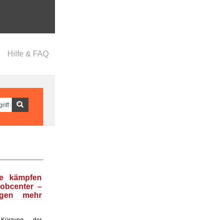
Hilfe & FAQ
se kämpfen
obcenter –
egen mehr