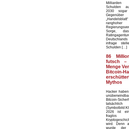
Milliarde
Schulden au
2030 sogar 
Gegenü
„Handelsblat
ranghoher
Regierungsver
Sorge, da
Ratingagentur
Deutschlands 
infrage stel
Schulden […]
86 Millio
futsch –
Menge Ver
Bitcoin-H
erschütt
Mythos
Hacker haben 
unüberwindb
Bitcoin-Sicher
tatsächlic
(Symbolbild:K
2026 ist ei
fraglo
Kryptogeschi
wird. Denn 
wurde der f