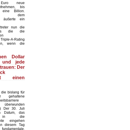
n Euro neue
fnehmen, bis
eine Billion.
ber dem
t“ äußerte ein
treter nun die
ss die die
en
Triple-A-Rating
len, wenn die
nen Dollar
 und jede
trauen: Der
ack
ert einen
die bislang für
ar gehaltene
heitsbarriere
h überwunden
I) Der 30. Juli
n Datum, das
s in die
chte eingehen
an diesem Tag
undamentale,