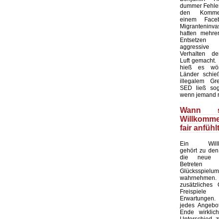
dummer Fehler 
den Kommen
einem Faceb
Migranteninv
hatten mehre
Entsetze
aggressive 
Verhalten de
Luft gemacht.
hieß es wört
Länder schieß
illegalem Gre
SED ließ sog
wenn jemand r
Wann s
Willkomm
fair anfühl
Ein Willk
gehört zu den
die neue 
Betret
Glücksspielu
wahrnehmen. 
zusätzliches
Freispiel
Erwartungen
jedes Angebot
Ende wirklic
Unterschied 