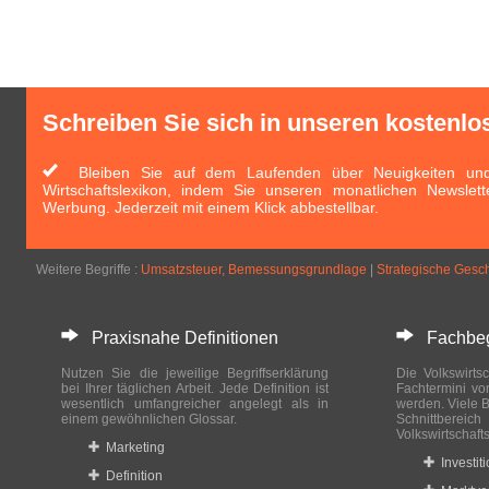
Schreiben Sie sich in unseren kostenlo
Bleiben Sie auf dem Laufenden über Neuigkeiten und 
Wirtschaftslexikon, indem Sie unseren monatlichen Newslett
Werbung. Jederzeit mit einem Klick abbestellbar.
Weitere Begriffe :
Umsatzsteuer, Bemessungsgrundlage
|
Strategische Gesch
Praxisnahe Definitionen
Fachbegri
Nutzen Sie die jeweilige Begriffserklärung
Die Volkswirtsc
bei Ihrer täglichen Arbeit. Jede Definition ist
Fachtermini vo
wesentlich umfangreicher angelegt als in
werden. Viele B
einem gewöhnlichen Glossar.
Schnittberei
Volkswirtschaft
Marketing
Investit
Definition