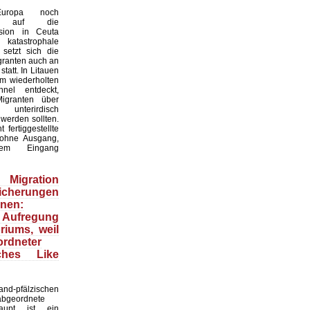
uropa noch
os auf die
asion in Ceuta
atastrophale
 setzt sich die
granten auch an
statt. In Litauen
m wiederholten
nel entdeckt,
igranten über
nterirdisch
werden sollten.
 fertiggestellte
ohne Ausgang,
tem Eingang
igration
Sicherungen
nen:
 Aufregung
iums, weil
rdneter
ches Like
d-pfälzischen
abgeordnete
aupt ist ein