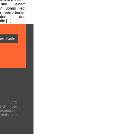
n und einem
en Bonus liegt
er beworbenen
dern in den
die […]
en und
 sich bei
onderer
rmals pro