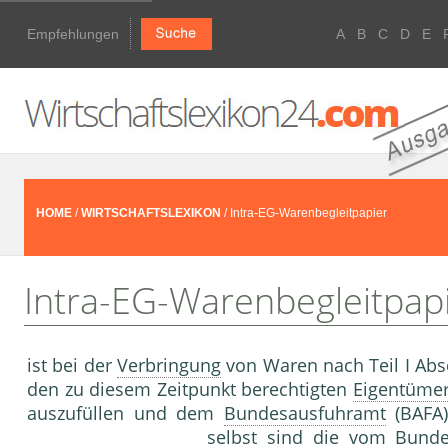
Empfehlungen
A
B
C
D
E
HOME
/
WIRTSCHAFTSLEXIKON
/ Intra-EG-Warenbegleitpapier
Intra-EG-Warenbegleitpap
ist bei der
Verbringung
von Waren nach Teil I Abs
den zu diesem Zeitpunkt berechtigten
Eigentüme
auszufüllen und dem
Bundesausfuhramt
(BAFA
selbst sind die vom
Bunde