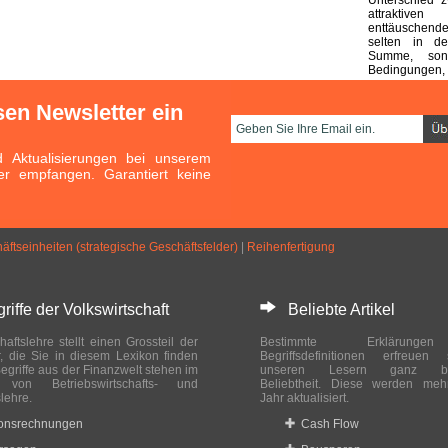
attraktive
enttäuschend
selten in d
Summe, son
Bedingungen, 
sen Newsletter ein
Aktualisierungen bei unserem
er empfangen. Garantiert keine
äftseinheiten (strategische Geschäftsfelder)
|
Reihenfertigung
ffe der Volkswirtschaft
Beliebte Artikel
haftslehre stellt einen Grossteil der
Bestimmte Erklärung
r, die Sie in diesem Lexikon finden
Begriffsdefinitionen erfreuen
egriffe aus der Finanzwelt stehen im
unseren Lesern ganz bes
ch von Betriebswirtschafts- und
Beliebtheit. Diese werden meh
slehre.
Jahr aktualisiert.
ionsrechnungen
Cash Flow