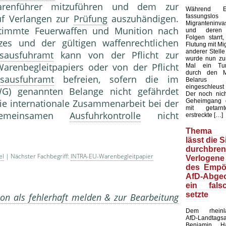
enführer mitzuführen und dem zur
Während E
fassungsl
uf Verlangen zur
Prüfung
auszuhändigen.
Migranteninv
timmte Feuerwaffen und Munition nach
und deren k
Folgen starrt,
es und der gültigen waffenrechtlichen
Flutung mit Mi
anderer Stelle 
sausfuhramt
kann von der Pflicht zur
wurde nun zu
Warenbegleitpapiers oder von der Pflicht
Mal ein Tun
durch den M
sausfuhramt
befreien, sofern die im
Belarus u
eingeschleust 
) genannten Belange nicht gefährdet
Der noch nicht
Geheimgang 
e internationale Zusammenarbeit bei der
mit getarn
gemeinsamen
Ausfuhrkontrolle
nicht
erstreckte […]
Thema M
lässt die 
durchbren
el
| Nächster Fachbegriff:
INTRA-EU-Warenbegleitpapier
Verlogene
des Empör
AfD-Abgeo
ein fals
setzte
on als fehlerhaft melden & zur Bearbeitung
Dem rheinlan
AfD-Landtags
Benjamin H