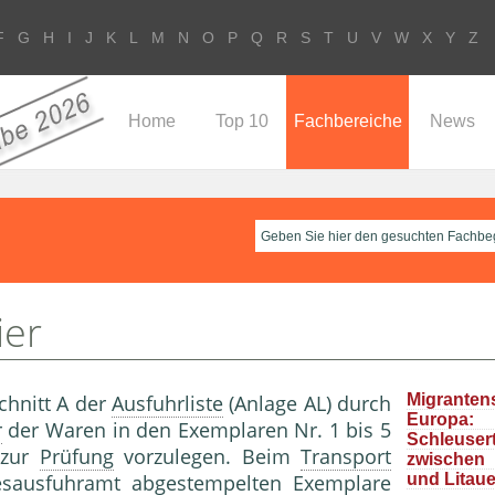
F
G
H
I
J
K
L
M
N
O
P
Q
R
S
T
U
V
W
X
Y
Z
Home
Top 10
Fachbereiche
News
ier
chnitt A der
Ausfuhrliste
(Anlage AL) durch
Migrante
Europa
r
der Waren in den Exemplaren Nr. 1 bis 5
Schleuser
)zur
Prüfung
vorzulegen. Beim
Transport
zwische
sausfuhramt
abgestempelten Exemplare
und Litau