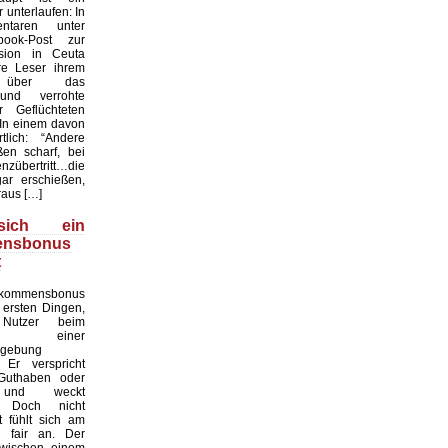
unterlaufen: In
taren unter
ook-Post zur
asion in Ceuta
re Leser ihrem
n über das
und verrohte
r Geflüchteten
 In einem davon
lich: “Andere
en scharf, bei
nzübertritt…die
ar erschießen,
aus […]
ich ein
ensbonus
t
ommensbonus
 ersten Dingen,
Nutzer beim
en einer
mgebung
Er verspricht
 Guthaben oder
e und weckt
. Doch nicht
 fühlt sich am
h fair an. Der
zwischen einem