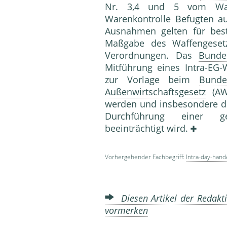
Nr. 3,4 und 5 vom War
Warenkontrolle Befugten a
Ausnahmen gelten für bes
Maßgabe des Waffengesetz
Verordnungen. Das
Bunde
Mitführung eines Intra-EG-
zur Vorlage beim
Bunde
Außenwirtschaftsgesetz
(AWG
werden und insbesondere di
Durchführung einer 
beeinträchtigt wird.
Vorhergehender Fachbegriff:
Intra-day-hand
Diesen Artikel der Redakti
vormerken