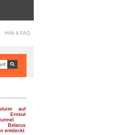
Hilfe & FAQ
nsturm auf
: Erneut
tunnel
n Belarus
en entdeckt