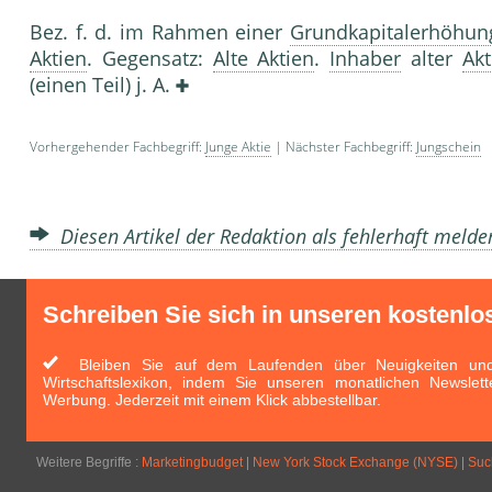
Bez. f. d. im Rahmen einer
Grundkapitalerhöhun
Aktien
. Gegensatz:
Alte Aktien
.
Inhaber
alter
Akt
(einen Teil) j. A.
Vorhergehender Fachbegriff:
Junge Aktie
| Nächster Fachbegriff:
Jungschein
Diesen Artikel der Redaktion als fehlerhaft meld
Schreiben Sie sich in unseren kostenlo
Bleiben Sie auf dem Laufenden über Neuigkeiten und 
Wirtschaftslexikon, indem Sie unseren monatlichen Newslett
Werbung. Jederzeit mit einem Klick abbestellbar.
Weitere Begriffe :
Marketingbudget
|
New York Stock Exchange (NYSE)
|
Suc