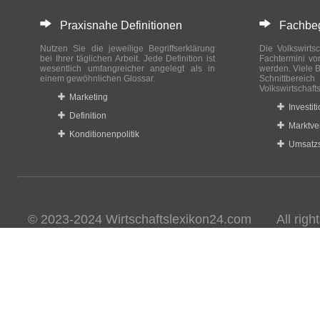
Praxisnahe Definitionen
Fachbegri
Nutzen Sie die jeweilige Begriffserklärung
Die Volkswirtsc
bei Ihrer täglichen Arbeit. Jede Definition ist
Fachtermini vo
wesentlich umfangreicher angelegt als in
werden. Viele B
einem gewöhnlichen Glossar.
Schnittberei
Volkswirtschaft
Marketing
Investit
Definition
Marktve
Konditionenpolitik
Umsatzs
© 2023-2024 Wirtschaftslexikon24.com All rights