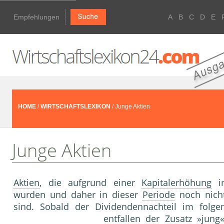
Empfehlungen
A
B
C
D
E
HOME
/
WIRTSCHAFTSLEXIKON
/ Junge Aktien
Junge Aktien
Aktien
, die aufgrund einer
Kapitalerhöhung
im
wurden und daher in dieser
Periode
noch nicht
sind. Sobald der Dividendennachteil im folg
entfallen der Zusatz »jun