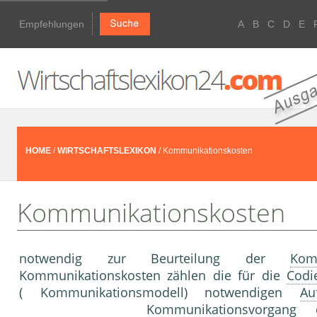
Empfehlungen
A
B
C
D
E
HOME
/
WIRTSCHAFTSLEXIKON
/ Kommunikationskosten
Kommunikationskosten
notwendig zur Beurteilung der
Kom
Kommunikationskosten zählen die für die
Codi
( Kommunikationsmodell) notwendigen
Au
Kommunikationsvorgang