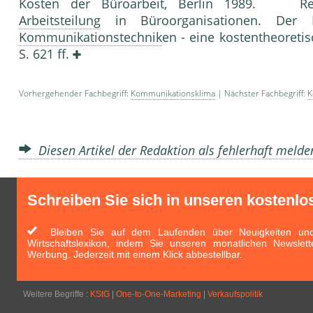
Kosten der Büroarbeit, Berlin 1989. Reic
Arbeitsteilung
in Büroorganisationen. Der E
Kommunikationstechnik
en - eine kostentheoretisc
S. 621 ff.
Vorhergehender Fachbegriff:
Kommunikationsklima
| Nächster Fachbegriff:
K
Diesen Artikel der Redaktion als fehlerhaft meld
Schreiben Sie sich in unseren kostenlo
Bleiben Sie auf dem Laufenden über Neuigkeiten und 
Wirtschaftslexikon, indem Sie unseren monatlichen Newslett
Werbung. Jederzeit mit einem Klick abbestellbar.
Weitere Begriffe :
KStG
|
One-to-One-Marketing
|
Verkaufspolitik