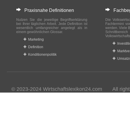
Praxisnahe Definitionen
Fachbegri
Nutzen Sie die jeweilige Begriffserklärung
Die Volkswirtsc
bei Ihrer täglichen Arbeit. Jede Definition ist
Fachtermini vo
wesentlich umfangreicher angelegt als in
werden. Viele B
einem gewöhnlichen Glossar.
Schnittberei
Volkswirtschaft
Marketing
Investit
Definition
Marktve
Konditionenpolitik
Umsatzs
© 2023-2024 Wirtschaftslexikon24.com All rights