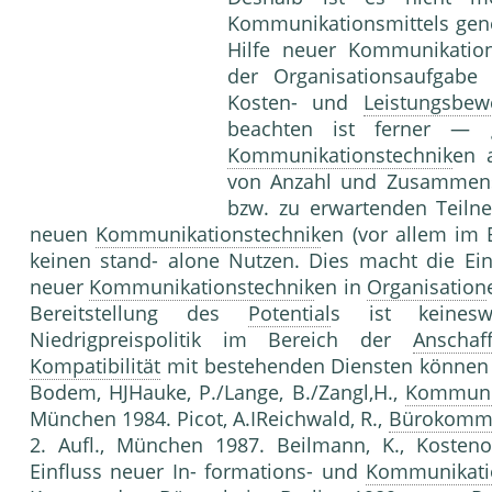
Kommunikationsmittels gene
Hilfe neuer Kommunikations
der Organisationsaufgabe b
Kosten- und
Leistungsbew
beachten ist ferner —
Kommunikationstechnik
en 
von Anzahl und Zusammens
bzw. zu erwartenden Teiln
neuen
Kommunikationstechnik
en (vor allem im
keinen stand- alone Nutzen. Dies macht die Ein
neuer
Kommunikationstechnik
en in
Organisation
Bereitstellung des
Potential
s ist keinesw
Niedrigpreispolitik im Bereich der
Anschaf
Kompatibilität
mit bestehenden Diensten können di
Bodem, HJHauke, P./Lange, B./Zangl,H.,
Kommunik
München 1984. Picot, A.IReichwald, R.,
Bürokommu
2. Aufl., München 1987. Beilmann, K., Kosten
Einfluss neuer In- formations- und
Kommunikati