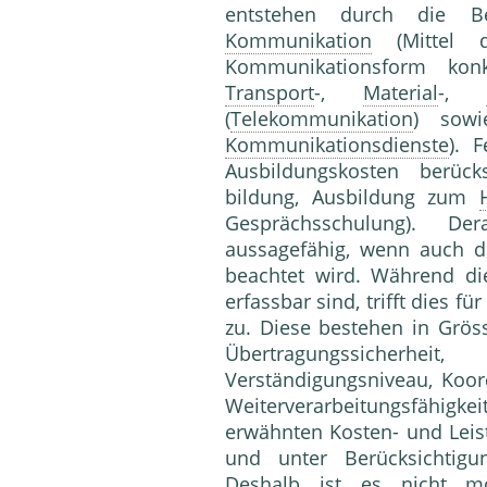
entstehen durch die Be
Kommunikation
(Mittel
Kommunikationsform kon
Transport
-,
Material
-,
(
Telekommunikation
) sow
Kommunikationsdienste
). 
Ausbildungskosten berück
bildung, Ausbildung zum
Gesprächsschulung). D
aussagefähig, wenn auch d
beachtet wird. Während die
erfassbar sind, trifft dies fü
zu. Diese bestehen in Grös
Übertragungssicherhei
Verständigungsniveau, Koord
Weiterverarbeitungsfähigkei
erwähnten Kosten- und Leis
und unter Berücksichtigu
Deshalb ist es nicht m