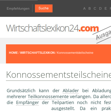
Empfehlungen
A
B
C
D
E
HOME
/
WIRTSCHAFTSLEXIKON
/ Konnossementsteilscheine
Konnossementsteilschein
Grundsätzlich kann der
Ablader
bei Abladung
mehrerer
Teilkonnossement
e verlangen. Da aller
die
Empfänger
der Teilpartien noch nicht fe
ausgestellt. Da ein pra