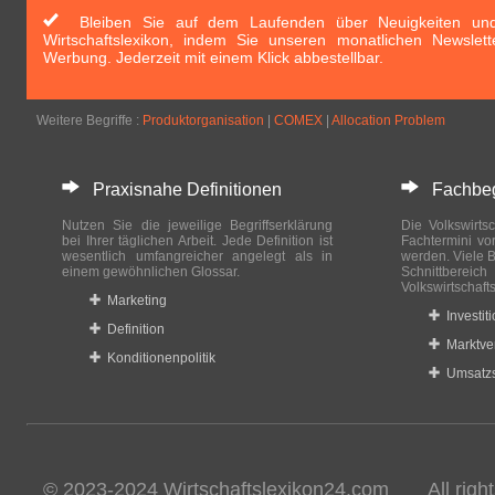
Bleiben Sie auf dem Laufenden über Neuigkeiten und 
Wirtschaftslexikon, indem Sie unseren monatlichen Newslett
Werbung. Jederzeit mit einem Klick abbestellbar.
Weitere Begriffe :
Produktorganisation
|
COMEX
|
Allocation Problem
Praxisnahe Definitionen
Fachbegri
Nutzen Sie die jeweilige Begriffserklärung
Die Volkswirtsc
bei Ihrer täglichen Arbeit. Jede Definition ist
Fachtermini vo
wesentlich umfangreicher angelegt als in
werden. Viele B
einem gewöhnlichen Glossar.
Schnittberei
Volkswirtschaft
Marketing
Investit
Definition
Marktve
Konditionenpolitik
Umsatzs
© 2023-2024 Wirtschaftslexikon24.com All rights