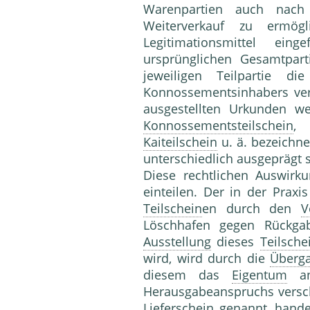
Warenpartien auch nac
Weiterverkauf zu ermög
Legitimationsmittel ein
ursprünglichen Gesamtpa
jeweiligen Teilpartie die
Konnossementsinhabers ver
ausgestellten Urkunden we
Konnossementsteilschein
Kaiteilschein
u. ä. bezeichne
unterschiedlich ausgeprägt 
Diese rechtlichen Auswirku
einteilen. Der in der Praxis
Teilschein
en durch den
V
Löschhafen gegen Rückg
Ausstellung
dieses
Teilsche
wird, wird durch die
Überg
diesem das
Eigentum
an
Herausgabeanspruchs verscha
Lieferschein
genannt, handel