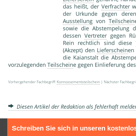
das heißt, der
Verfrachter
wi
der Urkunde gegen deren 
Ausstellung
von
Teilschein
sowie die Abstempelung 
dessen
Vertreter
gegen Rü
Rein rechtlich sind diese
(Akzept) den
Lieferschein
en
die Kaianstalt die Abstem
vorzulegenden
Teilschein
e gegen Einlieferung de
Vorhergehender Fachbegriff:
Konnossementsteilschein
| Nächster Fachbegri
Diesen Artikel der Redaktion als fehlerhaft meld
Schreiben Sie sich in unseren kostenlo