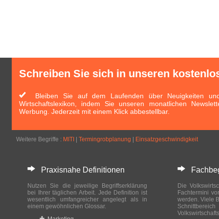
Schreiben Sie sich in unseren kostenlo
Bleiben Sie auf dem Laufenden über Neuigkeiten und 
Wirtschaftslexikon, indem Sie unseren monatlichen Newslett
Werbung. Jederzeit mit einem Klick abbestellbar.
Weitere Begriffe :
MITI
|
Termingrobplanung
|
Einsatzgeschwindigkeit
Praxisnahe Definitionen
Fachbegri
Nutzen Sie die jeweilige Begriffserklärung
Die Volkswirtsc
bei Ihrer täglichen Arbeit. Jede Definition ist
Fachtermini vo
wesentlich umfangreicher angelegt als in
werden. Viele B
einem gewöhnlichen Glossar.
Schnittberei
Volkswirtschaft