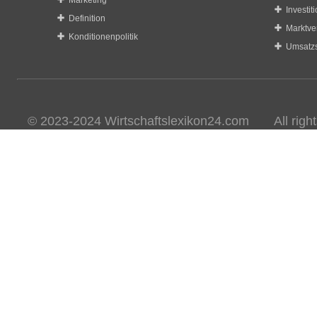
Marketing
Investit
Definition
Marktve
Konditionenpolitik
Umsatzs
© 2023-2024 Wirtschaftslexikon24.com All rights