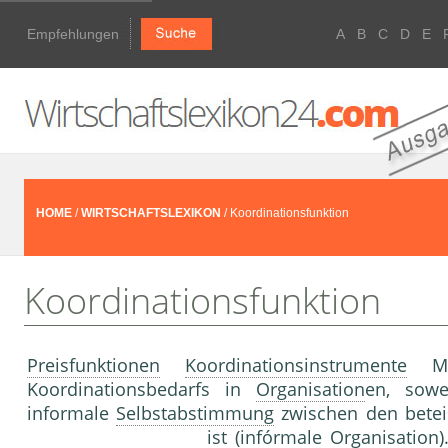
Empfehlungen
A
B
C
D
E
HOME
/
WIRTSCHAFTSLEXIKON
/ Koordinationsfunktion
Koordinationsfunktion
Preisfunktionen
Koordinationsinstrumente
Mög
Koordinationsbedarfs in
Organisation
en, sowe
informale
Selbstabstimmung
zwischen den beteil
ist (infórmale
Organisation