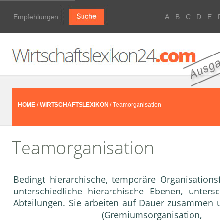
Empfehlungen
A
B
C
D
E
HOME
/
WIRTSCHAFTSLEXIKON
/ Teamorganisation
Teamorganisation
Bedingt hierarchische, temporäre Organisations
unterschiedliche hierarchische Ebenen, unters
Abteilung
en. Sie arbeiten auf Dauer zusammen u
(Gremiumsorg