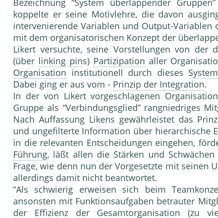
Bezeichnung “System überlappender Gruppen” 
koppelte er seine Motivlehre, die davon ausgin
inter­venierende Variablen und Output-Variablen
mit dem organisatorischen Konzept der überlap
Likert versuchte, seine Vorstellungen von der d
(über
linking pin
s)
Partizipation
aller Organisati
Organisation
institutionell durch dieses
System
Dabei ging er aus vom -
Prinzip der Integration
.
In der von Likert vorgeschlagenen Organisation
Gruppe als “Verbindungsglied” rangniedriges Mit
Nach Auffassung Likens gewährleistet das Prin
und ungefilterte Informa­tion über hierarchische Eb
in die relevanten Entscheidun­gen eingehen, för
Führung
, läßt allen die Stärken und Schwäche
Frage, wie denn nun der Vorgesetzte mit sei­nen 
allerdings damit nicht beantwortet.
“Als schwierig erweisen sich beim Teamkonz
ansonsten mit Funktionsaufgaben betrauter Mitgl
der
Effizienz
der Gesamtorganisation (zu vi