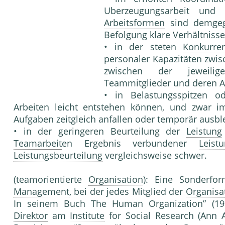
Uberzeugungsarbeit und ge
Arbeitsformen
sind demgege
Befolgung klare Verhältnisse
• in der steten
Konkurre
personaler
Kapazität
en zwis
zwischen der jeweilig
Teammitglieder und deren A
• in Belastungsspitzen 
Arbeiten leicht entstehen können, und zwar 
Aufgaben zeitgleich anfallen oder temporär ausbl
• in der geringeren Beurteilung der
Leistung
Teamarbeit
en Ergebnis verbundener
Leist
Leistungsbeurteilung
vergleichsweise schwer.
(teamorientierte
Organisation
): Eine Sonderfo
Management
, bei der jedes Mitglied der
Organisa
In seinem Buch The Human Organization” (1963
Direktor
am
Institute
for Social Re­search (Ann A