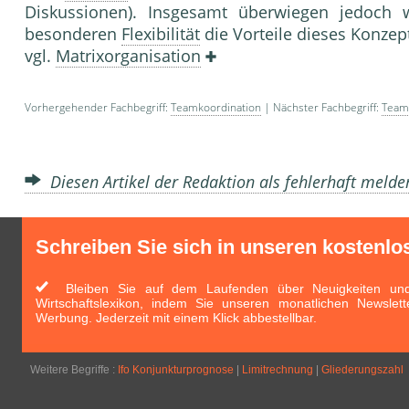
Diskussionen). Insgesamt überwiegen jedoch w
besonderen
Flexibilität
die Vorteile dieses Konzept
vgl.
Matrixorganisation
Vorhergehender Fachbegriff:
Teamkoordination
| Nächster Fachbegriff:
Teams
Diesen Artikel der Redaktion als fehlerhaft meld
Schreiben Sie sich in unseren kostenlo
Bleiben Sie auf dem Laufenden über Neuigkeiten und 
Wirtschaftslexikon, indem Sie unseren monatlichen Newslett
Werbung. Jederzeit mit einem Klick abbestellbar.
Weitere Begriffe :
Ifo Konjunkturprognose
|
Limitrechnung
|
Gliederungszahl