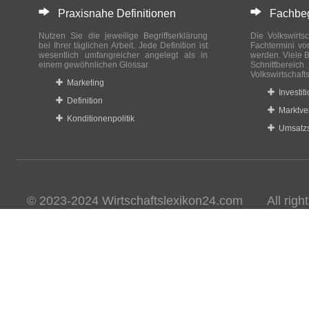
Praxisnahe Definitionen
Fachbegri
Nutzen Sie die jeweilige Begriffserklärung
Die Volkswirtsc
bei Ihrer täglichen Arbeit. Jede Definition ist
Fachtermini vo
wesentlich umfangreicher angelegt als in
werden. Viele B
einem gewöhnlichen Glossar.
Schnittberei
Volkswirtschaft
Marketing
Investit
Definition
Marktve
Konditionenpolitik
Umsatzs
© 2023-2024 Wirtschaftslexikon24.com All rights