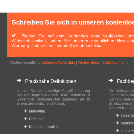
Schreiben Sie sich in unseren kostenlo
Bleiben Sie auf dem Laufenden über Neuigkeiten und 
Wirtschaftslexikon, indem Sie unseren monatlichen Newslett
Werbung. Jederzeit mit einem Klick abbestellbar.
Weitere Begriffe :
endogenes Wachstum
|
Kirchensteuer
|
Fiktivkaufmann
Praxisnahe Definitionen
Fachbegri
Nutzen Sie die jeweilige Begriffserklärung
Die Volkswirtsc
bei Ihrer täglichen Arbeit. Jede Definition ist
Fachtermini vo
wesentlich umfangreicher angelegt als in
werden. Viele B
einem gewöhnlichen Glossar.
Schnittberei
Volkswirtschaft
Marketing
Investit
Definition
Marktve
Konditionenpolitik
Umsatzs