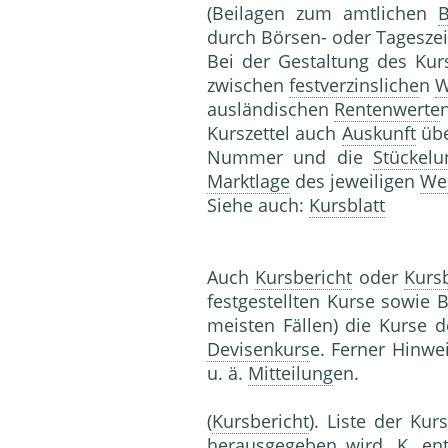
(Beilagen zum amtlichen
B
durch Börsen- oder Tagesze
Bei der Gestaltung des Kurs
zwischen
festverzinsliche
n
W
ausländischen
Rentenwerte
Kurszettel auch
Auskunft
übe
Nummer und die
Stückelu
Marktlage
des jeweiligen
We
Siehe auch:
Kursblatt
Auch
Kursbericht
oder
Kursb
festgestellten Kurse sowie
meisten Fällen) die Kurse 
Devisenkurs
e. Ferner Hinw
u. ä.
Mitteilung
en.
(
Kursbericht
). Liste der Ku
herausgegeben wird. K. en