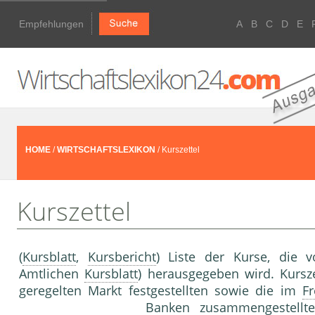
Empfehlungen
A
B
C
D
E
HOME
/
WIRTSCHAFTSLEXIKON
/ Kurszettel
Kurszettel
(
Kursblatt
,
Kursbericht
) Liste der Kurse, die 
Amtlichen
Kursblatt
) herausgegeben wird. Kursz
geregelten Markt festgestellten sowie die im
Fr
Banken zusammengestellte