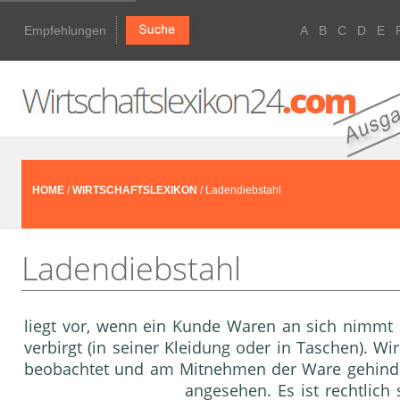
Empfehlungen
A
B
C
D
E
HOME
/
WIRTSCHAFTSLEXIKON
/ Ladendiebstahl
Ladendiebstahl
liegt vor, wenn ein Kunde Waren an sich nimmt u
verbirgt (in seiner Kleidung oder in Taschen). 
beobachtet und am Mitnehmen der Ware gehindert
angesehen. Es ist rechtlich