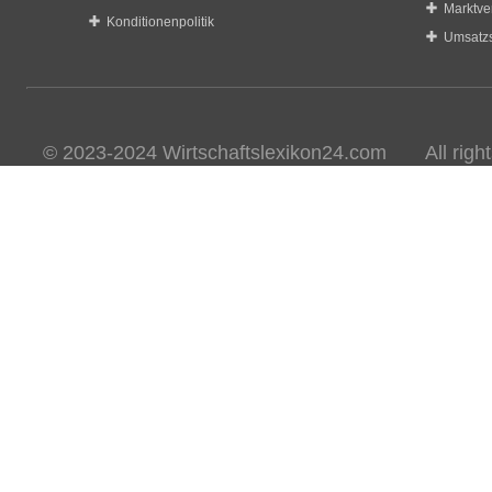
Marktve
Konditionenpolitik
Umsatzs
© 2023-2024 Wirtschaftslexikon24.com All rights