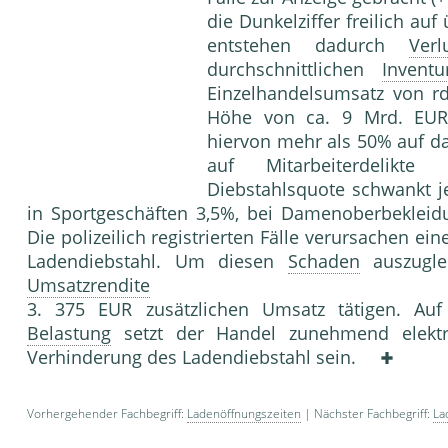
die Dunkelziffer freilich a
entstehen dadurch
Verl
durchschnittlichen
Inventu
Einzelhandelsumsatz von r
Höhe von ca. 9 Mrd. EUR
hiervon mehr als 50% auf da
auf Mitarbeiterdelikte
Diebstahlsquote schwankt je
in Sportge­schäften 3,5%, bei Damenoberbekleid
Die polizeilich registrierten Fälle verursa­chen 
Ladendiebstahl. Um diesen
Schaden
auszugle
Umsatzrendite
3. 375 EUR zusätzlichen Umsatz tätigen. A
Belastung
setzt der Handel zunehmend elektr
Verhinderung des Ladendiebstahl sein.
Vorhergehender Fachbegriff:
Ladenöffnungszeiten
| Nächster Fachbegriff:
La