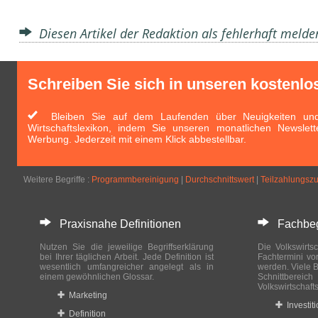
Diesen Artikel der Redaktion als fehlerhaft meld
Schreiben Sie sich in unseren kostenlo
Bleiben Sie auf dem Laufenden über Neuigkeiten und 
Wirtschaftslexikon, indem Sie unseren monatlichen Newslett
Werbung. Jederzeit mit einem Klick abbestellbar.
Weitere Begriffe :
Programmbereinigung
|
Durchschnittswert
|
Teilzahlungsz
Praxisnahe Definitionen
Fachbegri
Nutzen Sie die jeweilige Begriffserklärung
Die Volkswirtsc
bei Ihrer täglichen Arbeit. Jede Definition ist
Fachtermini vo
wesentlich umfangreicher angelegt als in
werden. Viele B
einem gewöhnlichen Glossar.
Schnittberei
Volkswirtschaft
Marketing
Investit
Definition