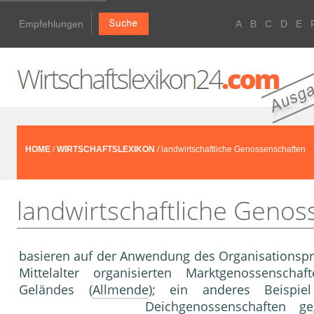
Empfehlungen
A
B
C
D
E
HOME
/
WIRTSCHAFTSLEXIKON
/ landwirtschaftliche Genossenschaften
landwirtschaftliche Genos
basieren auf der Anwendung des Organisationsprin
Mittelalter organisierten Marktgenossenscha
Geländes (
Allmende
); ein anderes Beispi
Deichgenossenschaften 