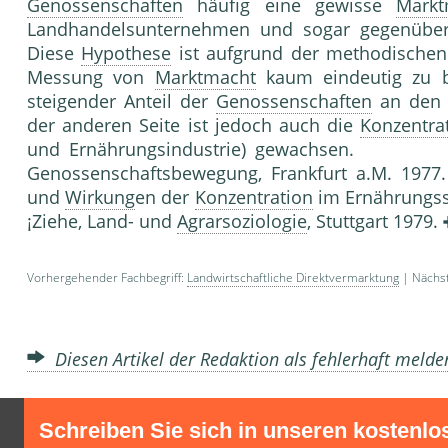
Genossenschaften
häufig eine gewisse
Markt
Landhandelsunternehmen und sogar gegenüber d
Diese
Hypothese
ist aufgrund der methodischen
Messung von
Marktmacht
kaum eindeutig zu bes
steigender Anteil der
Genossenschaften
an den L
der anderen Seite ist jedoch auch die
Konzentra
und Ernährungsindustrie) gewachsen. Lite
Genossenschaftsbewegung, Frankfurt a.M. 1977.
und
Wirkung
en der
Konzentration
im Ernährungsse
¡Ziehe, Land- und
Agrarsoziologie
, Stuttgart 1979.
Vorhergehender Fachbegriff:
Landwirtschaftliche Direktvermarktung
| Nächst
Diesen Artikel der Redaktion als fehlerhaft meld
Schreiben Sie sich in unseren kostenlo