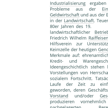
Industrialisierung
ergaben 
Probleme aus der
Ei
Geldwirtschaft
und aus der E
in der
Landwirtschaft
. Teue
80er Jahren des 19. J
landwirtschaftlicher
Betrie
Friedrich Wilhelm
Raiffeise
Hilfsverein zur Unterstüt
Keimzelle der heutigen
Geno
Merkmale auf: ehrenamtli
Kredit- und Warengesch
Ideengeschichtlich stehen 
Vorstellungen von Herrschaf
sozialem Fortschritt. Tats
Laufe der Zeit zu einfl
geworden, deren Geschäfts
Vorstand
und/oder
Ges
produzieren vornehmli
nachgelagerten