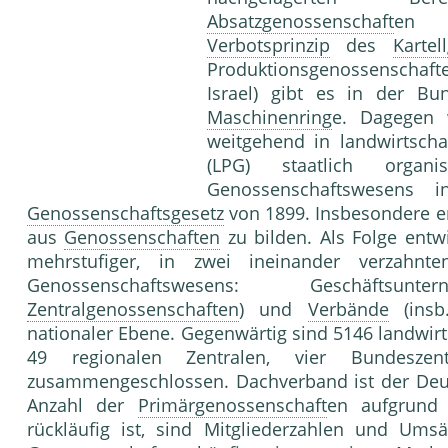
Absatzgenossenschaft
en s
Verbotsprinzip
des
Kartel
Produktionsgenossenschaften 
Israel) gibt es in der Bu
Maschinenring
e. Dagegen
weitgehend in landwirtscha
(LPG) staatlich organi
Genossenschaftswesens 
Genossenschaftsgesetz
von 1899. Insbesondere e
aus
Genossenschaften
zu bilden. Als Folge entw
mehrstufiger, in zwei ineinander verzahnt
Genossenschaftswesens: Geschäftsu
Zentralgenossenschaften
) und
Verbände
(insb
nationaler Ebene. Gegenwärtig sind 5146 landwirt
49 regionalen Zentralen, vier Bundesze
zusammengeschlossen. Dachverband ist der Deut
Anzahl der
Primärgenossenschaft
en aufgrund
rückläufig ist, sind Mitgliederzahlen und Ums