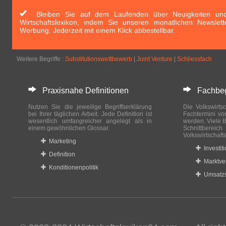
Bleiben Sie auf dem Laufenden über Neuigkeiten und 
Wirtschaftslexikon, indem Sie unseren monatlichen Newslett
Werbung. Jederzeit mit einem Klick abbestellbar.
Weitere Begriffe :
Substitutionswettbewerb
|
Joint Venture
|
Schliessfach
Praxisnahe Definitionen
Fachbegri
Nutzen Sie die jeweilige Begriffserklärung
Die Volkswirtsc
bei Ihrer täglichen Arbeit. Jede Definition ist
Fachtermini vo
wesentlich umfangreicher angelegt als in
werden. Viele B
einem gewöhnlichen Glossar.
Schnittberei
Volkswirtschaft
Marketing
Investit
Definition
Marktve
Konditionenpolitik
Umsatzs