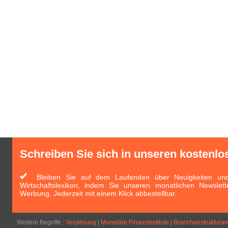
Schreiben Sie sich in unseren kostenlo
Bleiben Sie auf dem Laufenden über Neuigkeiten und 
Wirtschaftslexikon, indem Sie unseren monatlichen Newslett
Werbung. Jederzeit mit einem Klick abbestellbar.
Weitere Begriffe :
Verjährung
|
Monetäre Finanzinstitute
|
Branchenstrukturan