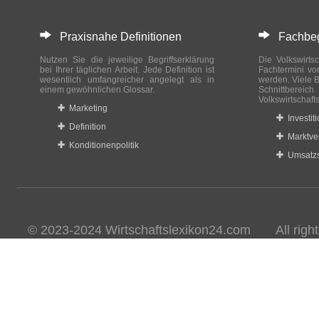
Praxisnahe Definitionen
Fachbegri
Nutzen Sie die jeweilige Begriffserklärung
Die Volkswirtsc
bei Ihrer täglichen Arbeit. Jede Definition ist
Fachtermini vo
wesentlich umfangreicher angelegt als in
werden. Viele B
einem gewöhnlichen Glossar.
Schnittberei
Volkswirtschaft
Marketing
Investit
Definition
Marktve
Konditionenpolitik
Umsatzs
© 2023-2024 Wirtschaftslexikon24.com All rights