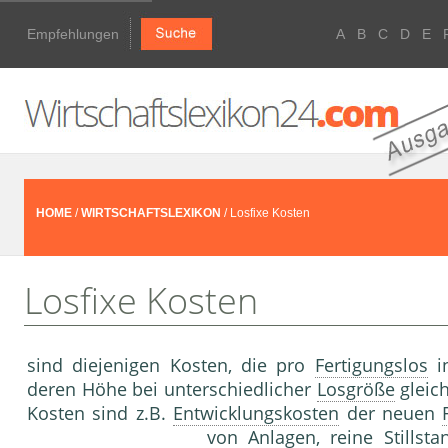
Empfehlungen
A
B
C
D
E
HOME
/
WIRTSCHAFTSLEXIKON
/ Losfixe Kosten
Losfixe Kosten
sind diejenigen Kosten, die pro
Fertigungslos
in
deren Höhe bei unterschiedlicher
Losgröße
gleich
Kosten sind z.B.
Entwicklungskosten
der neuen
von
Anlagen
, reine
Stillst