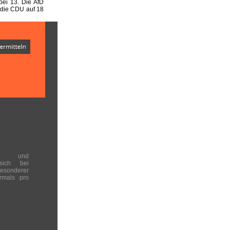
ei 13. Die AfD
 die CDU auf 18
en und
 sich bei
onderer
rmals pro