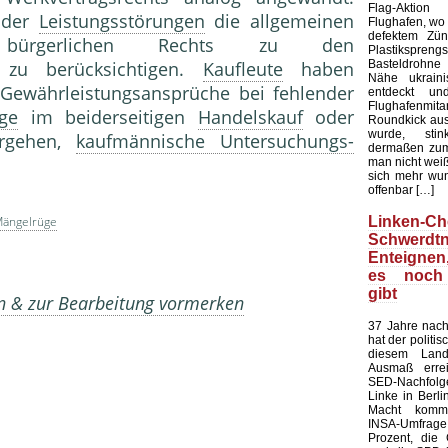
Flag-Aktion
 der
Leistungsstörungen
die allgemeinen
Flughafen, wo e
defektem Zün
bürgerlichen Rechts zu den
Plastiksprengst
Basteldrohne 
 zu berücksichtigen.
Kaufleute
haben
Nähe ukraini
 Gewährleistungsansprüche bei fehlender
entdeckt u
Flughafenmi
ge
im beiderseitigen
Handelskauf
oder
Roundkick aus 
wurde, sti
rgehen,
kaufmännische Untersuchungs-
dermaßen zum
man nicht wei
sich mehr wun
offenbar […]
Linken-Ch
ängelrüge
Schwerdtn
Enteigne
es noch
gibt
en & zur Bearbeitung vormerken
37 Jahre nach
hat der politi
diesem Land
Ausmaß errei
SED-Nachfol
Linke in Berli
Macht kommt
INSA-Umfrage l
Prozent, die