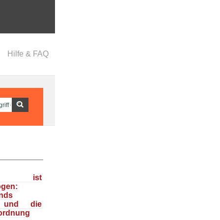
Hilfe & FAQ
ka ist
ogen:
nds
n und die
ordnung