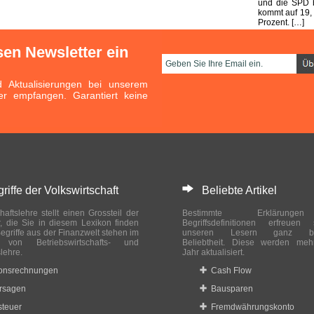
und die SPD b
kommt auf 19,
Prozent. […]
sen Newsletter ein
Aktualisierungen bei unserem
er empfangen. Garantiert keine
ffe der Volkswirtschaft
Beliebte Artikel
haftslehre stellt einen Grossteil der
Bestimmte Erklärung
r, die Sie in diesem Lexikon finden
Begriffsdefinitionen erfreuen
egriffe aus der Finanzwelt stehen im
unseren Lesern ganz bes
ch von Betriebswirtschafts- und
Beliebtheit. Diese werden meh
slehre.
Jahr aktualisiert.
ionsrechnungen
Cash Flow
rsagen
Bausparen
teuer
Fremdwährungskonto