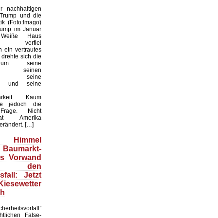
 nachhaltigen
 Trump und die
ik (Foto:Imago)
rump im Januar
Weiße Haus
te, verfiel
 ein vertrautes
 drehte sich die
 um seine
keit, seinen
til, seine
en und seine
arkeit. Kaum
te jedoch die
 Frage. Nicht
t Amerika
erändert. […]
Himmel
 Baumarkt-
ls Vorwand
 den
fall: Jetzt
esewetter
ch
herheitsvorfall”
htlichen False-