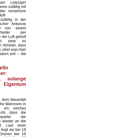
 am Leipziger
ine zufällig mit
der versehene
off-
zufällig in der
scher Antonow
nd von einem
tarbeiter per
der Luft geholt
nkt zwar so
 Himmel, dass
ß, über was man
dern soll – die
efin
er:
n, solange
 Eigentum
 dem Mauerfall
sche Wahnsinn in
 ein solches
cht, dass die
gepartei die
n wieder an die
. Laut einer
iegt sie bei 18
 Grünen bei 16