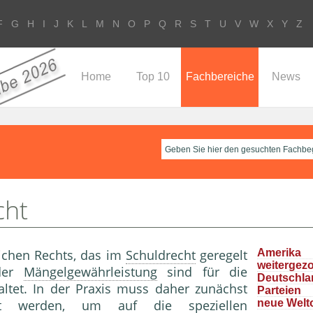
F
G
H
I
J
K
L
M
N
O
P
Q
R
S
T
U
V
W
X
Y
Z
Home
Top 10
Fachbereiche
News
cht
lichen Rechts, das im
Schuldrecht
geregelt
Ameri
weitergez
 der
Mängelgewährleistung
sind für die
Deutschla
altet. In der Praxis muss daher zunächst
Parteie
ert werden, um auf die speziellen
neue Welt