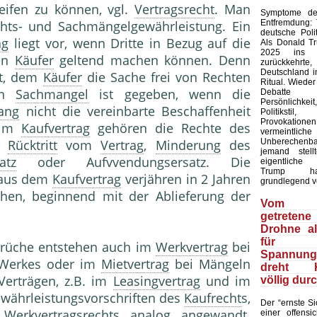
eifen zu können, vgl.
Vertragsrecht
. Man
Symptome der
Entfremdung:
chts- und Sachmängelgewährleistung. Ein
deutsche Polit
ag
liegt vor, wenn Dritte in Bezug auf die
Als Donald T
2025 ins 
den
Käufer
geltend machen können. Denn
zurückkehr
Deutschland in
tet, dem
Käufer
die Sache frei von Rechten
Ritual. Wieder
Ein
Sachmangel
ist gegeben, wenn die
Debatte
Persönlich
ang
nicht die vereinbarte Beschaffenheit
Politiks
Provokation
 im
Kaufvertrag
gehören die Rechte des
vermeintliche
Unberechenb
g,
Rücktritt
vom
Vertrag
,
Minderung
des
jemand stell
atz
oder Aufvvendungsersatz. Die
eigentliche
Trump ha
 aus dem
Kaufvertrag
verjähren in 2 Jahren
grundlegend v
hen, beginnend mit der Ablieferung der
Vom 
getretene
Drohne a
für
rüche entstehen auch im
Werkvertrag
bei
Spannungs
s Werkes oder im
Mietvertrag
bei Mängeln
dreht Ki
Verträgen, z.B. im
Leasingvertrag
und im
völlig dur
ewährleistungsvorschriften des
Kaufrecht
s,
Der “ernste Sic
Werkvertragsrechts analog angewandt.
einer offensic