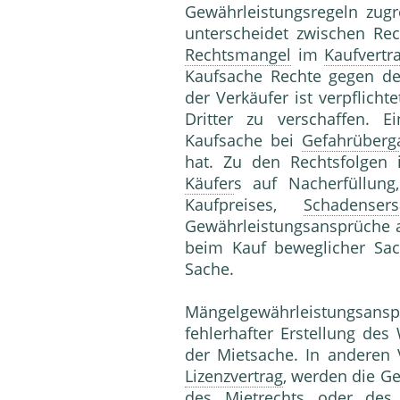
Gewährleistungsregeln zugr
unterscheidet zwischen Re
Rechtsmangel
im
Kaufvertr
Kaufsache Rechte gegen 
der Verkäufer ist verpflich
Dritter zu verschaffen. 
Kaufsache bei
Gefahrüberg
hat. Zu den Rechtsfolgen
Käufer
s auf Nacherfüllun
Kaufpreises,
Schadensers
Gewährleistungsansprüche
beim Kauf beweglicher Sac
Sache.
Mängelgewährleistungsansp
fehlerhafter Erstellung de
der Mietsache. In anderen 
Lizenzvertrag
, werden die G
des Mietrechts oder des 