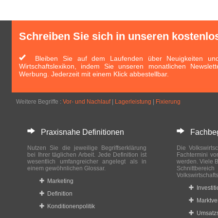
Schreiben Sie sich in unseren kostenlo
Bleiben Sie auf dem Laufenden über Neuigkeiten und 
Wirtschaftslexikon, indem Sie unseren monatlichen Newslett
Werbung. Jederzeit mit einem Klick abbestellbar.
Weitere Begriffe :
Vor- und Nachlauf
|
Lagerleistung
|
Fixierung
Praxisnahe Definitionen
Fachbegri
Nutzen Sie die jeweilige Begriffserklärung
Die Volkswirtsc
bei Ihrer täglichen Arbeit. Jede Definition ist
Fachtermini vo
wesentlich umfangreicher angelegt als in
werden. Viele B
einem gewöhnlichen Glossar.
Schnittberei
Volkswirtschaft
Marketing
Investit
Definition
Marktve
Konditionenpolitik
Umsatzs