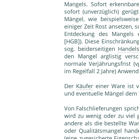
Mangels. Sofort erkennbar
sofort (unverzüglich) gerü
Mängel, wie beispielsweise
einiger Zeit Rost ansetzen,
Entdeckung des Mangels e
[HGB]). Diese Einschränku
sog. beiderseitigen
Handels
den Mangel arglistig vers
normale Verjährungsfrist (v
im Regelfall 2 Jahre) Anwen
Der
Käufer
einer Ware ist ve
und eventuelle Mängel dem V
Von Falschlieferungen spric
wird zu wenig oder zu viel g
andere als die bestellte War
oder Qualitätsmangel hande
(eine zugesicherte Eigensch