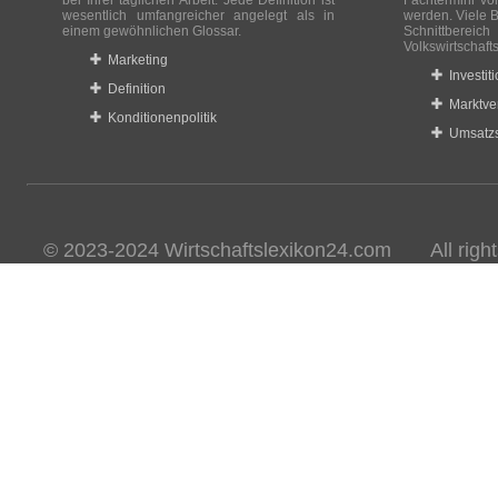
bei Ihrer täglichen Arbeit. Jede Definition ist
Fachtermini vo
wesentlich umfangreicher angelegt als in
werden. Viele B
einem gewöhnlichen Glossar.
Schnittberei
Volkswirtschaft
Marketing
Investit
Definition
Marktve
Konditionenpolitik
Umsatzs
© 2023-2024 Wirtschaftslexikon24.com All rights