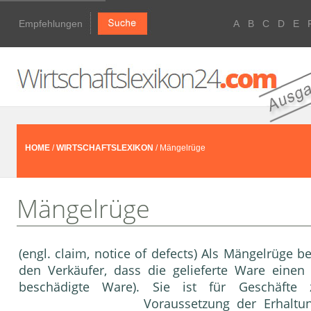
Empfehlungen
A
B
C
D
E
HOME
/
WIRTSCHAFTSLEXIKON
/ Mängelrüge
Mängelrüge
(engl. claim, notice of defects) Als Mängelrüge 
den Verkäufer, dass die gelieferte Ware einen 
beschädigte Ware). Sie ist für Geschäfte
Voraussetzung der Erhalt