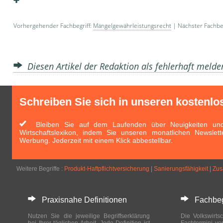
Vorhergehender Fachbegriff:
Mängelgewährleistungsrecht
| Nächster Fachbeg
Diesen Artikel der Redaktion als fehlerhaft meld
Schreiben Sie sich in unseren kostenlo
Bleiben Sie auf dem Laufenden über Neuigkeiten und 
Wirtschaftslexikon, indem Sie unseren monatlichen Newslett
Werbung. Jederzeit mit einem Klick abbestellbar.
Weitere Begriffe :
Produkt-Haftpflichtversicherung
|
Sanierungsfähigkeit
|
Zus
Praxisnahe Definitionen
Fachbegri
Nutzen Sie die jeweilige Begriffserklärung
Die Volkswirtsc