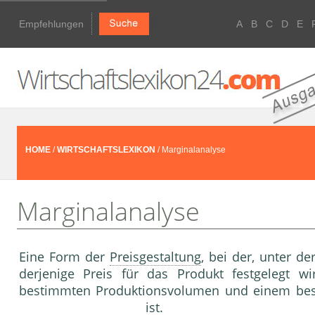
Empfehlungen
A
B
C
D
E
HOME
/
WIRTSCHAFTSLEXIKON
/ Marginalanalyse
Marginalanalyse
Eine Form der
Preisgestaltung
, bei der, unter d
derjenige Preis für das Produkt festgelegt 
bestimmten Produktionsvolumen und einem be
ist.