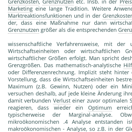
Grenzkosten
,
Grenznutzen
etc. Insb. in der
Prei
Marketing
eine lange Tradition. Weitere Anwen
Marktreaktionsfunktionen
und in der
Grenzkoste
der, dass eine Maßnahme nur dann wirtschaft
Grenznutzen
größer als die ent­sprechenden
Gren
wissenschaftliche Verfahrensweise, mit der
Wirtschaftseinheiten oder wirtschaftlichen
wirtschaftlicher Größen erfolgt. Man spricht 
Grenzgrößen. Das mathematisch-analytische
Hil
oder Differenzenrechnung. Implizit steht hinte
Vorstellung, dass die Wirtschaftseinheiten best
Maximum (z.B. Gewinn, Nutzen) oder ein Minim
versuchen deshalb, auf jede kleine Änderung i
damit verbunden
Verlust
einer zuvor optimalen 
reagieren, dass wieder ein
Optimum
erreic
typischerweise der Marginal-analyse. O
mikroökonomischen .4 Analyse entstanden is
makroökonomischen - Analyse, so z.B. in der
Gl