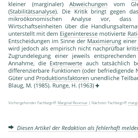
kleiner (marginaler)
Abweichungen
vom Gleic
(
Stabilitätsanalyse
). Die Kritik bringt gegen d
mikroökonomischen Analyse vor, dass 
Wirtschaftseinheiten über die Handlungsaltern
unterstellt mit dem
Eigeninteresse
motivierte
Rati
Entscheidungen im Sinne der
Maximierung
eine
wird jedoch als empirisch nicht nachprüfbar kriti
Zugrundelegung einer jeweils entsprechende
Annahme, die
Extremwerte
auch tatsächlich b
differenzierbare Funktionen (oder befriedigende
Güter und
Produktionsfaktoren
unendliche Teilbark
Blaug, M. (1985). Runge, H. (1963)
Vorhergehender Fachbegriff:
Marginal Revenue
| Nächster Fachbegriff:
margi
Diesen Artikel der Redaktion als fehlerhaft meld