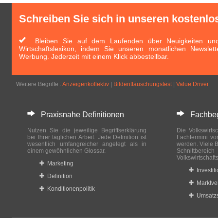
Schreiben Sie sich in unseren kostenlo
Bleiben Sie auf dem Laufenden über Neuigkeiten und 
Wirtschaftslexikon, indem Sie unseren monatlichen Newslett
Werbung. Jederzeit mit einem Klick abbestellbar.
Weitere Begriffe :
Anzeigenkollektiv
|
Bildenttäuschungstest
|
Value Driver
Praxisnahe Definitionen
Fachbegri
Nutzen Sie die jeweilige Begriffserklärung
Die Volkswirtsc
bei Ihrer täglichen Arbeit. Jede Definition ist
Fachtermini vo
wesentlich umfangreicher angelegt als in
werden. Viele B
einem gewöhnlichen Glossar.
Schnittberei
Volkswirtschaft
Marketing
Investit
Definition
Marktve
Konditionenpolitik
Umsatzs