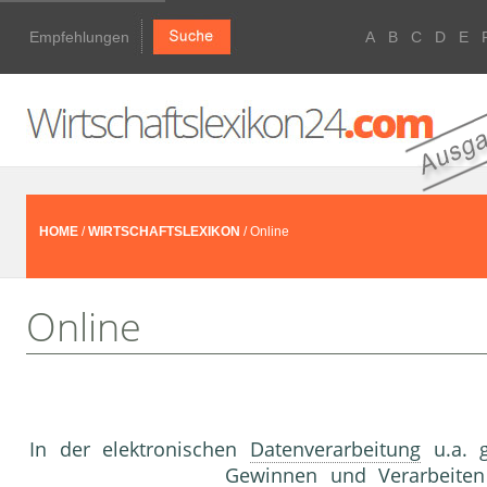
Empfehlungen
A
B
C
D
E
HOME
/
WIRTSCHAFTSLEXIKON
/ Online
Online
In der elektronischen
Datenverarbeitung
u.a. g
Gewinnen und Verarbeiten 