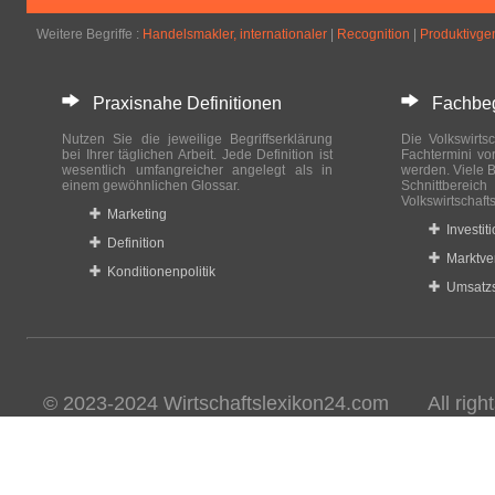
Weitere Begriffe :
Handelsmakler, internationaler
|
Recognition
|
Produktivgen
Praxisnahe Definitionen
Fachbegri
Nutzen Sie die jeweilige Begriffserklärung
Die Volkswirtsc
bei Ihrer täglichen Arbeit. Jede Definition ist
Fachtermini vo
wesentlich umfangreicher angelegt als in
werden. Viele B
einem gewöhnlichen Glossar.
Schnittberei
Volkswirtschaft
Marketing
Investit
Definition
Marktve
Konditionenpolitik
Umsatzs
© 2023-2024 Wirtschaftslexikon24.com All rights