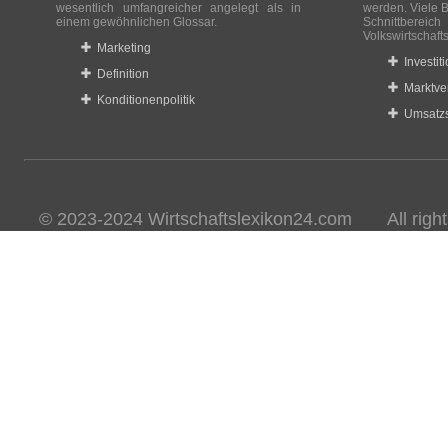
wesentlich umfangreicher angelegt als in
werden. Viele B
einem gewöhnlichen Glossar.
Schnittberei
Volkswirtschaft
Marketing
Investit
Definition
Marktve
Konditionenpolitik
Umsatzs
© 2023-2024 Wirtschaftslexikon24.com All rights