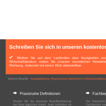
Schreiben Sie sich in unseren kostenlo
Bleiben Sie auf dem Laufenden über Neuigkeiten und 
Wirtschaftslexikon, indem Sie unseren monatlichen Newslett
Werbung. Jederzeit mit einem Klick abbestellbar.
Weitere Begriffe :
Kapitalbildung
|
Repurchase Agreement
|
Körperschaftsteu
Praxisnahe Definitionen
Fachbegri
Nutzen Sie die jeweilige Begriffserklärung
Die Volkswirtsc
bei Ihrer täglichen Arbeit. Jede Definition ist
Fachtermini vo