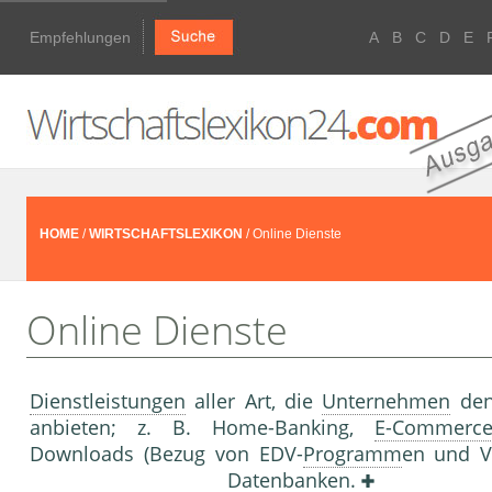
Empfehlungen
A
B
C
D
E
HOME
/
WIRTSCHAFTSLEXIKON
/ Online Dienste
Online Dienste
Dienstleistungen
aller Art, die
Unternehmen
den
anbieten; z. B. Home-Banking,
E-Commerc
Downloads (Bezug von EDV-
Programm
en und Ve
Datenbanken
.