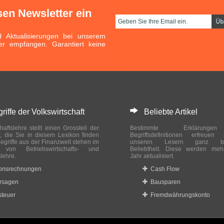
sen Newsletter ein
Aktualisierungen bei unserem
er empfangen. Garantiert keine
ffe der Volkswirtschaft
Beliebte Artikel
haftslehre stellt einen Grossteil der
Bestimmte Erklärung
r, die Sie in diesem Lexikon finden
Begriffsdefinitionen erfreuen
egriffe aus der Finanzwelt stehen im
unseren Lesern ganz bes
ch von Betriebswirtschafts- und
Beliebtheit. Diese werden meh
slehre.
Jahr aktualisiert.
ionsrechnungen
Cash Flow
rsagen
Bausparen
teuer
Fremdwährungskonto