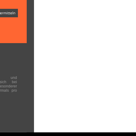
en und
 sich bei
onderer
rmals pro