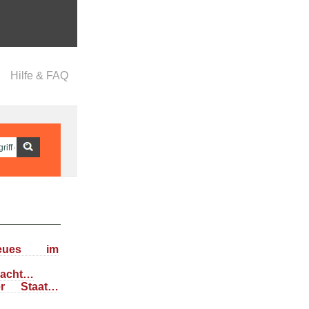
Hilfe & FAQ
eues im
dacht…
her Staat…