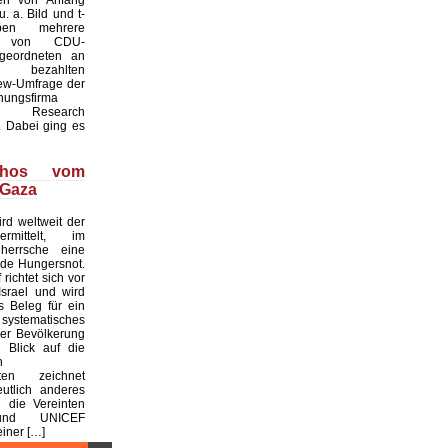
. a. Bild und t-
ben mehrere
te von CDU-
geordneten an
ezahlten
iew-Umfrage der
hungsfirma
Research
 Dabei ging es
thos vom
 Gaza
rd weltweit der
rmittelt, im
 herrsche eine
de Hungersnot.
richtet sich vor
srael und wird
s Beleg für ein
ystematisches
er Bevölkerung
n Blick auf die
n
aten zeichnet
utlich anderes
 die Vereinten
und UNICEF
einer […]