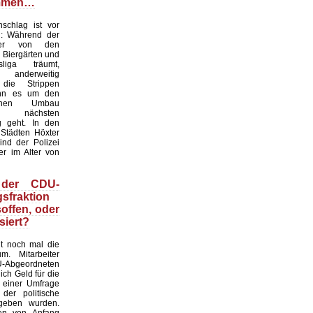
mmen…
chlag ist vor
: Während der
ter von den
 Biergärten und
liga träumt,
nderweitig
 die Strippen
nn es um den
tlichen Umbau
 nächsten
g geht. In den
 Städten Höxter
ind der Polizei
er im Alter von
 der CDU-
sfraktion
soffen, oder
siert?
gt noch mal die
m. Mitarbeiter
bgeordneten
ich Geld für die
 einer Umfrage
 der politische
geben wurden.
en von Anfang