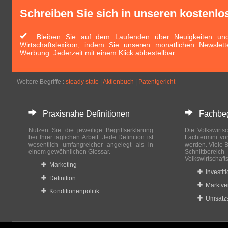
Schreiben Sie sich in unseren kostenlo
Bleiben Sie auf dem Laufenden über Neuigkeiten und 
Wirtschaftslexikon, indem Sie unseren monatlichen Newslett
Werbung. Jederzeit mit einem Klick abbestellbar.
Weitere Begriffe :
steady state
|
Aktienbuch
|
Patentgericht
Praxisnahe Definitionen
Fachbegri
Nutzen Sie die jeweilige Begriffserklärung
Die Volkswirtsc
bei Ihrer täglichen Arbeit. Jede Definition ist
Fachtermini vo
wesentlich umfangreicher angelegt als in
werden. Viele B
einem gewöhnlichen Glossar.
Schnittberei
Volkswirtschaft
Marketing
Investit
Definition
Marktve
Konditionenpolitik
Umsatzs