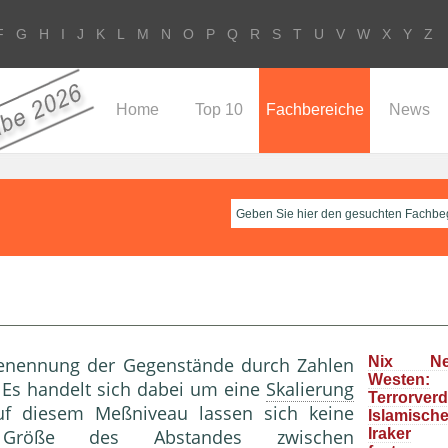
F
G
H
I
J
K
L
M
N
O
P
Q
R
S
T
U
V
W
X
Y
Z
Home
Top 10
Fachbereiche
News
r Benennung der Gegenstände durch Zahlen
Nix N
Westen:
 Es handelt sich dabei um eine
Skalierung
Terrorver
f diesem Meßniveau lassen sich keine
Islamisc
Größe des Abstandes zwischen
Iraker