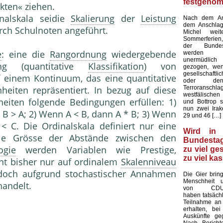
festgeno
kten« ziehen.
inalskala seidie
Skalierung
der
Leistung
Nach dem Ans
dem Anschlag
rch Schulnoten angeführt.
Michel wei
Sommerferien,
der Bundes
e
: eine die
Rangordnung
wiedergebende
werden a
unermüdlich
ung (quantitative
Klassifikation
) von
gezogen, we
gesellschaf
 einem Kontinuum, das eine quantitative
oder den
Terroranschla
eiten repräsentiert. In bezug auf diese
westfälischen
eiten folgende Bedingungen erfüllen: 1)
und Bottrop s
nun zwei Irak
 B > A; 2) Wenn A < B, dann A * B; 3) Wenn
29 und 46 […]
 C. Die Ordinalskala definiert nur eine
Wird in
die Grösse der Abstände zwischen den
Bundestag
ogie
werden Variablen wie Prestige,
zu viel ge
zu viel kas
t bisher nur auf ordinalem
Skalenniveau
edoch aufgrund stochastischer Annahmen
Die Gier brin
Menschheit u
handelt.
von CDU-A
haben tatsächl
Teilnahme an
erhalten, bei
Auskünfte ge
Nach Bericht