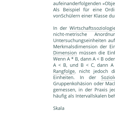
aufeinanderfolgenden »Obje
Als Beispiel für eine Ord
vonSchülern einer Klasse du
In der
Wirtschaftssoziologi
nicht-metrische Anordn
Untersuchungseinheiten auf
Merkmalsdimension der Einh
Dimension
müssen die Einh
Wenn A * B, dann A < B oder
A < B, und B < C, dann A <
Rangfolge
, nicht jedoch 
Einheiten. In der
Soziol
Gruppenkohäsion oder Mach
gemessen, in der Praxis j
häufig als Intervallskalen be
Skala