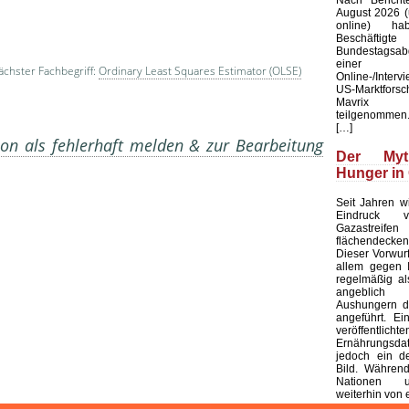
August 2026 (u
online) ha
Beschäftig
Bundestagsab
einer b
chster Fachbegriff:
Ordinary Least Squares Estimator (OLSE)
Online-/Interv
US-Marktforsc
Mavrix 
teilgenommen.
[…]
on als fehlerhaft melden & zur Bearbeitung
Der My
Hunger in
Seit Jahren wi
Eindruck ve
Gazastreifen
flächendecken
Dieser Vorwurf 
allem gegen I
regelmäßig al
angeblich s
Aushungern d
angeführt. Ei
veröffentlichte
Ernährungsd
jedoch ein de
Bild. Während
Nationen 
weiterhin von 