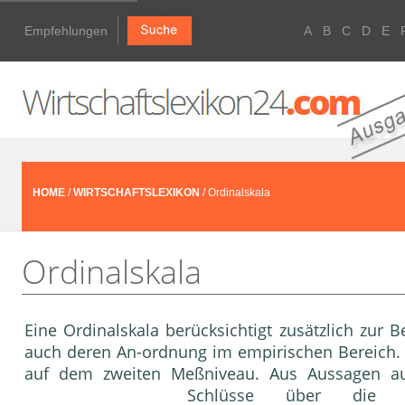
Empfehlungen
A
B
C
D
E
HOME
/
WIRTSCHAFTSLEXIKON
/ Ordinalskala
Ordinalskala
Eine Ordinalskala berücksichtigt zusätzlich zu
auch deren An-ordnung im empirischen Bereich.
auf dem zweiten Meßniveau. Aus Aussagen au
Schlüsse über die 