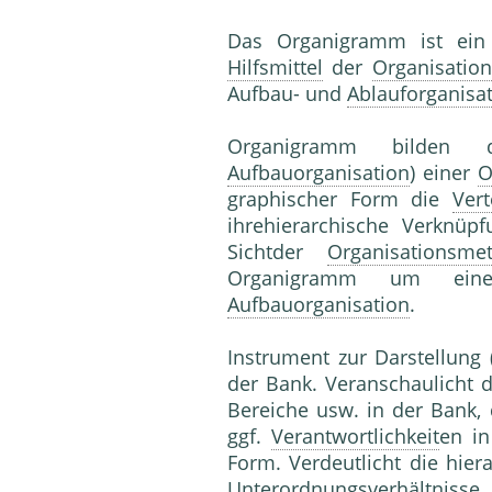
Das Organigramm ist ein O
Hilfsmittel
der
Organisation
Aufbau- und
Ablauforganisa
Organigramm bilden d
Aufbauorganisation
) einer
O
graphischer Form die
Vert
ihrehierarchische Verknüpf
Sichtder
Organisationsme
Organigramm um eine
Aufbauorganisation
.
Instrument zur Darstellung 
der Bank. Veranschaulicht d
Bereiche usw. in der Bank,
ggf.
Verantwortlichkeit
en in
Form. Verdeutlicht die hier
Unterordnungsverhältn