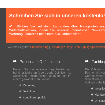
Schreiben Sie sich in unseren kostenlo
Bleiben Sie auf dem Laufenden über Neuigkeiten und 
Wirtschaftslexikon, indem Sie unseren monatlichen Newslett
Werbung. Jederzeit mit einem Klick abbestellbar.
Weitere Begriffe :
Eutrophierung
|
Deckungszusage
|
Erzeugnisgruppenbild
Praxisnahe Definitionen
Fachbegri
Nutzen Sie die jeweilige Begriffserklärung
Die Volkswirtsc
bei Ihrer täglichen Arbeit. Jede Definition ist
Fachtermini vo
wesentlich umfangreicher angelegt als in
werden. Viele B
einem gewöhnlichen Glossar.
Schnittberei
Volkswirtschaft
Marketing
Investit
Definition
Marktve
Konditionenpolitik
Umsatzs