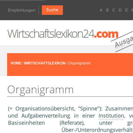
Empfehlungen
A
B
C
D
E
HOME
/
WIRTSCHAFTSLEXIKON
/ Organigramm
Organigramm
(= Organisationsübersicht, "Spinne"): Zusamm
und Aufgabenverteilung in einer
Institution
, v
Basiseinheiten (Referate), unter gr
Über-/Unterordnungsverhält