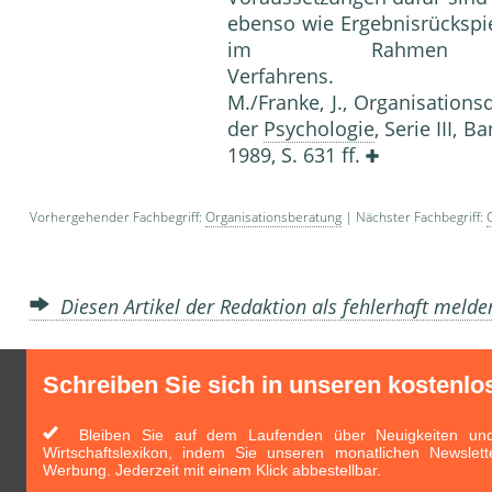
ebenso wie Ergebnisrückspie
im Rahmen
Verfahrens. Li
M./Franke, J., Organisationsd
der
Psychologie
, Serie III, B
1989, S. 631 ff.
Vorhergehender Fachbegriff:
Organisationsberatung
| Nächster Fachbegriff:
Diesen Artikel der Redaktion als fehlerhaft meld
Schreiben Sie sich in unseren kostenlo
Bleiben Sie auf dem Laufenden über Neuigkeiten und 
Wirtschaftslexikon, indem Sie unseren monatlichen Newslett
Werbung. Jederzeit mit einem Klick abbestellbar.