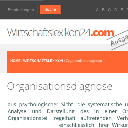
Empfehlungen
A
B
C
D
E
HOME
/
WIRTSCHAFTSLEXIKON
/ Organisationsdiagnose
Organisationsdiagnose
aus psychologischer Sicht "die systematische u
Analyse und Darstellung des in einer
Or
Organisationsteil regelhaft auftretenden Ver
einschliesslich ihrer Wir