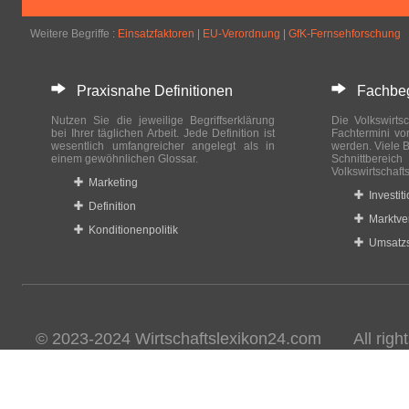
Weitere Begriffe :
Einsatzfaktoren
|
EU-Verordnung
|
GfK-Fernsehforschung
Praxisnahe Definitionen
Fachbegri
Nutzen Sie die jeweilige Begriffserklärung
Die Volkswirtsc
bei Ihrer täglichen Arbeit. Jede Definition ist
Fachtermini vo
wesentlich umfangreicher angelegt als in
werden. Viele B
einem gewöhnlichen Glossar.
Schnittberei
Volkswirtschaft
Marketing
Investit
Definition
Marktve
Konditionenpolitik
Umsatzs
© 2023-2024 Wirtschaftslexikon24.com All rights