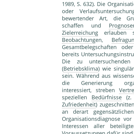
1989, S. 632). Die Organisa
oder Verlaufsuntersuchu
bewertender Art, die G
schaffen und
Prognose
Zielerreichung
erlauben s
Beobachtung
en,
Befragu
Gesamtbelegschaften od
bereits Untersuchungsinstru
Die zu untersuchenden
(
Betriebsklima
) wie singulär
sein. Während aus wissensc
die Generierung organi
interessiert, streben
Vertre
speziellen
Bedürfnisse
(z.
Zufriedenheit
) zugeschnitte
an derart gegensätzliche
Organisationsdiagnose vo
Interessen aller beteilig
Voraussetzungen dafür sind