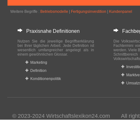
Weitere Begriffe :
Betriebsmodelle
|
Fertigungsinvestition
|
Kundenpanel
Praxisnahe Definitionen
Fachbegri
Nutzen Sie die jeweilige Begriffserklärung
Die Volkswirtsc
bei Ihrer täglichen Arbeit. Jede Definition ist
Fachtermini vo
wesentlich umfangreicher angelegt als in
werden. Viele B
einem gewöhnlichen Glossar.
Schnittberei
Volkswirtschaft
Marketing
Investit
Definition
Marktve
Konditionenpolitik
Umsatzs
© 2023-2024 Wirtschaftslexikon24.com All rights