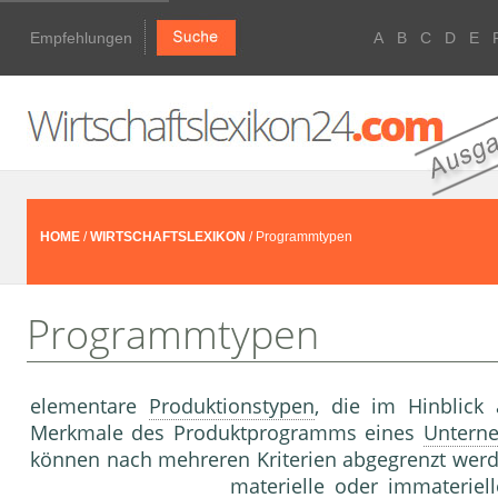
Empfehlungen
A
B
C
D
E
HOME
/
WIRTSCHAFTSLEXIKON
/ Programmtypen
Programmtypen
elementare
Produktionstypen
, die im Hinblick
Merkmale des Produktprogramms eines
Untern
können nach mehreren Kriterien abgegrenzt werde
materielle oder
immateriel