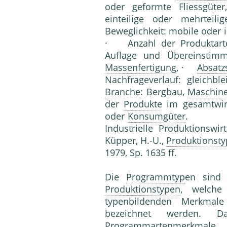
oder geformte Fliessgüt
einteilige oder mehrteili
Beweglichkeit: mobile oder 
· Anzahl der Produktarte
Auflage und Übereinstimmu
Massenfertigung
, ·
Absatz
Nachfrageverlauf: gleichb
Branche
: Bergbau,
Maschin
der
Produkte
im gesamtwirt
oder
Konsumgüter
. L
Industrielle Produktionswirt
Küpper, H.-U.,
Produktionst
1979, Sp. 1635 ff.
Die
Programmtyp
en sind 
Produktionstypen
, welch
typenbildenden Merkmal
bezeichnet werden. Da
Programmartenmerkmal