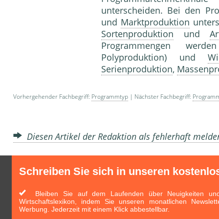
unterscheiden. Bei den 
und
Marktproduktion
unters
Sortenproduktion
und
Ar
Programmengen werden 
Polyproduktion) und
Wi
Serienproduktion
,
Massenpr
Vorhergehender Fachbegriff:
Programmtyp
| Nächster Fachbegriff:
Programm
Diesen Artikel der Redaktion als fehlerhaft meld
Schreiben Sie sich in unseren kostenlo
Bleiben Sie auf dem Laufenden über Neuigkeiten und 
Wirtschaftslexikon, indem Sie unseren monatlichen Newslett
Werbung. Jederzeit mit einem Klick abbestellbar.