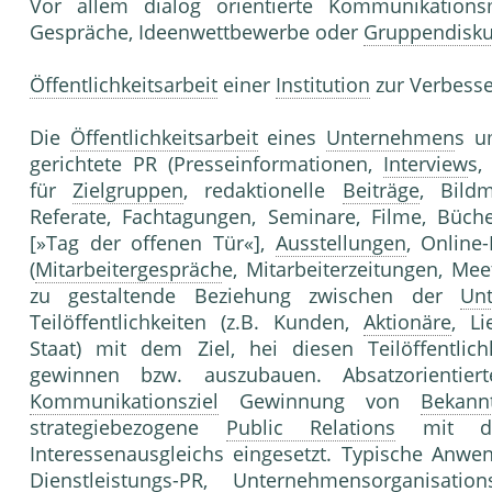
Vor allem dialog orientierte Kommunikatio
Gespräche, Ideenwettbewerbe oder
Gruppendisku
Öffentlichkeitsarbeit
einer
Institution
zur Verbesse
Die
Öffentlichkeitsarbeit
eines
Unternehmen
s u
gerichtete PR (Presseinformationen,
Interview
s,
für
Zielgruppen
, redaktionelle
Beiträge
, Bildm
Referate, Fachtagungen, Seminare, Filme, Büche
[»Tag der offenen Tür«],
Ausstellungen
, Online
(
Mitarbeitergespräch
e, Mitarbeiterzeitungen, Mee
zu gestaltende Beziehung zwischen der
Un
Teilöffentlichkeiten (z.B. Kunden,
Aktionäre
, Li
Staat) mit dem Ziel, hei diesen Teilöffentlic
gewinnen bzw. auszubauen. Absatzorientie
Kommunikationsziel
Gewinnung von
Bekannt
strategiebezogene
Public Relations
mit dem
Interessenausgleichs eingesetzt. Typische Anwe
Dienstleistungs-PR, Unternehmensorganisati