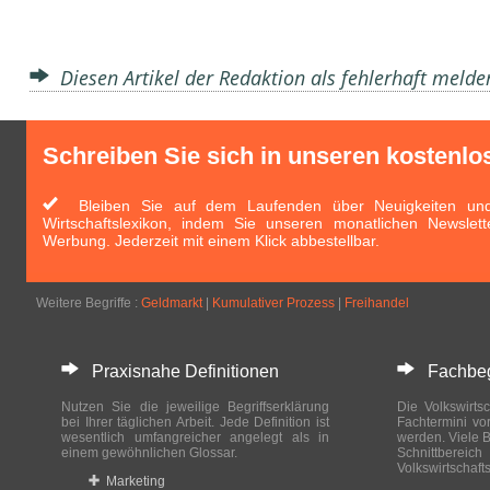
Diesen Artikel der Redaktion als fehlerhaft meld
Schreiben Sie sich in unseren kostenlo
Bleiben Sie auf dem Laufenden über Neuigkeiten und 
Wirtschaftslexikon, indem Sie unseren monatlichen Newslett
Werbung. Jederzeit mit einem Klick abbestellbar.
Weitere Begriffe :
Geldmarkt
|
Kumulativer Prozess
|
Freihandel
Praxisnahe Definitionen
Fachbegri
Nutzen Sie die jeweilige Begriffserklärung
Die Volkswirtsc
bei Ihrer täglichen Arbeit. Jede Definition ist
Fachtermini vo
wesentlich umfangreicher angelegt als in
werden. Viele B
einem gewöhnlichen Glossar.
Schnittberei
Volkswirtschaft
Marketing