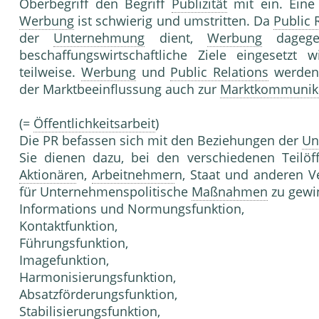
Oberbegriff den Begriff
Publizität
mit ein. Ein
Werbung
ist schwierig und umstritten. Da
Public 
der
Unternehmung
dient,
Werbung
dagegen
beschaffungswirtschaftliche Ziele eingesetzt 
teilweise.
Werbung
und
Public Relations
werden
der Marktbeeinflussung auch zur
Marktkommunik
(=
Öffentlichkeitsarbeit
)
Die PR befassen sich mit den Beziehungen der
Un
Sie dienen dazu, bei den verschiedenen Teilöff
Aktionäre
n,
Arbeitnehmer
n, Staat und anderen V
für Unternehmenspolitische
Maßnahmen
zu gewi
Informations und Normungsfunktion,
Kontaktfunktion,
Führungsfunktion,
Imagefunktion,
Harmonisierungsfunktion,
Absatzförderungsfunktion,
Stabilisierungsfunktion,