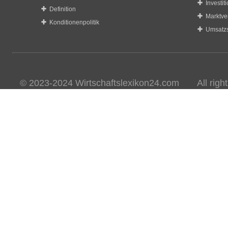
Investit
Definition
Marktve
Konditionenpolitik
Umsatzs
© 2023-2024 Wirtschaftslexikon24.com All rights