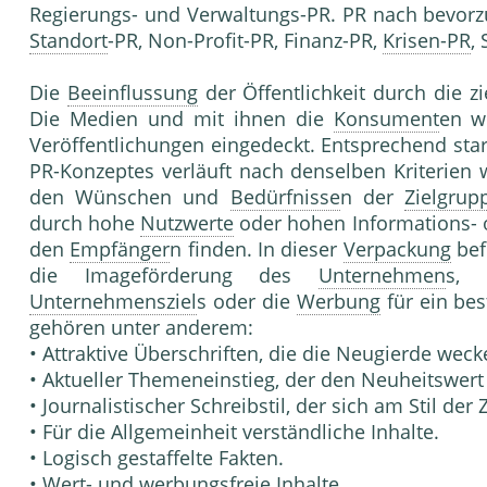
Regierungs- und Verwaltungs-PR. PR nach bevorz
Standort
-PR, Non-Profit-PR, Finanz-PR,
Krisen-PR
,
Die
Beeinflussung
der Öffentlichkeit durch die zi
Die Medien und mit ihnen die
Konsument
en w
Veröffentlichungen eingedeckt. Entsprechend stark
PR-Konzeptes verläuft nach denselben Kriterien 
den Wünschen und
Bedürfnisse
n der
Zielgrup
durch hohe
Nutzwerte
oder hohen Informations- 
den
Empfänger
n finden. In dieser
Verpackung
bef
die Imageförderung des
Unternehmen
s, 
Unternehmensziel
s oder die
Werbung
für ein be
gehören unter anderem:
• Attraktive Überschriften, die die Neugierde wec
• Aktueller Themeneinstieg, der den Neuheitswert 
• Journalistischer Schreibstil, der sich am Stil der 
• Für die Allgemeinheit verständliche Inhalte.
• Logisch gestaffelte Fakten.
• Wert- und werbungsfreie Inhalte.