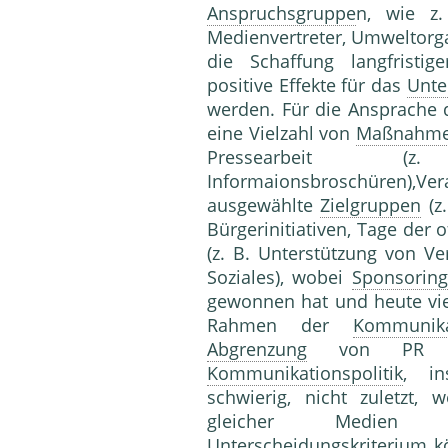
Anspruchsgruppe
n, wie z.
Medienvertreter, Umweltorga
die Schaffung langfristige
positive Effekte für das
Unt
werden. Für die Ansprache 
eine Vielzahl von
Maßnahm
Pressearbeit (z
Informaionsbroschüren)
ausgewählte
Zielgruppen
(z
Bürgerinitiativen, Tage der 
(z. B. Unterstützung von Ve
Soziales), wobei
Sponsoring
gewonnen hat und heute vie
Rahmen der
Kommunikat
Abgrenzung
von PR 
Kommunikationspolitik
, i
schwierig, nicht zuletzt,
gleicher Medien b
Unterscheidungskriterium 