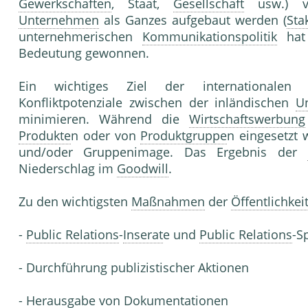
Gewerkschaften
, Staat,
Gesellschaft
usw.) ve
Unternehmen
als Ganzes aufgebaut werden (
Sta
unternehmerischen
Kommunikationspolitik
hat 
Bedeutung gewonnen.
Ein wichtiges Ziel der internationale
Konfliktpotenziale zwischen der inländischen
U
minimieren. Während die
Wirtschaftswerbung
Produkte
n oder von
Produktgruppe
n eingesetzt 
und/oder Gruppenimage. Das Ergebnis der
Niederschlag im
Goodwill
.
Zu den wichtigsten
Maßnahmen
der
Öffentlichkei
-
Public Relations
-
Inserat
e und
Public Relations
-S
- Durchführung publizistischer Aktionen
- Herausgabe von Dokumentationen