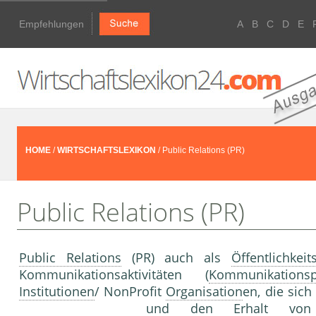
Empfehlungen
A
B
C
D
E
HOME
/
WIRTSCHAFTSLEXIKON
/ Public Relations (PR)
Public Relations (PR)
Public Relations
(PR) auch als
Öffentlichkeit
Kommunikationsaktivitäten (
Kommunikationspo
Institutionen
/ NonProfit
Organisation
en, die sic
und den Erhalt von V