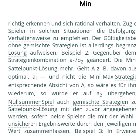
richtig erkennen und sich rational verhalten. Zugl
Spieler in solchen Situationen die Befolgu
Verhaltensweise
zu empfehlen. Der Gültigkeitsb
ohne
gemischte Strategie
n ist allerdings begren
Lösung
aufweisen. Beispiel 2: Gegenüber dem
Strategienkombination a
/b
geändert. Die Min
1
2
Sattelpunkt
-
Lösung
mehr. Geht A z. B. davon aus
optimal, a
— und nicht die Mini-Max-
Strategi
l
entsprechende Absicht von A, so wäre es für ih
wiederum, so würde er auf a
übergehen
2
NullsummenSpiel
auch
gemischte Strategie
n zu
Sattelpunkt
-
Lösung
mit den zuvor angegebenen 
werden, sofern beide Spieler die mit der Wah
unsicher
en Ergebniswerte durch den jeweiligen
Wert zusammenfassen. Beispiel 3: In Erweite