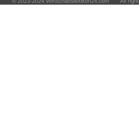
© 2023-2024 Wirtschaftslexikon24.com All rights