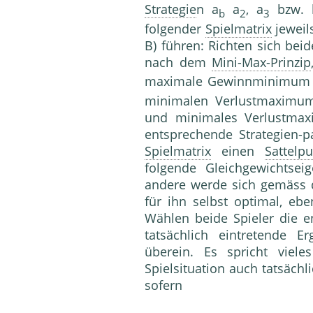
Strategie
n a
a
, a
bzw. 
b
2
3
folgender
Spielmatrix
jeweil
B) führen: Richten sich bei
nach dem
Mini-Max-Prinzip
maximale Gewinnminimum a
minimalen Verlustmaximu
und minimales Verlustmax
entsprechende Strategien-p
Spielmatrix
einen
Sattelpu
folgende Gleichgewichtsei
andere werde sich gemäs
für ihn selbst optimal, eb
Wählen beide Spieler die 
tatsächlich eintretende 
überein. Es spricht viele
Spielsituation auch tatsächl
sofe