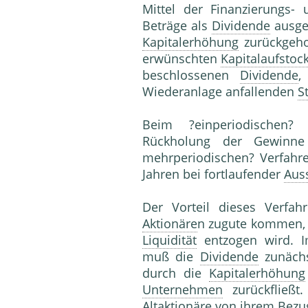
Mittel der Finanzierungs-
Beträge als
Dividende
ausges
Kapitalerhöhung
zurückgeho
erwünschten
Kapitalaufstoc
beschlossenen
Dividende
,
Wiederanlage anfallenden
S
Beim ?einperiodischen?
Rückholung der Gewinne
mehrperiodischen? Verfahr
Jahren bei fortlaufender
Aus
Der Vorteil dieses Verfah
Aktionäre
n zugute kommen,
Liquidität
entzogen wird. 
muß die
Dividende
zunächs
durch die
Kapitalerhöhung
Unternehmen
zurückfließt.
Altaktionäre
von ihrem
Bezu