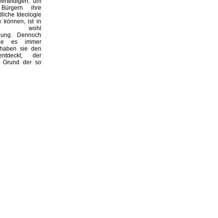
erteidigen, um
ürgern ihre
liche Ideologie
 können, ist in
land wohl
nung. Dennoch
sie es immer
 haben sie den
ntdeckt, der
f Grund der so