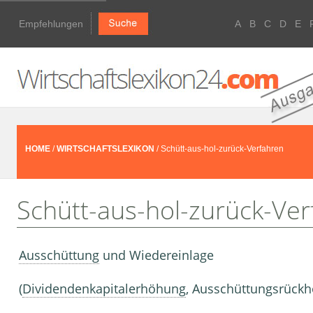
Empfehlungen
A
B
C
D
E
HOME
/
WIRTSCHAFTSLEXIKON
/ Schütt-aus-hol-zurück-Verfahren
Schütt-aus-hol-zurück-Ve
Ausschüttung
und Wiedereinlage
(
Dividendenkapitalerhöhung
, Ausschüttungsrückh