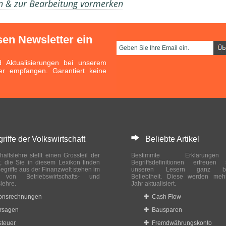
en & zur Bearbeitung vormerken
sen Newsletter ein
Aktualisierungen bei unserem
er empfangen. Garantiert keine
ffe der Volkswirtschaft
Beliebte Artikel
haftslehre stellt einen Grossteil der
Bestimmte Erklärung
r, die Sie in diesem Lexikon finden
Begriffsdefinitionen erfreuen
egriffe aus der Finanzwelt stehen im
unseren Lesern ganz bes
ch von Betriebswirtschafts- und
Beliebtheit. Diese werden meh
slehre.
Jahr aktualisiert.
ionsrechnungen
Cash Flow
rsagen
Bausparen
teuer
Fremdwährungskonto