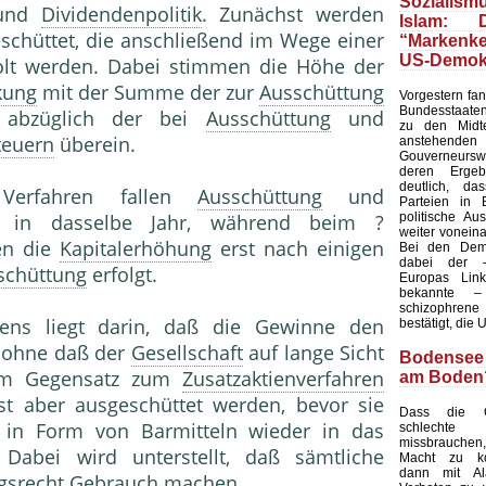
Soziali
 und
Dividendenpolitik
. Zunächst werden
Islam: 
chüttet, die anschließend im Wege einer
“Marken
US-Demok
lt werden. Dabei stimmen die Höhe der
kung
mit der Summe der zur
Ausschüttung
Vorgestern fan
Bundesstaaten
 abzüglich der bei
Ausschüttung
und
zu den Midt
teuern
überein.
anstehenden
Gouverneurswa
deren Ergeb
deutlich, da
 Verfahren fallen
Ausschüttung
und
Parteien in 
politische Au
 in dasselbe Jahr, während beim ?
weiter voneina
en die
Kapitalerhöhung
erst nach einigen
Bei den Dem
dabei der 
schüttung
erfolgt.
Europas Link
bekannte 
schizophren
rens liegt darin, daß die Gewinne den
bestätigt, die 
 ohne daß der
Gesellschaft
auf lange Sicht
Bodensee
Im Gegensatz zum
Zusatzaktienverfahren
am Boden
t aber ausgeschüttet werden, bevor sie
Dass die G
in Form von Barmitteln wieder in das
schlech
missbrauche
 Dabei wird unterstellt, daß sämtliche
Macht zu k
dann mit Al
gsrecht
Gebrauch machen.