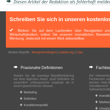
Diesen Artikel der Redaktion als fehlerhaft meld
Schreiben Sie sich in unseren kostenlo
Bleiben Sie auf dem Laufenden über Neuigkeiten und 
Wirtschaftslexikon, indem Sie unseren monatlichen Newslett
Werbung. Jederzeit mit einem Klick abbestellbar.
Weitere Begriffe :
Mengenkontingent
|
outside lag
|
Cdax
Praxisnahe Definitionen
Fachbegri
Nutzen Sie die jeweilige Begriffserklärung
Die Volkswirtsc
bei Ihrer täglichen Arbeit. Jede Definition ist
Fachtermini vo
wesentlich umfangreicher angelegt als in
werden. Viele B
einem gewöhnlichen Glossar.
Schnittberei
Volkswirtschaft
Marketing
Investit
Definition
Marktve
Konditionenpolitik
Umsatzs