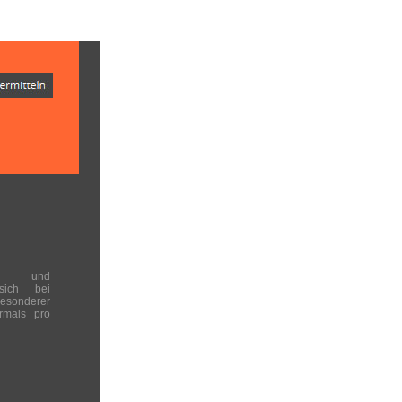
en und
 sich bei
onderer
rmals pro