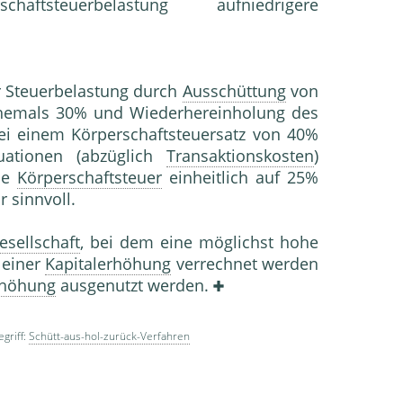
teuerbelastung aufniedrigere
r Steuerbelastung durch
Ausschüttung
von
emals 30% und Wiederhereinholung des
ei einem Körperschaftsteuersatz von 40%
uationen (abzüglich
Transaktionskosten
)
ie
Körperschaftsteuer
einheitlich auf 25%
 sinnvoll.
esellschaft
, bei dem eine möglichst hohe
 einer
Kapitalerhöhung
verrechnet werden
rhöhung
ausgenutzt werden.
griff:
Schütt-aus-hol-zurück-Verfahren