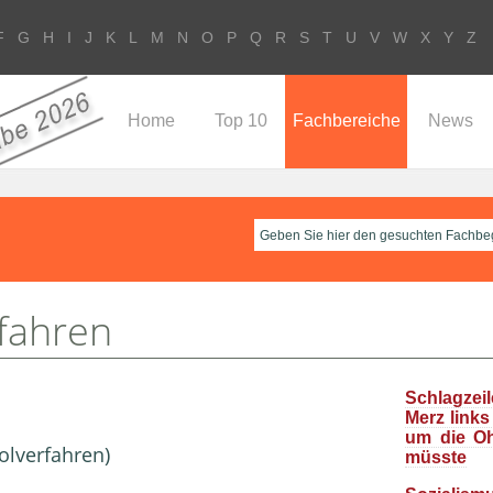
F
G
H
I
J
K
L
M
N
O
P
Q
R
S
T
U
V
W
X
Y
Z
Home
Top 10
Fachbereiche
News
rfahren
Schlagzeil
Merz links
um die O
olverfahren)
müsste