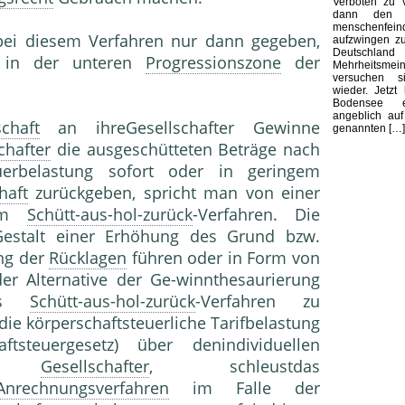
Verboten zu v
dann den B
menschenfeind
t bei diesem Verfahren nur dann gegeben,
aufzwingen zu
Deutsch
in der unteren
Progressionszone
der
Mehrheitsmei
versuchen 
wieder. Jetzt
Bodensee e
angeblich au
schaft
an ihreGesellschafter Gewinne
genannten […]
chafter
die ausgeschütteten Beträge nach
uerbelastung sofort oder in geringem
haft
zurückgeben, spricht man von einer
dem
Schütt-aus-hol-zurück
-Verfahren. Die
Gestalt einer Erhöhung des Grund bzw.
ung der
Rücklagen
führen oder in Form von
r Alternative der Ge-winnthesaurierung
as
Schütt-aus-hol-zurück
-Verfahren zu
hdie körperschaftsteuerliche Tarifbelastung
tsteuergesetz) über denindividuellen
 der
Gesellschafter
, schleustdas
Anrechnungsverfahren
im Falle der