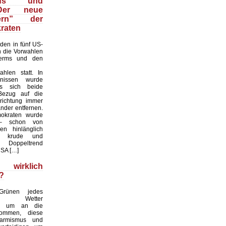
smus und
Der neue
kern” der
raten
den in fünf US-
 die Vorwahlen
erms und den
hlen statt. In
nissen wurde
ss sich beide
Bezug auf die
srichtung immer
nder entfernen.
okraten wurde
– schon von
en hinlänglich
– krude und
e Doppeltrend
USA […]
 wirklich
?
rünen jedes
te Wetter
n, um an die
ommen, diese
armismus und