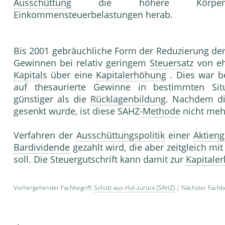
Ausschüttung
die höhere Körperschafts
Einkommensteuerbelastungen herab.
Bis 2001 gebräuchliche Form der Reduzierung de
Gewinnen bei relativ geringem
Steuersatz
von eh
Kapital
s über eine
Kapitalerhöhung
. Dies war b
auf thesaurierte Gewinne in bestimmten Sit
günstiger als die
Rücklagenbildung
. Nachdem d
gesenkt wurde, ist diese SAHZ-
Methode
nicht mehr
Verfahren der
Ausschüttungspolitik
einer
Aktieng
Bardividende
gezahlt wird, die aber zeitgleich mit
soll. Die Steuergutschrift kann damit zur
Kapitale
Vorhergehender Fachbegriff:
Schütt-aus-Hol-zurück (SAHZ)
| Nächster Fachbe