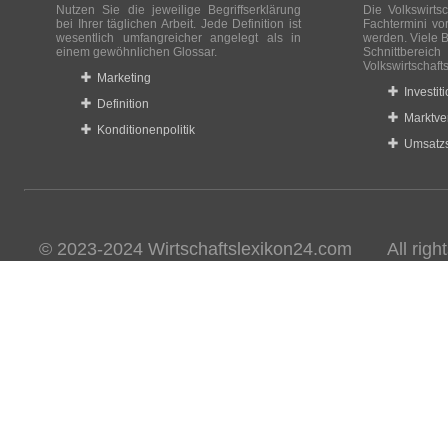
Nutzen Sie die jeweilige Begriffserklärung
Die Volkswirtsc
bei Ihrer täglichen Arbeit. Jede Definition ist
Fachtermini vo
wesentlich umfangreicher angelegt als in
werden. Viele B
einem gewöhnlichen Glossar.
Schnittberei
Volkswirtschaft
Marketing
Investit
Definition
Marktve
Konditionenpolitik
Umsatzs
© 2023-2024 Wirtschaftslexikon24.com All rights