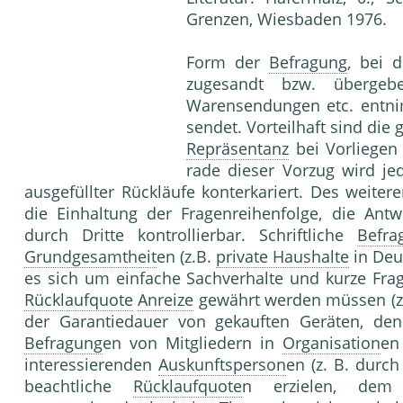
Grenzen, Wiesbaden 1976.
Form der
Befragung
, bei 
zugesandt bzw. übergebe
Warensendungen etc. entnim
sendet. Vorteilhaft sind die
Repräsentanz
bei Vorlie­ge
rade dieser Vorzug wird je
ausgefüllter Rückläu­fe konterkariert. Des weite
die Einhaltung der Fragenreihenfolge, die Antw
durch Dritte kon­trollierbar. Schriftliche
Befra
Grundgesamtheit
en (z.B.
private Haushalte
in Deu
es sich um einfache Sachver­halte und kurze Fr
Rücklaufquote
Anreize
gewährt werden müssen (z
der Garantiedauer von gekauften Geräten, denen
Befragung
en von Mitgliedern in
Organisation
en
interessierenden
Auskunftsperson
en (z. B. durc
beachtliche
Rücklaufquote
n erzielen, dem 