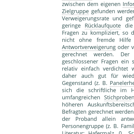
zwischen dem eigenen
Info
Zielgruppe
gefunden werden.
Verweigerungsrate und gef
geringe
Rücklaufquote
di
Fragen zu kompliziert, so 
nicht ohne fremde Hilfe 
Antwortverweigerung
oder v
gerechnet werden. De
geschlossener Fragen ein s
relativ einfach verdichtet
daher auch gut für wie
Gegenstand (z. B.
Panelerh
sich die schriftliche im 
umfangreichen
Stichprobe
höheren Auskunftsbereits
Befragten gerechnet werden.
der Proband allein antw
Personengruppe (z. B. 
Literatur: Hafermalz, 0., S