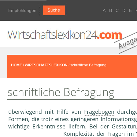
Empfehlungen
A
B
C
D
E
HOME
/
WIRTSCHAFTSLEXIKON
/ schriftliche Befragung
schriftliche Befragung
überwiegend mit Hilfe von
Fragebogen
durchge
Formen, die trotz eines geringeren
Informationsg
wichtige Erkenntnisse liefern. Bei der Gestalt
Komplexität
der Fragen im 