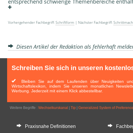
entsprechend schwierige Themenbereiche entha
Vorhergehender Fachbegriff:
Schriftform
| Nächster Fachbegriff:
Schrittmach
Diesen Artikel der Redaktion als fehlerhaft meld
Schreiben Sie sich in unseren kostenlo
Bleiben Sie auf dem Laufenden über Neuigkeiten und 
Wirtschaftslexikon, indem Sie unseren monatlichen Newslett
Werbung. Jederzeit mit einem Klick abbestellbar.
Weitere Begriffe :
Wechselkurskanal
|
Tip
|
Generalized System of Preferenc
Praxisnahe Definitionen
Fachbegri