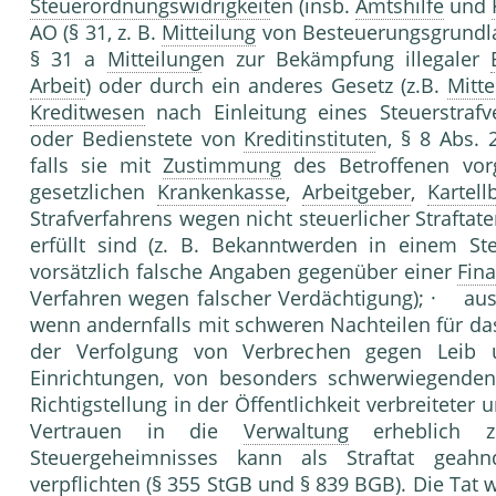
Steuerordnungswidrigkeit
en (insb.
Amtshilfe
und
AO (§ 31, z. B.
Mitteilung
von Besteuerungsgrundla
§ 31 a
Mitteilung
en zur Bekämpfung illegaler
Arbeit
) oder durch ein anderes Gesetz (z.B.
Mitte
Kreditwesen
nach Einleitung eines Steuerstraf
oder Bedienstete von
Kreditinstitute
n, § 8 Abs.
falls sie mit
Zustimmung
des Betroffenen vor
gesetzlichen
Krankenkasse
,
Arbeitgeber
,
Kartel
Strafverfahrens wegen nicht steuerlicher Strafta
erfüllt sind (z. B. Bekanntwerden in einem Steu
vorsätzlich falsche Angaben gegenüber einer
Fin
Verfahren wegen falscher Verdächtigung); · aus 
wenn andernfalls mit schweren Nachteilen für das
der Verfolgung von Verbrechen gegen Leib
Einrichtungen, von besonders schwer
Richtigstellung in der Öffentlichkeit verbreiteter
Vertrauen in die
Verwaltung
erheblich zu
Steuergeheimnisses kann als Straftat ge
verpflichten (§ 355 StGB und § 839 BGB). Die Tat 