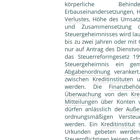
körperliche Be
Erbauseinandersetzungen,
Verlust
es, Höhe des Umsat
und Zusammensetzung
Steuergeheimnisses wird laut
bis zu zwei Jahren oder mit
nur auf Antrag des Dienstvo
das Steuerreformgesetz 
Steuergeheimnis ein ge
Abgabenordnung
verankert.
zwischen
Kreditinstitute
n u
werden. Die
Finanzbehö
Überwachung
von den
Kre
Mitteilung
en über Konten 
dürfen anlässlich der
Auße
ordnungsmäßigen Versteue
werden. Ein
Kreditinstitut
s
Urkunden gebeten werden
Steuerpflichtigen keinen Erfo