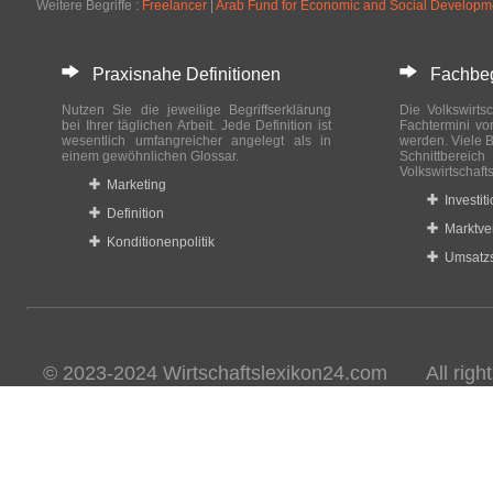
Weitere Begriffe :
Freelancer
|
Arab Fund for Economic and Social Develop
Praxisnahe Definitionen
Fachbegri
Nutzen Sie die jeweilige Begriffserklärung
Die Volkswirtsc
bei Ihrer täglichen Arbeit. Jede Definition ist
Fachtermini vo
wesentlich umfangreicher angelegt als in
werden. Viele B
einem gewöhnlichen Glossar.
Schnittberei
Volkswirtschaft
Marketing
Investit
Definition
Marktve
Konditionenpolitik
Umsatzs
© 2023-2024 Wirtschaftslexikon24.com All rights