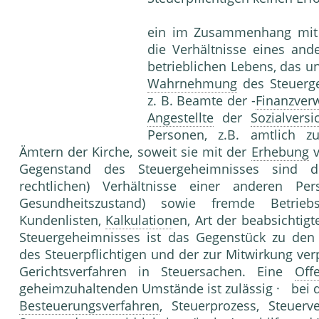
ein im Zusammenhang mi
die Verhältnisse eines an
betrieblichen Lebens, das u
Wahrnehmung
des Steuerge
z. B. Beamte der -
Finanzver
Angestellte
der
Sozialvers
Personen, z.B. amtlich z
Ämtern der Kirche, soweit sie mit der
Erhebung
v
Gegenstand des Steuergeheimnisses sind die
rechtlichen) Verhältnisse einer anderen Pe
Gesundheitszustand) sowie fremde Betrieb
Kundenlisten,
Kalkulation
en, Art der beabsichtig
Steuergeheimnisses ist das Gegenstück zu den 
des Steuerpflichtigen und der zur Mitwirkung ve
Gerichtsverfahren in Steuersachen. Eine
Off
geheimzuhaltenden Umstände ist zulässig · bei d
Besteuerungsverfahren
, Steuerprozess, Steuer