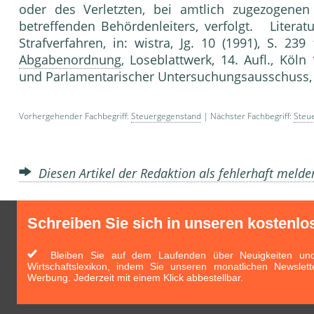
oder des Verletzten, bei amtlich zugezogenen
betreffenden Behördenleiters, verfolgt. Literat
Strafverfahren, in: wistra, Jg. 10 (1991), S. 239
Abgabenordnung
, Loseblattwerk, 14. Aufl., Köl
und Parlamentarischer Untersuchungsausschuss,
Vorhergehender Fachbegriff:
Steuergegenstand
| Nächster Fachbegriff:
Steue
Diesen Artikel der Redaktion als fehlerhaft meld
Schreiben Sie sich in unseren kostenlo
Bleiben Sie auf dem Laufenden über Neuigkeiten und 
Wirtschaftslexikon, indem Sie unseren monatlichen Newslett
Werbung. Jederzeit mit einem Klick abbestellbar.