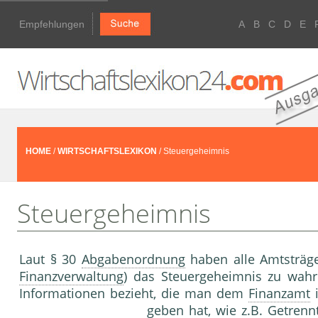
Empfehlungen
A
B
C
D
E
HOME
/
WIRTSCHAFTSLEXIKON
/ Steuergeheimnis
Steuergeheimnis
Laut § 30
Abgabenordnung
haben alle Amtsträg
Finanzverwaltung
) das Steuergeheimnis zu wahre
Informationen bezieht, die man dem
Finanzamt
geben hat, wie z.B. Getrenn