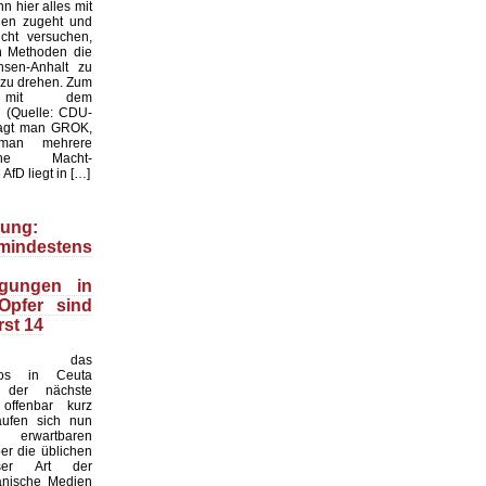
n hier alles mit
gen zugeht und
cht versuchen,
en Methoden die
sen-Anhalt zu
 zu drehen. Zum
l mit dem
k: (Quelle: CDU-
ragt man GROK,
man mehrere
liche Macht-
AfD liegt in […]
ung:
indestens
igungen in
Opfer sind
rst 14
nd das
haos in Ceuta
 der nächste
offenbar kurz
äufen sich nun
erwartbaren
r die üblichen
ser Art der
anische Medien