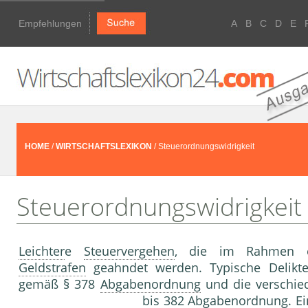
Empfehlungen
A
B
C
D
E
HOME
/
WIRTSCHAFTSLEXIKON
/ Steuerordnungswidrigkeit
Steuerordnungswidrigkeit
Leichter
e
Steuervergehen
, die im Rahmen 
Geldstrafen
geahndet werden. Typische Delikte 
gemäß § 378
Abgabenordnung
und die verschi
bis 382
Abgabenordnung
. E