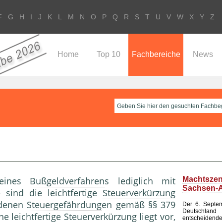
F
G
H
I
J
K
L
M
N
O
P
Q
R
S
T
U
V
W
X
Y
Z
Home
Top 10
Fachbereiche
News
eines
Bußgeldverfahren
s lediglich mit
Machtsze
Sachsen-A
sind die leichtfertige
Steuerverkürzung
edenen
Steuergefährdung
en gemäß §§ 379
Der 6. Septem
Deutsch
ine leichtfertige
Steuerverkürzung
liegt vor,
entscheid