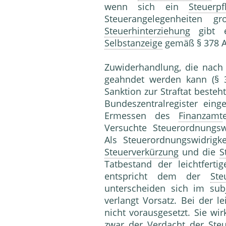
wenn sich ein
Steuerpfl
Steuerangelegenheiten g
Steuerhinterziehung
gibt e
Selbstanzeige
gemäß § 378 A
Zuwiderhandlung, die nac
geahndet werden kann (§ 3
Sanktion zur Straftat besteht
Bundeszentralregister eing
Ermessen des
Finanzamt
Versuchte Steuerordnungsw
Als Steuerordnungswidrigke
Steuerverkürzung
und die
S
Tatbestand der leichtferti
entspricht dem der
Ste
unterscheiden sich im sub
verlangt Vorsatz. Bei der le
nicht vorausgesetzt. Sie wir
zwar der Verdacht der
Ste