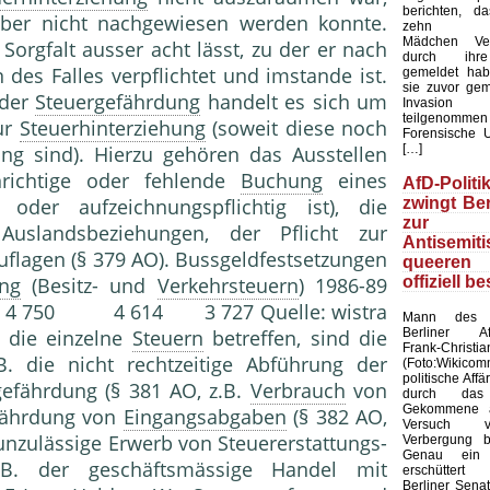
berichten, d
ber nicht nachgewiesen werden konnte.
zehn mar
Mädchen Ver
 Sorgfalt ausser acht lässt, zu der er nach
durch ihre
es Falles verpflichtet und imstande ist.
gemeldet hab
sie zuvor ge
 der
Steuergefährdung
handelt es sich um
Invasio
teilgenom
ur
Steuerhinterziehung
(soweit diese noch
Forensische 
[…]
ung sind). Hierzu gehören das Ausstellen
nrichtige oder fehlende
Buchung
eines
AfD-Polit
zwingt Ber
oder aufzeichnungspflichtig ist), die
zur Wa
slandsbeziehungen, der Pflicht zur
Antisemiti
flagen (§ 379 AO). Bussgeldfestsetzungen
queere
offiziell be
ung
(Besitz- und
Verkehrsteuern
) 1986-89
 4 614 3 727 Quelle: wistra
Mann des 
Berliner Af
, die einzelne
Steuern
betreffen, sind die
Frank-Chri
 die nicht rechtzeitige Abführung der
(Foto:Wikico
politische Affä
gefährdung (§ 381 AO, z.B.
Verbrauch
von
durch das
Gekommene a
efährdung von
Eingangsabgaben
(§ 382 AO,
Versuch 
 unzulässige Erwerb von Steuererstattungs-
Verbergung b
Genau ein 
B. der geschäftsmässige Handel mit
erschüttert
Berliner Sena