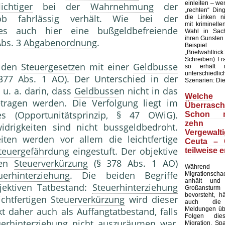
einleiten – wen
ichtiger
bei der
Wahrnehmung
der
„rechten“ Din
rob fahrlässig verhält. Wie bei der
die Linken ni
mit kriminell
s auch hier eine bußgeldbefreiende
Wahl in Sach
ihren Gunsten
bs. 3
Abgabenordnung
.
Beispie
„Briefwahltric
Schreiben) F
h den
Steuergesetz
en mit einer
Geldbusse
so erhält 
unterschied
77 Abs. 1 AO). Der Unterschied in der
Szenarien: Die 
 u. a. darin, dass
Geldbusse
n nicht in das
Welche
etragen werden. Die Verfolgung liegt im
Überrasch
es (Opportunitätsprinzip, § 47 OWiG).
Schon m
zehn
idrigkeiten sind nicht bussgeldbedroht.
Vergewalt
iten werden vor allem die leichtfertige
Ceuta – 
teuergefährdung
eingestuft. Der objektive
teilweise e
gen
Steuerverkürzung
(§ 378 Abs. 1 AO)
Währe
uerhinterziehung
. Die beiden Begriffe
Migrationsc
anhält und
jektiven Tatbestand:
Steuerhinterziehung
Großansturm 
bevorsteht, h
ichtfertigen
Steuerverkürzung
wird dieser
auch die 
Meldungen übe
kt daher auch als Auffangtatbestand, falls
Folgen die
uerhinterziehung
nicht auszuräumen war,
Migration. Sp