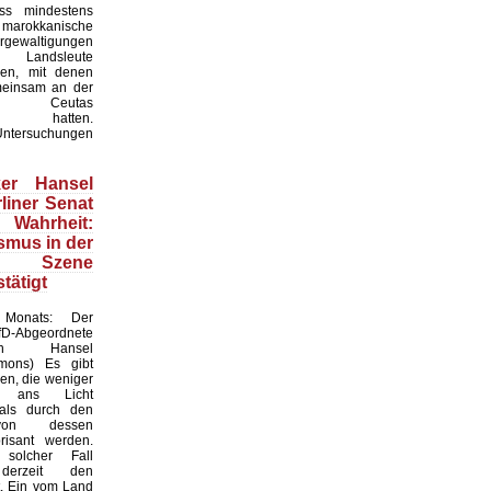
ass mindestens
okkanische
gewaltigungen
 Landsleute
en, mit denen
meinsam an der
n Ceutas
men hatten.
Untersuchungen
iker Hansel
liner Senat
hrheit:
smus in der
n Szene
stätigt
Monats: Der
D-Abgeordnete
stian Hansel
mmons) Es gibt
ren, die weniger
 ans Licht
ls durch den
von dessen
risant werden.
solcher Fall
 derzeit den
t. Ein vom Land