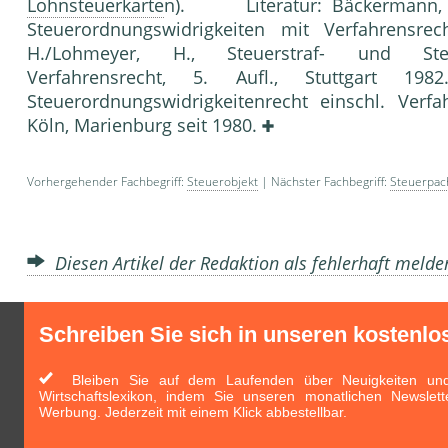
Lohnsteuerkarte
n). Literatur: Bäckermann, 
Steuerordnungswidrigkeiten mit Verfahrensrec
H./Lohmeyer, H., Steuerstraf- und Steuer
Verfahrensrecht, 5. Aufl., Stuttgart 19
Steuerordnungswidrigkeitenrecht einschl. Verfa
Köln, Marienburg seit 1980.
Vorhergehender Fachbegriff:
Steuerobjekt
| Nächster Fachbegriff:
Steuerpac
Diesen Artikel der Redaktion als fehlerhaft meld
Schreiben Sie sich in unseren kostenlo
Bleiben Sie auf dem Laufenden über Neuigkeiten und 
Wirtschaftslexikon, indem Sie unseren monatlichen Newslett
Werbung. Jederzeit mit einem Klick abbestellbar.