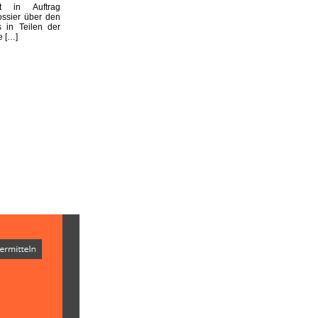
st in Auftrag
ssier über den
s in Teilen der
e […]