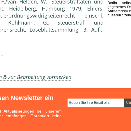
F./van Helden, W.,
Steuerstraftaten
und
Berlin selb
gegebenes Do
ht, Heidelberg, Hamburg 1979. Ehlers,
Antisemitismu
ordnungswidrigkeitenrecht einschl.
queeren Szen
82. Kohlmann, G., Steuerstraf- und
hrensrecht, Loseblattsammlung, 3. Aufl.,
ht
en & zur Bearbeitung vormerken
sen Newsletter ein
Aktualisierungen bei unserem
er empfangen. Garantiert keine