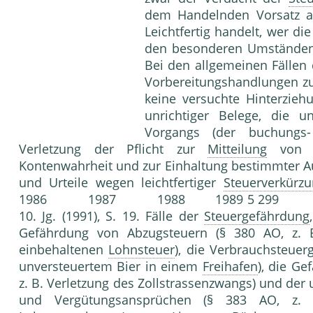
dem Handelnden Vorsatz a
Leichtfertig handelt, wer die
den besonderen Umständen d
Bei den allgemeinen Fällen
Vorbereitungshandlungen z
keine versuchte Hinterzieh
unrichtiger Belege, die u
Vorgangs (der buchungs- 
Verletzung der Pflicht zur
Mitteilung
von Au
Kontenwahrheit und zur Einhaltung bestimmter Au
und Urteile wegen leichtfertiger
Steuerverkürz
1986 1987 1988 1989 5 299 4 750
10. Jg. (1991), S. 19. Fälle der
Steuergefährdung
Gefährdung von Abzugsteuern (§ 380 AO, z. B.
einbehaltenen
Lohnsteuer
), die Verbrauchsteuer
unversteuertem Bier in einem
Freihafen
), die G
z. B. Verletzung des Zollstrassenzwangs) und der
und Vergütungsansprüchen (§ 383 AO, z. 