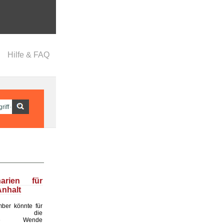
Hilfe & FAQ
narien für
nhalt
ber könnte für
land die
ende Wende