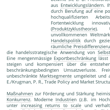
aus
Entwicklungsländer
n. I
durch Berufung auf eine po
hochqualifizierten Arb
Fortentwicklung innovati
(
Produktzyklustheorie
). U
unvollkommenen Weltmärkte
Handelspolitik
durch gezie
räumliche Preisdifferenzier
die handelsstrategische Anwendung von
Selb
Eine mengenmässige
Exportbeschränkung
lässt
steigen und kompensiert über die entstehe
beschränkungsbedingten Umsatzverluste. F
unbeschränkte
Marktsegmente
umgeleitet und 
E./Krugman, P. R., Trade Policy and Market Struct
Maßnahmen
zur Förderung und Stärkung heimi
Konkurrenz
. Moderne
Industrie
n (z.B. im Hoch
unter
increasing returns to scale
und verhal