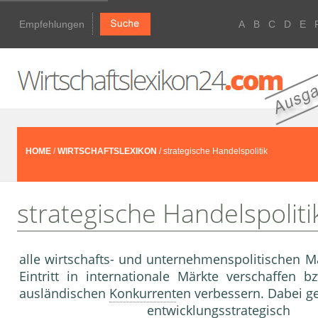
Empfehlungen
A
B
C
D
E
HOME
/
WIRTSCHAFTSLEXIKON
/ strategische Handelspolitik
strategische Handelspoliti
alle wirtschafts- und unternehmenspolitischen 
Eintritt in internationale Märkte verschaffen 
ausländischen
Konkurrent
en verbessern. Dabei
entwicklungsstrategis