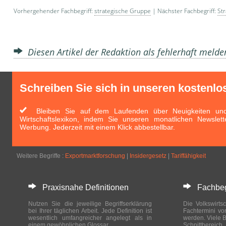
Vorhergehender Fachbegriff:
strategische Gruppe
| Nächster Fachbegriff:
Str
Diesen Artikel der Redaktion als fehlerhaft meld
Schreiben Sie sich in unseren kostenlo
Bleiben Sie auf dem Laufenden über Neuigkeiten und 
Wirtschaftslexikon, indem Sie unseren monatlichen Newslett
Werbung. Jederzeit mit einem Klick abbestellbar.
Weitere Begriffe :
Exportmarktforschung
|
Insidergesetz
|
Tariffähigkeit
Praxisnahe Definitionen
Fachbegri
Nutzen Sie die jeweilige Begriffserklärung
Die Volkswirtsc
bei Ihrer täglichen Arbeit. Jede Definition ist
Fachtermini vo
wesentlich umfangreicher angelegt als in
werden. Viele B
einem gewöhnlichen Glossar.
Schnittberei