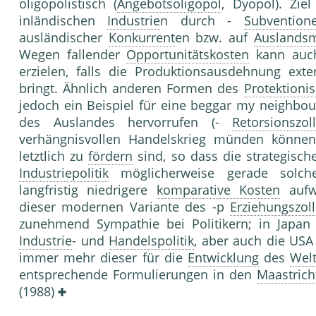
oligopolistisch (
Angebotsoligopol
, Dyopol). Zie
inländischen
Industrie
n durch -
Subvention
ausländischer
Konkurrent
en bzw. auf
Auslandsm
Wegen fallender
Opportunitätskosten
kann auc
erzielen, falls die Produktionsausdehnung exte
bringt. Ähnlich anderen Formen des
Protektioni
jedoch ein Beispiel für eine beggar my neighb
des Auslandes hervorrufen (-
Retorsionszol
verhängnisvollen Handelskrieg münden können
letztlich zu
fördern
sind, so dass die strategisc
Industriepolitik
möglicherweise gerade solc
langfristig niedrigere
komparative Kosten
aufwe
dieser modernen Variante des -p
Erziehungszoll
zunehmend Sympathie bei Politikern; in Japan i
Industrie
- und
Handelspolitik
, aber auch die USA
immer mehr dieser für die
Entwicklung
des
Wel
entsprechende Formulierungen in den
Maastrich
(1988)