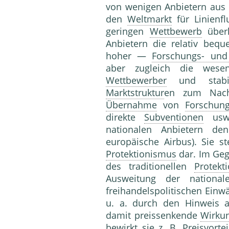
von wenigen Anbietern aus I
den
Weltmarkt
für Linienfl
geringen
Wettbewerb
überh
Anbietern die relativ be
hoher —
Forschungs- und
aber zugleich die wesent
Wettbewerber
und stabili
Marktstruktur
en zum Nacht
Übernahme
von
Forschun
direkte
Subventionen
usw.
nationalen Anbietern d
europäische Airbus). Sie st
Protektionismus
dar. Im Geg
des traditionellen
Protekt
Ausweitung der national
freihandelspolitischen Einw
u. a. durch den Hinweis a
damit preissenkende
Wirku
bewirkt sie z. B. Preisvort