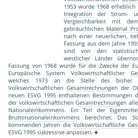
1953 wurde 1968 erheblich r
Integration
der Strom- 
Vergleichbarkeit mit de
gebräuchlichen
Material Pr
nach einer neuerlichen, ti
Fassung aus dem Jahre 1993
sind von den statistisc
westlicher Länder übern
Fassung von 1968 wurde für die Zwecke der Eu
Europäische System Volkswirtschaftlicher
Ge
welches 1973 an die Stelle des bisher v
Volkswirtschaftlichen
Gesamtrechnung
en der O
neuen ESVG 1995 enthaltenen Bestimmungen die
der volkswirtschaftlichen
Gesamtrechnung
en all
Nationaleinkommen
s. Ein Teil der
Eigenmitte
Bruttonationaleinkommen
s berechnet. Das St
kommenden Jahren die
Volkswirtschaftliche G
ESVG 1995 sukzessive anpassen.