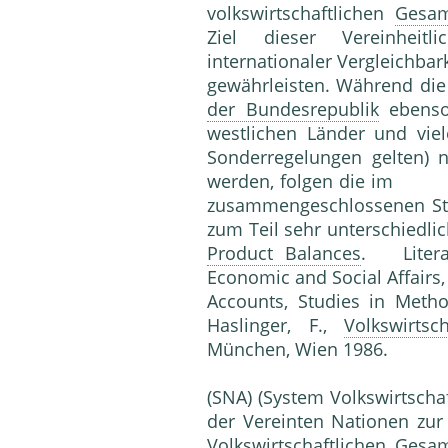
volkswirtschaftlichen
Gesam
Ziel dieser Vereinheit
internationaler Vergleichbar
gewährleisten. Während di
der Bundesrepublik
ebenso 
westlichen Länder und vie
Sonderregelungen gelten)
werden, folgen die im Rat 
zusammengeschlossenen Staa
zum Teil sehr unterschiedli
Product Balances
. Litera
Economic and Social Affairs, 
Accounts, Studies in Metho
Haslinger, F.,
Volkswirts
München, Wien 1986.
(SNA) (System Volkswirtscha
der Vereinten Nationen zur 
Volkswirtschaftlichen
Gesam