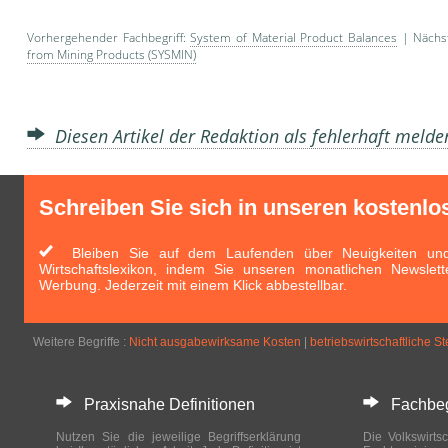
Vorhergehender Fachbegriff:
System of Material Product Balances
| Nächst
from Mining Products (SYSMIN)
Diesen Artikel der Redaktion als fehlerhaft meld
Schreiben Sie sich in unseren kostenlo
Bleiben Sie auf dem Laufenden über Neuigkeiten und 
Wirtschaftslexikon, indem Sie unseren monatlichen Newslett
Werbung. Jederzeit mit einem Klick abbestellbar.
Weitere Begriffe :
Nicht ausgabewirksame Kosten
|
betriebswirtschaftliche S
Praxisnahe Definitionen
Fachbegri
Nutzen Sie die jeweilige Begriffserklärung
Die Volkswirtsc