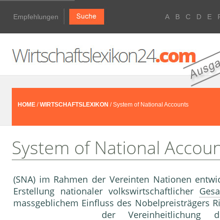
Empfehlungen
A
B
C
D
E
HOME
/
WIRTSCHAFTSLEXIKON
/ System of National Accounts
System of National Accou
(SNA) im Rahmen der Vereinten Nationen entwi
Erstellung nationaler volkswirtschaftlicher
Gesa
massgeblichem Einfluss des Nobelpreisträgers Ri
der Vereinheitlichung